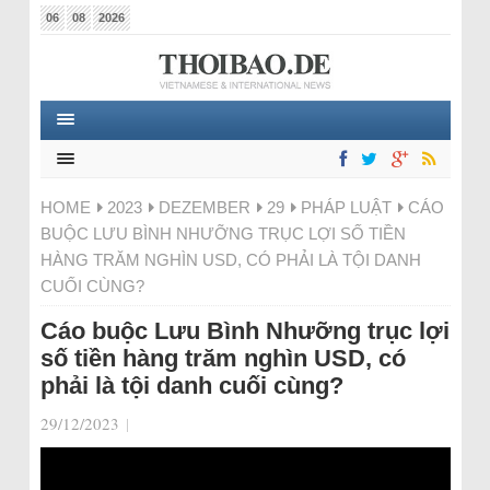
06
08
2026
HOME
2023
DEZEMBER
29
PHÁP LUẬT
CÁO
BUỘC LƯU BÌNH NHƯỠNG TRỤC LỢI SỐ TIỀN
HÀNG TRĂM NGHÌN USD, CÓ PHẢI LÀ TỘI DANH
CUỐI CÙNG?
Cáo buộc Lưu Bình Nhưỡng trục lợi
số tiền hàng trăm nghìn USD, có
phải là tội danh cuối cùng?
29/12/2023
|