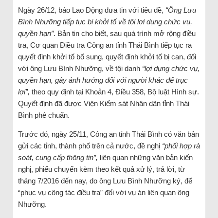
Ngày 26/12, báo Lao Động đưa tin với tiêu đề,
“Ông Lưu
Bình Nhưỡng tiếp tục bị khởi tố về tội lợi dụng chức vụ,
quyền hạn”
. Bản tin cho biết, sau quá trình mở rộng điều
tra, Cơ quan Điều tra Công an tỉnh Thái Bình tiếp tục ra
quyết định khởi tố bổ sung, quyết định khởi tố bị can, đối
với ông Lưu Bình Nhưỡng, về tội danh
“lợi dụng chức vụ,
quyền hạn, gây ảnh hưởng đối với người khác để trục
lợi”,
theo quy định tại Khoản 4, Điều 358, Bộ luật Hình sự.
Quyết định đã được Viện Kiểm sát Nhân dân tỉnh Thái
Bình phê chuẩn.
Trước đó, ngày 25/11, Công an tỉnh Thái Bình có văn bản
gửi các tỉnh, thành phố trên cả nước, đề nghị
“phối hợp rà
soát, cung cấp thông tin”,
liên quan những văn bản kiến
nghị, phiếu chuyển kèm theo kết quả xử lý, trả lời, từ
tháng 7/2016 đến nay, do ông Lưu Bình Nhưỡng ký, để
“phục vụ công tác điều tra” đối với vụ án liên quan ông
Nhưỡng.