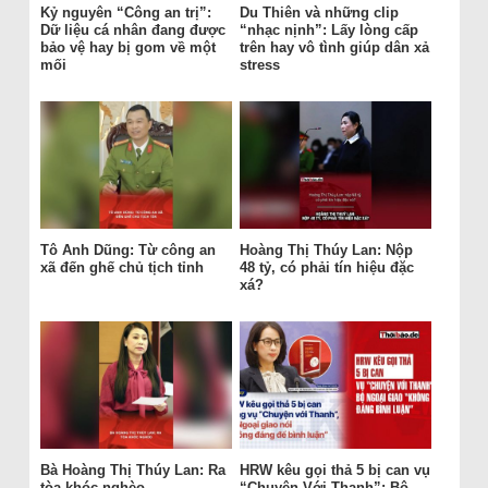
Kỷ nguyên “Công an trị”:
Du Thiên và những clip
Dữ liệu cá nhân đang được
“nhạc nịnh”: Lấy lòng cấp
bảo vệ hay bị gom về một
trên hay vô tình giúp dân xả
mối
stress
Tô Anh Dũng: Từ công an
Hoàng Thị Thúy Lan: Nộp
xã đến ghế chủ tịch tỉnh
48 tỷ, có phải tín hiệu đặc
xá?
Bà Hoàng Thị Thúy Lan: Ra
HRW kêu gọi thả 5 bị can vụ
tòa khóc nghèo
“Chuyện Với Thanh”: Bộ