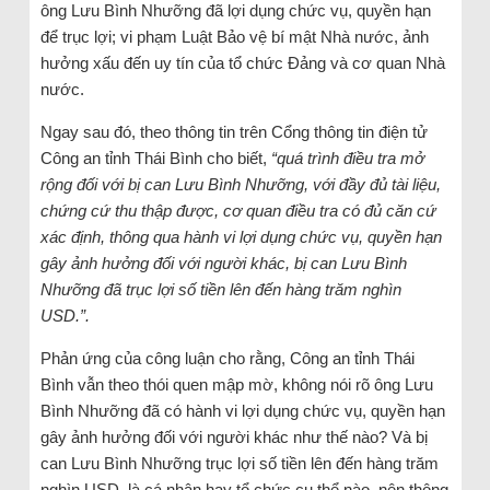
ông Lưu Bình Nhưỡng đã lợi dụng chức vụ, quyền hạn
để trục lợi; vi phạm Luật Bảo vệ bí mật Nhà nước, ảnh
hưởng xấu đến uy tín của tổ chức Đảng và cơ quan Nhà
nước.
Ngay sau đó, theo thông tin trên Cổng thông tin điện tử
Công an tỉnh Thái Bình cho biết,
“quá trình điều tra mở
rộng đối với bị can Lưu Bình Nhưỡng, với đầy đủ tài liệu,
chứng cứ thu thập được, cơ quan điều tra có đủ căn cứ
xác định, thông qua hành vi lợi dụng chức vụ, quyền hạn
gây ảnh hưởng đối với người khác, bị can Lưu Bình
Nhưỡng đã trục lợi số tiền lên đến hàng trăm nghìn
USD.”.
Phản ứng của công luận cho rằng, Công an tỉnh Thái
Bình vẫn theo thói quen mập mờ, không nói rõ ông Lưu
Bình Nhưỡng đã có hành vi lợi dụng chức vụ, quyền hạn
gây ảnh hưởng đối với người khác như thế nào? Và bị
can Lưu Bình Nhưỡng trục lợi số tiền lên đến hàng trăm
nghìn USD, là cá nhân hay tổ chức cụ thể nào, nên thông