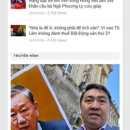
Hàng loạt trẻ em ven sông Hồng viết tâm thư
khẩn cầu bà Ngô Phương Ly cứu giúp
28/05/2026
- 3.768 Views
“Nhà là để ở, không phải để tích sản”: Vì sao Tô
Lâm không đánh thuế Bất Động sản thứ 2?
24/05/2026
- 2.419 Views
TRUYỀN HÌNH