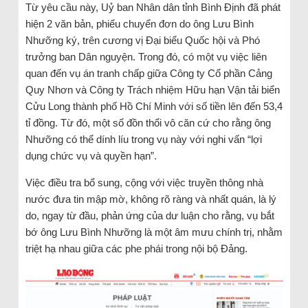
Từ yêu cầu này, Uỷ ban Nhân dân tỉnh Bình Định đã phát
hiện 2 văn bản, phiếu chuyển đơn do ông Lưu Bình
Nhưỡng ký, trên cương vị Đại biểu Quốc hội và Phó
trưởng ban Dân nguyện. Trong đó, có một vụ việc liên
quan đến vụ án tranh chấp giữa Công ty Cổ phần Cảng
Quy Nhơn và Công ty Trách nhiệm Hữu hạn Vận tải biển
Cửu Long thành phố Hồ Chí Minh với số tiền lên đến 53,4
tỉ đồng. Từ đó, một số đồn thổi vô căn cứ cho rằng ông
Nhưỡng có thể dính líu trong vụ này với nghi vấn “lợi
dụng chức vụ và quyền hạn”.
Việc điều tra bổ sung, cộng với việc truyền thông nhà
nước đưa tin mập mờ, không rõ ràng và nhất quán, là lý
do, ngay từ đầu, phản ứng của dư luận cho rằng, vụ bắt
bớ ông Lưu Bình Nhưỡng là một âm mưu chính trị, nhằm
triệt hạ nhau giữa các phe phái trong nội bộ Đảng.