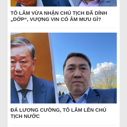
TÔ LÂM VỪA NHẬN CHỦ TỊCH ĐÃ DÍNH
„DỚP“, VƯỢNG VIN CÓ ÂM MƯU GÌ?
ĐÁ LƯƠNG CƯỜNG, TÔ LÂM LÊN CHỦ
TỊCH NƯỚC