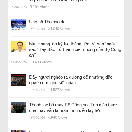
06/08/2023
- 5.164 Views
Ủng hộ Thoibao.de
15/02/2018
- 24.049 Views
Mai Hoàng lập kỷ lục thăng tiến: Vì sao “ngôi
sao” Tây Bắc trở thành điểm nóng của Bộ Công
an?
11/05/2026
- 18.498 Views
Đẩy người nghèo ra đường để nhường đặc
quyền cho giới siêu giàu
17/06/2026
- 14.527 Views
Thanh lọc bộ máy Bộ Công an: Tinh giản thực
chất hay vẫn là màn trình diễn lấy lệ?
16/06/2026
- 4.940 Views