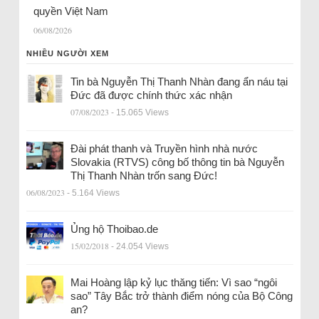
quyền Việt Nam
06/08/2026
NHIỀU NGƯỜI XEM
Tin bà Nguyễn Thị Thanh Nhàn đang ẩn náu tại
Đức đã được chính thức xác nhận
07/08/2023
- 15.065 Views
Đài phát thanh và Truyền hình nhà nước
Slovakia (RTVS) công bố thông tin bà Nguyễn
Thị Thanh Nhàn trốn sang Đức!
06/08/2023
- 5.164 Views
Ủng hộ Thoibao.de
15/02/2018
- 24.054 Views
Mai Hoàng lập kỷ lục thăng tiến: Vì sao “ngôi
sao” Tây Bắc trở thành điểm nóng của Bộ Công
an?