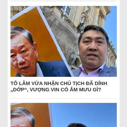
TÔ LÂM VỪA NHẬN CHỦ TỊCH ĐÃ DÍNH
„DỚP“, VƯỢNG VIN CÓ ÂM MƯU GÌ?