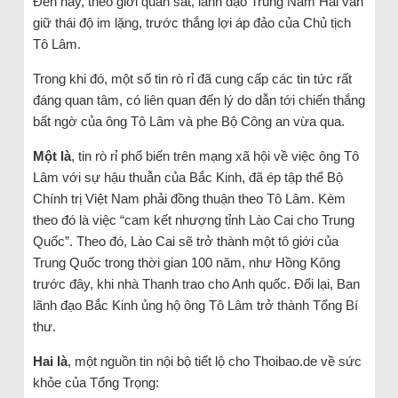
Đến nay, theo giới quan sát, lãnh đạo Trung Nam Hải vẫn
giữ thái độ im lặng, trước thắng lợi áp đảo của Chủ tịch
Tô Lâm.
Trong khi đó, một số tin rò rỉ đã cung cấp các tin tức rất
đáng quan tâm, có liên quan đến lý do dẫn tới chiến thắng
bất ngờ của ông Tô Lâm và phe Bộ Công an vừa qua.
Một là
, tin rò rỉ phổ biến trên mạng xã hội về việc ông Tô
Lâm với sự hậu thuẫn của Bắc Kinh, đã ép tập thể Bộ
Chính trị Việt Nam phải đồng thuận theo Tô Lâm. Kèm
theo đó là việc “cam kết nhượng tỉnh Lào Cai cho Trung
Quốc”. Theo đó, Lào Cai sẽ trở thành một tô giới của
Trung Quốc trong thời gian 100 năm, như Hồng Kông
trước đây, khi nhà Thanh trao cho Anh quốc. Đổi lại, Ban
lãnh đạo Bắc Kinh ủng hộ ông Tô Lâm trở thành Tổng Bí
thư.
Hai là
, một nguồn tin nội bộ tiết lộ cho Thoibao.de về sức
khỏe của Tổng Trọng: