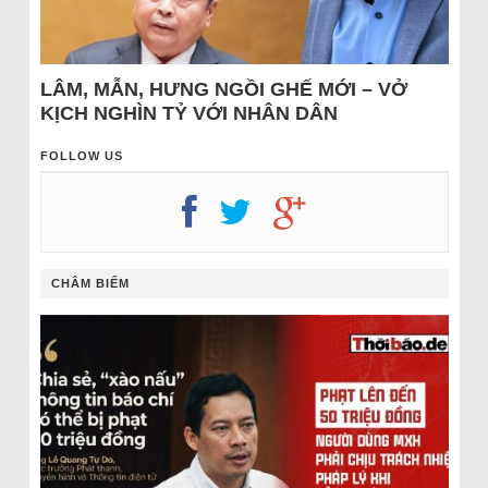
LÂM, MẪN, HƯNG NGỒI GHẾ MỚI – VỞ
KỊCH NGHÌN TỶ VỚI NHÂN DÂN
FOLLOW US
CHÂM BIẾM