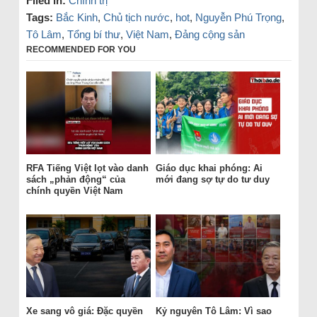
Filed in:
Chính trị
Tags:
Bắc Kinh
,
Chủ tịch nước
,
hot
,
Nguyễn Phú Trọng
,
Tô Lâm
,
Tổng bí thư
,
Việt Nam
,
Đảng cộng sản
RECOMMENDED FOR YOU
RFA Tiếng Việt lọt vào danh
Giáo dục khai phóng: Ai
sách „phản động“ của
mới đang sợ tự do tư duy
chính quyền Việt Nam
Xe sang vô giá: Đặc quyền
Kỷ nguyên Tô Lâm: Vì sao