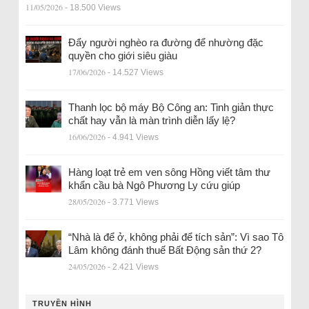
11/05/2026
- 18.500 Views
Đẩy người nghèo ra đường để nhường đặc
quyền cho giới siêu giàu
17/06/2026
- 14.527 Views
Thanh lọc bộ máy Bộ Công an: Tinh giản thực
chất hay vẫn là màn trình diễn lấy lệ?
16/06/2026
- 4.941 Views
Hàng loạt trẻ em ven sông Hồng viết tâm thư
khẩn cầu bà Ngô Phương Ly cứu giúp
28/05/2026
- 3.771 Views
“Nhà là để ở, không phải để tích sản”: Vì sao Tô
Lâm không đánh thuế Bất Động sản thứ 2?
24/05/2026
- 2.421 Views
TRUYỀN HÌNH