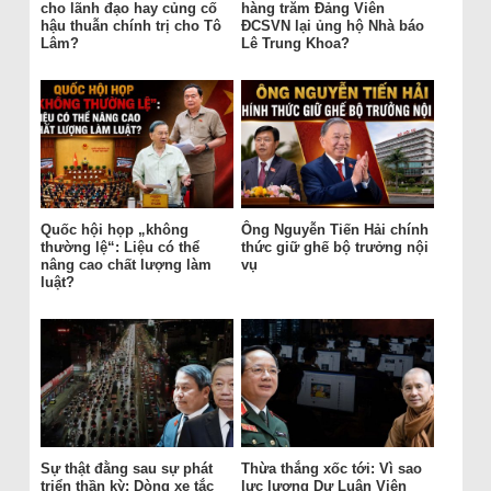
cho lãnh đạo hay củng cố
hàng trăm Đảng Viên
hậu thuẫn chính trị cho Tô
ĐCSVN lại ủng hộ Nhà báo
Lâm?
Lê Trung Khoa?
Quốc hội họp „không
Ông Nguyễn Tiến Hải chính
thường lệ“: Liệu có thể
thức giữ ghế bộ trưởng nội
nâng cao chất lượng làm
vụ
luật?
Sự thật đằng sau sự phát
Thừa thắng xốc tới: Vì sao
triển thần kỳ: Dòng xe tắc
lực lượng Dư Luận Viên