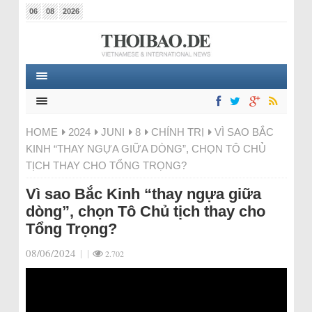
06
08
2026
HOME
2024
JUNI
8
CHÍNH TRỊ
VÌ SAO BẮC
KINH “THAY NGỰA GIỮA DÒNG”, CHỌN TÔ CHỦ
TỊCH THAY CHO TỔNG TRỌNG?
Vì sao Bắc Kinh “thay ngựa giữa
dòng”, chọn Tô Chủ tịch thay cho
Tổng Trọng?
08/06/2024
|
|
2.702