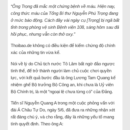
“Ông Trọng đã mắc một chứng bệnh về máu. Hiện nay,
công thức máu của Tổng Bí thư Nguyễn Phú Trọng đang
ở mức báo động. Cách
đây vài ngày cụ [Trọng] bị ngã bất
tỉnh trong phòng vệ sinh Bệnh viện 108, sáng hôm sau đã
hồi phục, nhưng vẫn còn thở oxy.”
Thoibao.de không có điều kiện để kiểm chứng độ chính
xác của những tin vừa kể.
Nói về lý do Chủ tịch nước Tô Lâm bất ngờ đảo ngược
tình thế, để trở thành người làm chủ cuộc chơi quyền
lực, với kết quả bước đầu là ông Lương Tam Quang kế
nhiệm ghế Bộ trưởng Bộ Công an, khi chưa là Uỷ viên
Bộ Chính trị, là một “ngoại lệ chưa từng có” của Đảng.
Tiến sĩ Nguyễn Quang A trong một cuộc phỏng vấn với
đài Á Châu Tự Do, ngày 5/6, đã đưa ra những nhận xét
rất đáng chú ý, và cho rằng, đây là những yếu tố mang
tính quyết định. Theo ông A: