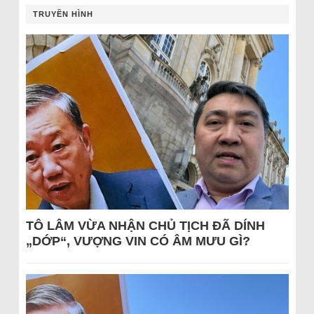
TRUYỀN HÌNH
TÔ LÂM VỪA NHẬN CHỦ TỊCH ĐÃ DÍNH
„DỚP“, VƯỢNG VIN CÓ ÂM MƯU GÌ?