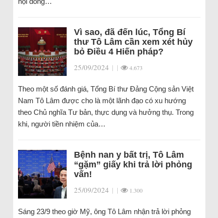
hội đồng…
Vì sao, đã đến lúc, Tổng Bí
thư Tô Lâm cần xem xét hủy
bỏ Điều 4 Hiến pháp?
25/09/2024
|
|
4.673
Theo một số đánh giá, Tổng Bí thư Đảng Cộng sản Việt
Nam Tô Lâm được cho là một lãnh đạo có xu hướng
theo Chủ nghĩa Tư bản, thực dụng và hưởng thụ. Trong
khi, người tiền nhiệm của…
Bệnh nan y bất trị, Tô Lâm
“gặm” giấy khi trả lời phỏng
vấn!
25/09/2024
|
|
1.300
Sáng 23/9 theo giờ Mỹ, ông Tô Lâm nhận trả lời phỏng