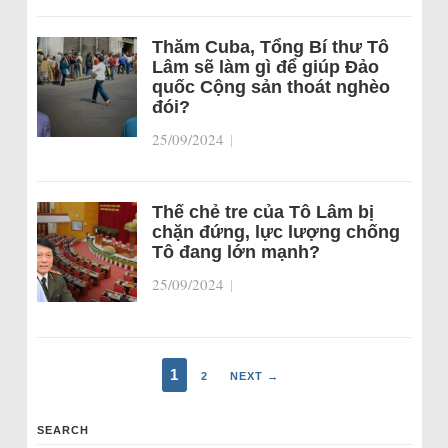
Thăm Cuba, Tổng Bí thư Tô
Lâm sẽ làm gì để giúp Đảo
quốc Cộng sản thoát nghèo
đói?
25/09/2024
|
Thế chẻ tre của Tô Lâm bị
chặn đứng, lực lượng chống
Tô đang lớn mạnh?
25/09/2024
|
1
2
NEXT →
SEARCH