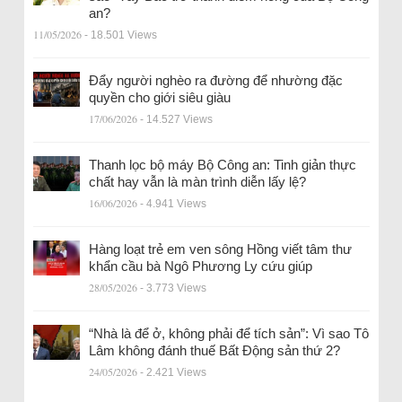
an?
11/05/2026
- 18.501 Views
Đẩy người nghèo ra đường để nhường đặc
quyền cho giới siêu giàu
17/06/2026
- 14.527 Views
Thanh lọc bộ máy Bộ Công an: Tinh giản thực
chất hay vẫn là màn trình diễn lấy lệ?
16/06/2026
- 4.941 Views
Hàng loạt trẻ em ven sông Hồng viết tâm thư
khẩn cầu bà Ngô Phương Ly cứu giúp
28/05/2026
- 3.773 Views
“Nhà là để ở, không phải để tích sản”: Vì sao Tô
Lâm không đánh thuế Bất Động sản thứ 2?
24/05/2026
- 2.421 Views