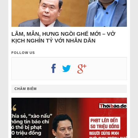
LÂM, MẪN, HƯNG NGỒI GHẾ MỚI – VỞ
KỊCH NGHÌN TỶ VỚI NHÂN DÂN
FOLLOW US
CHÂM BIẾM