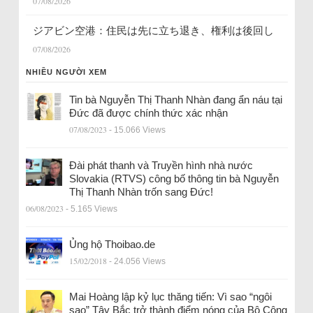
07/08/2026
ジアビン空港：住民は先に立ち退き、権利は後回し
07/08/2026
NHIỀU NGƯỜI XEM
Tin bà Nguyễn Thị Thanh Nhàn đang ẩn náu tại
Đức đã được chính thức xác nhận
07/08/2023
- 15.066 Views
Đài phát thanh và Truyền hình nhà nước
Slovakia (RTVS) công bố thông tin bà Nguyễn
Thị Thanh Nhàn trốn sang Đức!
06/08/2023
- 5.165 Views
Ủng hộ Thoibao.de
15/02/2018
- 24.056 Views
Mai Hoàng lập kỷ lục thăng tiến: Vì sao “ngôi
sao” Tây Bắc trở thành điểm nóng của Bộ Công