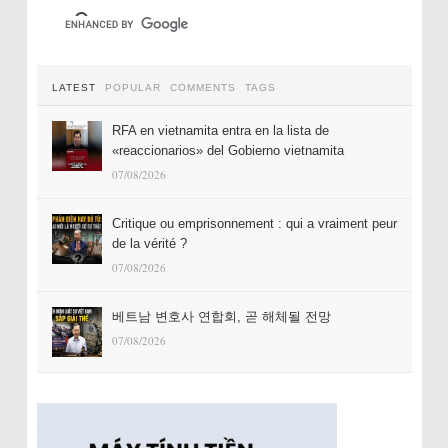
LATEST
POPULAR
COMMENTS
TAGS
RFA en vietnamita entra en la lista de
«reaccionarios» del Gobierno vietnamita
07/08/2026
Critique ou emprisonnement : qui a vraiment peur
de la vérité ?
07/08/2026
베트남 변호사 연합회, 곧 해체될 전망
07/08/2026