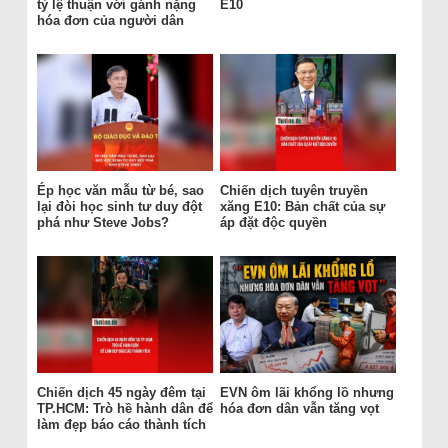
tỷ lệ thuận với gánh nặng
E10
hóa đơn của người dân
Ép học văn mẫu từ bé, sao
Chiến dịch tuyên truyền
lại đòi học sinh tư duy đột
xăng E10: Bản chất của sự
phá như Steve Jobs?
áp đặt độc quyền
Chiến dịch 45 ngày đêm tại
EVN ôm lãi khổng lồ nhưng
TP.HCM: Trò hề hành dân để
hóa đơn dân vẫn tăng vọt
làm đẹp báo cáo thành tích