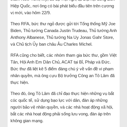
Hiệp Quốc, nơi ông có bài phát biểu đầu tiên trên cương
vị mới, vào hôm 22/9.
Theo RFA, bức thư ngỏ được gửi tới Tổng thống Mỹ Joe
Biden, Thủ tướng Canada Justin Trudeau, Thủ tướng Anh
Anthony Albanese, Thủ tướng Na Uy Jonas Gahr Store,
và Chủ tịch Ủy ban châu Âu Charles Michel.
RFA cũng cho biết, các nhóm tham gia bức thư, gồm Việt
Tân, Hội Anh Em Dân Chủ, ACAT tại Bỉ, Pháp và Đức.
Bức thư đã liệt kê 5 điểm đáng chú ý về vấn đề vi phạm
nhân quyền, mà ông cựu Bộ trưởng Công an Tô Lâm đã
thực hiện.
Theo đó, ông Tô Lâm đã chỉ đạo thực hiện những vụ bắt
cóc quốc tế, sử dụng bạo lực với dân, đàn áp những
người bảo vệ nhân quyền, và các nhà hoạt động xã hội,
bắt các nhà hoạt động phải sống lưu vong, đàn áp trên
không gian mạng.