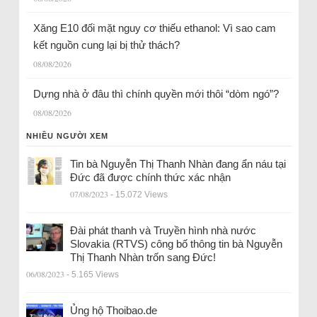
Xăng E10 đối mặt nguy cơ thiếu ethanol: Vì sao cam
kết nguồn cung lại bị thử thách?
08/08/2026
Dựng nhà ở đâu thì chính quyền mới thôi “dòm ngó”?
08/08/2026
NHIỀU NGƯỜI XEM
Tin bà Nguyễn Thị Thanh Nhàn đang ẩn náu tại
Đức đã được chính thức xác nhận
07/08/2023
- 15.072 Views
Đài phát thanh và Truyền hình nhà nước
Slovakia (RTVS) công bố thông tin bà Nguyễn
Thị Thanh Nhàn trốn sang Đức!
06/08/2023
- 5.165 Views
Ủng hộ Thoibao.de