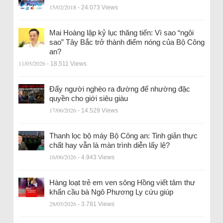
15/02/2018
- 24.073 Views
Mai Hoàng lập kỷ lục thăng tiến: Vì sao “ngôi
sao” Tây Bắc trở thành điểm nóng của Bộ Công
an?
11/05/2026
- 18.511 Views
Đẩy người nghèo ra đường để nhường đặc
quyền cho giới siêu giàu
17/06/2026
- 14.529 Views
Thanh lọc bộ máy Bộ Công an: Tinh giản thực
chất hay vẫn là màn trình diễn lấy lệ?
16/06/2026
- 4.943 Views
Hàng loạt trẻ em ven sông Hồng viết tâm thư
khẩn cầu bà Ngô Phương Ly cứu giúp
28/05/2026
- 3.781 Views