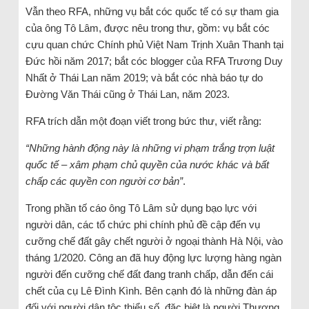
Vẫn theo RFA, những vụ bắt cóc quốc tế có sự tham gia
của ông Tô Lâm, được nêu trong thư, gồm: vụ bắt cóc
cựu quan chức Chính phủ Việt Nam Trịnh Xuân Thanh tại
Đức hồi năm 2017; bắt cóc blogger của RFA Trương Duy
Nhất ở Thái Lan năm 2019; và bắt cóc nhà báo tự do
Đường Văn Thái cũng ở Thái Lan, năm 2023.
RFA trích dẫn một đoạn viết trong bức thư, viết rằng:
“Những hành động này là những vi phạm trắng trợn luật
quốc tế – xâm phạm chủ quyền của nước khác và bất
chấp các quyền con người cơ bản”
.
Trong phần tố cáo ông Tô Lâm sử dụng bạo lực với
người dân, các tổ chức phi chính phủ đề cập đến vụ
cưỡng chế đất gây chết người ở ngoại thành Hà Nội, vào
tháng 1/2020. Công an đã huy động lực lượng hàng ngàn
người đến cưỡng chế đất đang tranh chấp, dẫn đến cái
chết của cụ Lê Đình Kình. Bên cạnh đó là những đàn áp
đối với người dân tộc thiểu số, đặc biệt là người Thượng