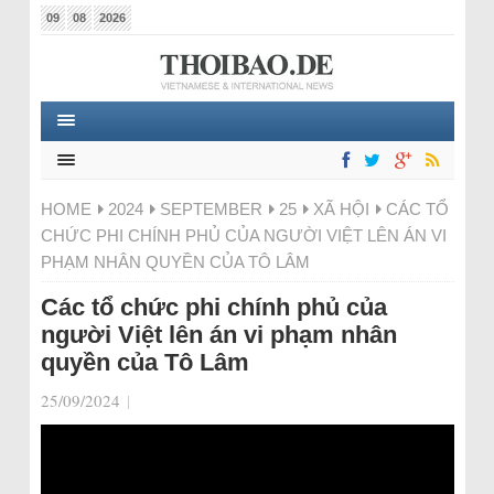
09
08
2026
HOME
2024
SEPTEMBER
25
XÃ HỘI
CÁC TỔ
CHỨC PHI CHÍNH PHỦ CỦA NGƯỜI VIỆT LÊN ÁN VI
PHẠM NHÂN QUYỀN CỦA TÔ LÂM
Các tổ chức phi chính phủ của
người Việt lên án vi phạm nhân
quyền của Tô Lâm
25/09/2024
|