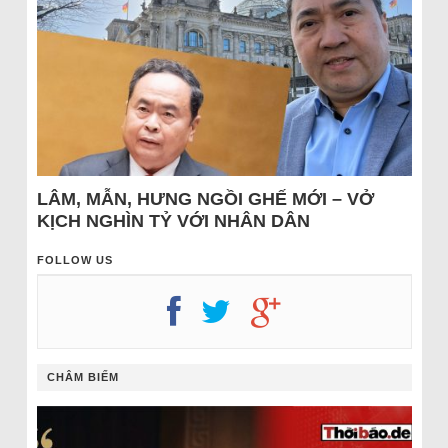
LÂM, MẪN, HƯNG NGỒI GHẾ MỚI – VỞ
KỊCH NGHÌN TỶ VỚI NHÂN DÂN
FOLLOW US
CHÂM BIẾM