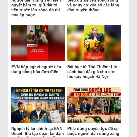
Người dân Hưng Yên kiên
Siêu dự án ven sông Hồng
quyết bám trụ giữ đất tổ
và nguy cơ xóa sổ các làng
tiên trước làn sóng đô thị
đào truyền thống
hóa ép buộc
EVN bóp nghẹt người tiêu
Bài học từ Thủ Thiêm: Lời
dùng bằng hóa đơn điện
cảnh báo đắt giá cho cơn
lốc quy hoạch Hà Nội
Nghịch lý tài chính tại EVN:
Phải dùng quyền lực để ép
Doanh thu tập đoàn lãi đậm
buộc người dân dùng xăng