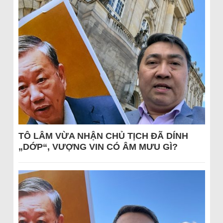
TÔ LÂM VỪA NHẬN CHỦ TỊCH ĐÃ DÍNH
„DỚP“, VƯỢNG VIN CÓ ÂM MƯU GÌ?