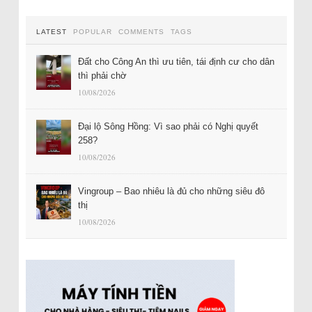
LATEST
POPULAR
COMMENTS
TAGS
Đất cho Công An thì ưu tiên, tái định cư cho dân
thì phải chờ
10/08/2026
Đại lộ Sông Hồng: Vì sao phải có Nghị quyết
258?
10/08/2026
Vingroup – Bao nhiêu là đủ cho những siêu đô
thị
10/08/2026