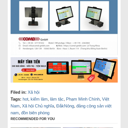
Filed in:
Xã hội
Tags:
hot
,
kiểm lâm
,
lâm tặc
,
Phạm Minh Chính
,
Việt
Nam
,
Xã hội Chủ nghĩa
,
ĐắkNông
,
đảng cộng sản việt
nam
,
đồn biên phòng
RECOMMENDED FOR YOU