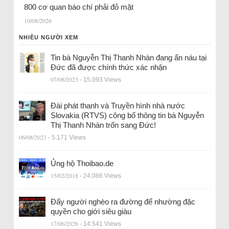
800 cơ quan báo chí phải đỏ mặt
10/08/2026
NHIỀU NGƯỜI XEM
Tin bà Nguyễn Thị Thanh Nhàn đang ẩn náu tại
Đức đã được chính thức xác nhận
07/08/2023
- 15.093 Views
Đài phát thanh và Truyền hình nhà nước
Slovakia (RTVS) công bố thông tin bà Nguyễn
Thị Thanh Nhàn trốn sang Đức!
06/08/2023
- 5.171 Views
Ủng hộ Thoibao.de
15/02/2018
- 24.086 Views
Đẩy người nghèo ra đường để nhường đặc
quyền cho giới siêu giàu
17/06/2026
- 14.541 Views