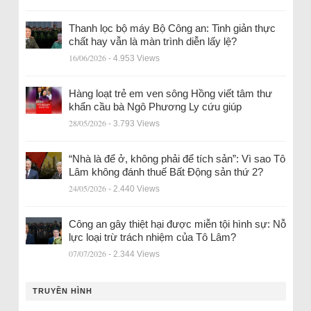
Thanh lọc bộ máy Bộ Công an: Tinh giản thực
chất hay vẫn là màn trình diễn lấy lệ?
16/06/2026
- 4.953 Views
Hàng loạt trẻ em ven sông Hồng viết tâm thư
khẩn cầu bà Ngô Phương Ly cứu giúp
28/05/2026
- 3.793 Views
“Nhà là để ở, không phải để tích sản”: Vì sao Tô
Lâm không đánh thuế Bất Động sản thứ 2?
24/05/2026
- 2.440 Views
Công an gây thiệt hại được miễn tội hình sự: Nỗ
lực loại trừ trách nhiệm của Tô Lâm?
07/07/2026
- 2.344 Views
TRUYỀN HÌNH