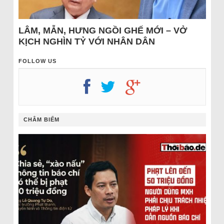
LÂM, MẪN, HƯNG NGỒI GHẾ MỚI – VỞ
KỊCH NGHÌN TỶ VỚI NHÂN DÂN
FOLLOW US
CHÂM BIẾM