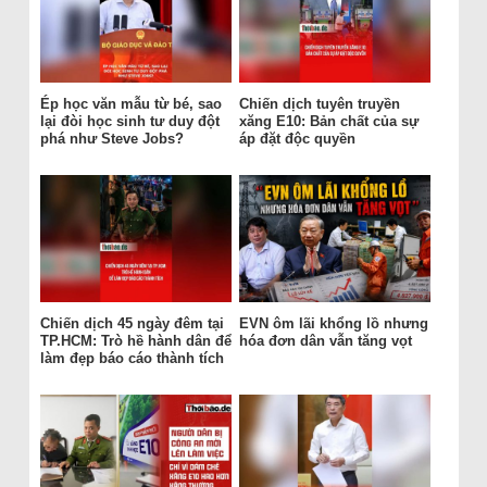
Ép học văn mẫu từ bé, sao
Chiến dịch tuyên truyền
lại đòi học sinh tư duy đột
xăng E10: Bản chất của sự
phá như Steve Jobs?
áp đặt độc quyền
Chiến dịch 45 ngày đêm tại
EVN ôm lãi khổng lồ nhưng
TP.HCM: Trò hề hành dân để
hóa đơn dân vẫn tăng vọt
làm đẹp báo cáo thành tích