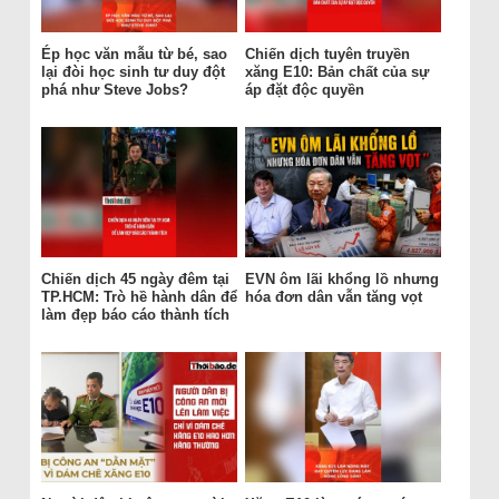
Ép học văn mẫu từ bé, sao
Chiến dịch tuyên truyền
lại đòi học sinh tư duy đột
xăng E10: Bản chất của sự
phá như Steve Jobs?
áp đặt độc quyền
Chiến dịch 45 ngày đêm tại
EVN ôm lãi khổng lồ nhưng
TP.HCM: Trò hề hành dân để
hóa đơn dân vẫn tăng vọt
làm đẹp báo cáo thành tích