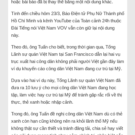
hoặc bài báo đã bị thay thế bằng một nội dung khác.
Tính đến chiều hôm 23/3, Báo Điện tử Phụ Nữ Thành phố
Hồ Chí Minh và kênh YouTube của Toàn cảnh 24h thuộc
Đài Tiếng nói Việt Nam VOV vẫn còn giữ lại nội dung
này.
Theo đó, ông Tuấn cho biết, trong thời gian qua, Tổng
Lãnh sự quán Việt Nam tại San Francisco dẫn lại hai vụ
trục xuất hai công dân không phải người Việt gần đây làm
ví dụ khuyến cáo công dân Việt Nam đang cư trú tại Mỹ.
Dựa vào hai ví dụ này, Tổng Lãnh sự quán Việt Nam đã
đưa ra 10 lưu ý cho mọi công dân Việt Nam đang học
tập, làm việc hay cư trú tại Mỹ để tránh gặp rắc rối về thị
thực, thẻ xanh hoặc nhập cảnh.
Trong đó, ông Tuấn đề nghị công dân Việt Nam dù có thẻ
xanh còn hạn cũng không nên ra khỏi lãnh thổ Mỹ nếu
không thật sự cần thiết và tránh đăng tải, chia sẻ hay viết