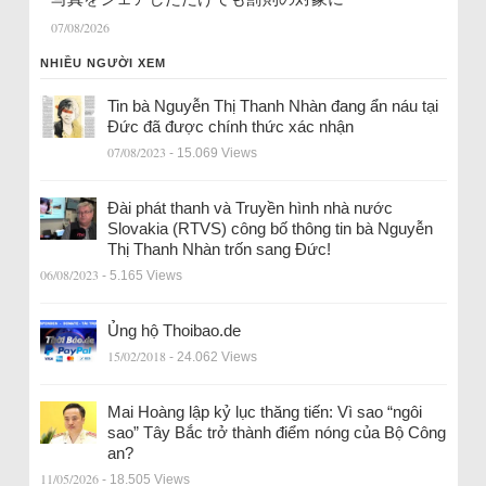
07/08/2026
NHIỀU NGƯỜI XEM
Tin bà Nguyễn Thị Thanh Nhàn đang ẩn náu tại
Đức đã được chính thức xác nhận
07/08/2023
- 15.069 Views
Đài phát thanh và Truyền hình nhà nước
Slovakia (RTVS) công bố thông tin bà Nguyễn
Thị Thanh Nhàn trốn sang Đức!
06/08/2023
- 5.165 Views
Ủng hộ Thoibao.de
15/02/2018
- 24.062 Views
Mai Hoàng lập kỷ lục thăng tiến: Vì sao “ngôi
sao” Tây Bắc trở thành điểm nóng của Bộ Công
an?
11/05/2026
- 18.505 Views