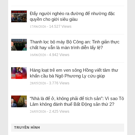
Đẩy người nghèo ra đường để nhường đặc
quyền cho giới siêu giàu
17/06/2026
- 14.527 Views
Thanh lọc bộ máy Bộ Công an: Tinh giản thực
chất hay vẫn là màn trình diễn lấy lệ?
16/06/2026
- 4.942 Views
Hàng loạt trẻ em ven sông Hồng viết tâm thư
khẩn cầu bà Ngô Phương Ly cứu giúp
28/05/2026
- 3.776 Views
“Nhà là để ở, không phải để tích sản”: Vì sao Tô
Lâm không đánh thuế Bất Động sản thứ 2?
24/05/2026
- 2.425 Views
TRUYỀN HÌNH