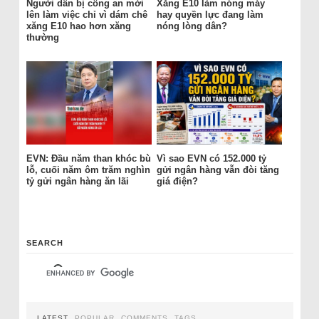
Người dân bị công an mời
Xăng E10 làm nóng máy
lên làm việc chỉ vì dám chê
hay quyền lực đang làm
xăng E10 hao hơn xăng
nóng lòng dân?
thường
EVN: Đầu năm than khóc bù
Vì sao EVN có 152.000 tỷ
lỗ, cuối năm ôm trăm nghìn
gửi ngân hàng vẫn đòi tăng
tỷ gửi ngân hàng ăn lãi
giá điện?
SEARCH
LATEST
POPULAR
COMMENTS
TAGS