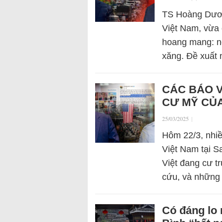
TS Hoàng Dươn
Việt Nam, vừa 
hoang mang: n
xăng. Đề xuất
CÁC BÁO 
CƯ MỸ CỦA
25/03/2025
|
Hôm 22/3, nhiề
Việt Nam tại 
Việt đang cư t
cứu, và nhữn
Có đáng lo 