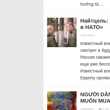
hưởng từ…
Найтцель: 
в НАТО»
25/03/2025
|
Известный вое
смотрит в буд
Россия сможет
еще уже беспо
Известный во
Европу прояв
NGƯỜI DÂN
MUỐN MUA
25/03/2025
|
|
2.782