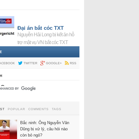
Đại án bắt cóc TXT
Nguyễn Hải Long bị kết án hỗ
trợ mật vụ VN bắt cóc TXT
E
ACEBOOK
TWITTER
GOOGLE+
RSS
H
EST
POPULAR
COMMENTS
TAGS
Bắc ninh: Ông Nguyễn Văn
Dũng bị xử lý, câu hỏi nào
còn bỏ ngỏ?