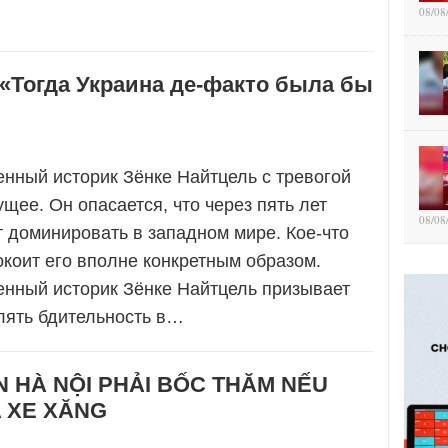
08/08
«Тогда Украина де-факто была бы
нный историк Зёнке Найтцель с тревогой
ущее. Он опасается, что через пять лет
08/08
 доминировать в западном мире. Кое-что
коит его вполне конкретным образом.
енный историк Зёнке Найтцель призывает
лять бдительность в…
 HÀ NỘI PHẢI BỐC THĂM NẾU
 XE XĂNG