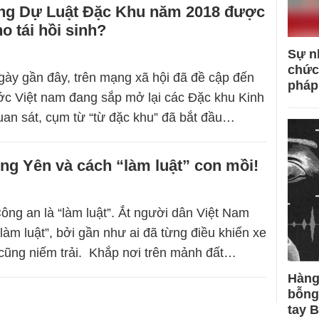
ng Dự Luật Đặc Khu năm 2018 được
o tái hồi sinh?
Sự n
chức
ày gần đây, trên mạng xã hội đã đề cập đến
pháp
c Việt nam đang sắp mở lại các Đặc khu Kinh
quan sát, cụm từ “từ đặc khu” đã bắt đầu…
g Yên và cách “làm luật” con mồi!
ông an là “làm luật”. Ắt người dân Việt Nam
“làm luật”, bởi gần như ai đã từng điều khiển xe
cũng niếm trải. Khắp nơi trên mảnh đất…
Hàng
bỗng
tay 