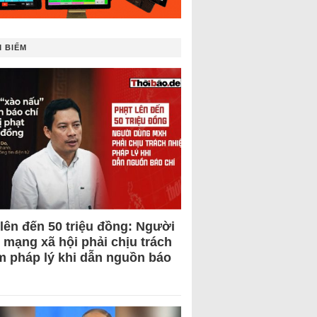
 BIẾM
 lên đến 50 triệu đồng: Người
 mạng xã hội phải chịu trách
m pháp lý khi dẫn nguồn báo