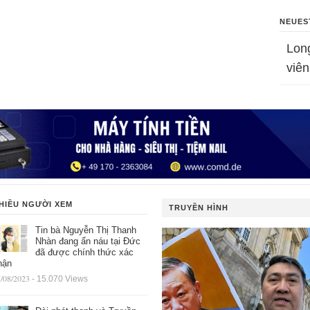
NEUES
Lon
viên
HIỀU NGƯỜI XEM
TRUYỀN HÌNH
Tin bà Nguyễn Thị Thanh
Nhàn đang ẩn náu tại Đức
đã được chính thức xác
hận
/08/2023
- 15.070 Views