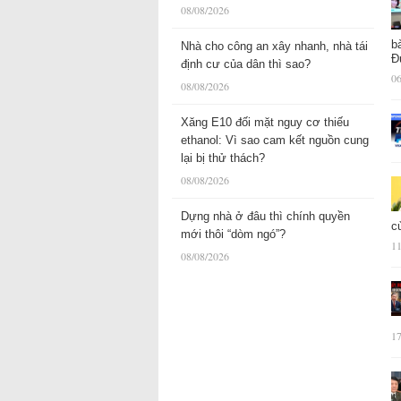
08/08/2026
b
Nhà cho công an xây nhanh, nhà tái
Đ
định cư của dân thì sao?
06
08/08/2026
Xăng E10 đối mặt nguy cơ thiếu
ethanol: Vì sao cam kết nguồn cung
lại bị thử thách?
08/08/2026
Dựng nhà ở đâu thì chính quyền
c
mới thôi “dòm ngó”?
11
08/08/2026
17