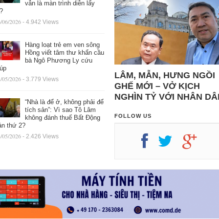
vẫn là màn trình diễn lấy
ệ?
/06/2026
- 4.942 Views
Hàng loạt trẻ em ven sông
Hồng viết tâm thư khẩn cầu
bà Ngô Phương Ly cứu
iúp
LÂM, MẪN, HƯNG NGỒI
/05/2026
- 3.779 Views
GHẾ MỚI – VỞ KỊCH
NGHÌN TỶ VỚI NHÂN DÂ
“Nhà là để ở, không phải để
tích sản”: Vì sao Tô Lâm
FOLLOW US
không đánh thuế Bất Động
ản thứ 2?
/05/2026
- 2.426 Views