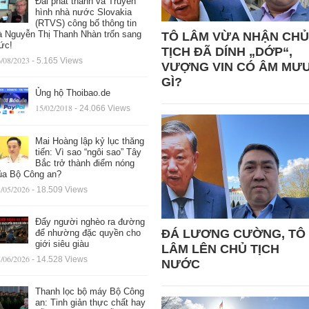
Đài phát thanh và Truyền
hình nhà nước Slovakia
(RTVS) công bố thông tin
à Nguyễn Thị Thanh Nhàn trốn sang
TÔ LÂM VỪA NHẬN CHỦ
ức!
TỊCH ĐÃ DÍNH „DỚP“,
/08/2023
- 5.165 Views
VƯỢNG VIN CÓ ÂM MƯ
GÌ?
Ủng hộ Thoibao.de
15/02/2018
- 24.066 Views
Mai Hoàng lập kỷ lục thăng
tiến: Vì sao “ngôi sao” Tây
Bắc trở thành điểm nóng
ủa Bộ Công an?
/05/2026
- 18.509 Views
Đẩy người nghèo ra đường
ĐÁ LƯƠNG CƯỜNG, TÔ
để nhường đặc quyền cho
giới siêu giàu
LÂM LÊN CHỦ TỊCH
/06/2026
- 14.528 Views
NƯỚC
Thanh lọc bộ máy Bộ Công
an: Tinh giản thực chất hay