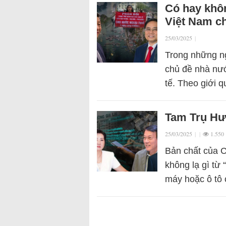
Có hay khô
Việt Nam ch
25/03/2025
|
Trong những ng
chủ đề nhà nướ
tế. Theo giới 
Tam Trụ Hưn
25/03/2025
|
|
1.550
Bản chất của C
không lạ gì từ 
máy hoặc ô tô 