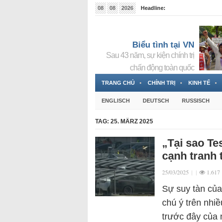
08
08
2026
Headline:
Tin bà Nguyễn Thị Thanh Nhàn đang ẩn náu tại Đức
Biểu tình tại VN
Sau 43 năm, sự kiện chính trị
chấn động toàn quốc
TRANG CHỦ
CHÍNH TRỊ
KINH TẾ
ENGLISCH
DEUTSCH
RUSSISCH
TAG:
25. MÄRZ 2025
„Tại sao Tes
cạnh tranh 
25/03/2025
|
|
1.617
Sự suy tàn của
chú ý trên nhi
trước đây của 