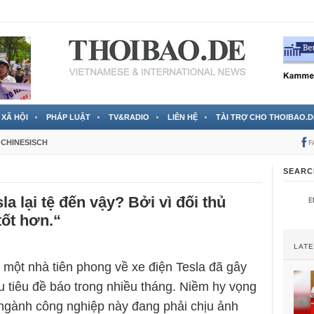
 đã được chính thức xác nhận
3 Jahren ago
XÃ HỘI
PHÁP LUẬT
TV&RADIO
LIÊN HỆ
TÀI TRỢ CHO THOIBAO.D
CHINESISCH
F
SEARC
la lại tệ đến vậy? Bởi vì đối thủ
tốt hơn.“
LAT
 một nhà tiên phong về xe điện Tesla đã gây
ều tiêu đề báo trong nhiều tháng. Niềm hy vọng
ngành công nghiệp này đang phải chịu ảnh