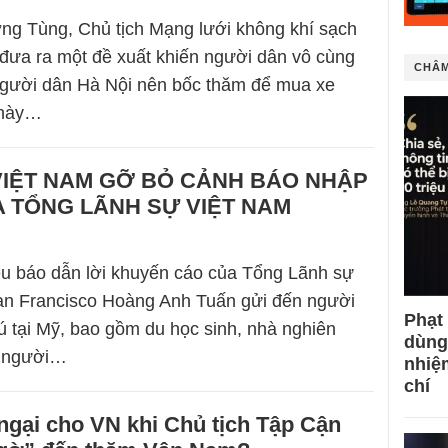
g Tùng, Chủ tịch Mạng lưới không khí sạch
đưa ra một đề xuất khiến người dân vô cùng
CHÂM
gười dân Hà Nội nên bốc thăm để mua xe
 này…
VIỆT NAM GỠ BỎ CẢNH BÁO NHẬP
 TỔNG LÃNH SỰ VIỆT NAM
u báo dẫn lời khuyến cáo của Tổng Lãnh sự
San Francisco Hoàng Anh Tuấn gửi đến người
Phạt
rú tại Mỹ, bao gồm du học sinh, nhà nghiên
dùng
g người…
nhiệ
chí
ngại cho VN khi Chủ tịch Tập Cận