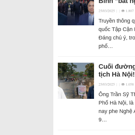
Bình “bất 
25/03/2025
|
|
1.807
Truyền thông q
quốc Tập Cận B
Đáng chú ý, tro
phố…
Cuối đường
tịch Hà Nội!
25/03/2025
|
|
1.058
Ông Trần Sỹ Th
Phố Hà Nội, là
nay phe Nghệ A
9…