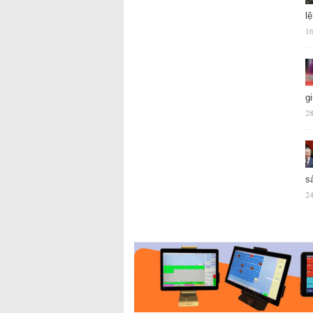
l
16
g
28
s
24