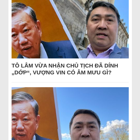
TÔ LÂM VỪA NHẬN CHỦ TỊCH ĐÃ DÍNH
„DỚP“, VƯỢNG VIN CÓ ÂM MƯU GÌ?