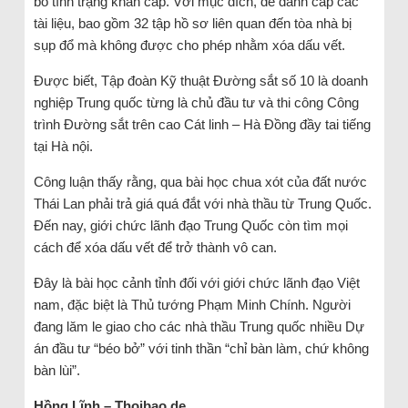
bố tình trạng khẩn cấp. Với mục đích, để đánh cắp các
tài liệu, bao gồm 32 tập hồ sơ liên quan đến tòa nhà bị
sụp đổ mà không được cho phép nhằm xóa dấu vết.
Được biết, Tập đoàn Kỹ thuật Đường sắt số 10 là doanh
nghiệp Trung quốc từng là chủ đầu tư và thi công Công
trình Đường sắt trên cao Cát linh – Hà Đồng đầy tai tiếng
tại Hà nội.
Công luận thấy rằng, qua bài học chua xót của đất nước
Thái Lan phải trả giá quá đắt với nhà thầu từ Trung Quốc.
Đến nay, giới chức lãnh đạo Trung Quốc còn tìm mọi
cách để xóa dấu vết để trở thành vô can.
Đây là bài học cảnh tỉnh đối với giới chức lãnh đạo Việt
nam, đặc biệt là Thủ tướng Phạm Minh Chính. Người
đang lăm le giao cho các nhà thầu Trung quốc nhiều Dự
án đầu tư “béo bở” với tinh thần “chỉ bàn làm, chứ không
bàn lùi”.
Hồng Lĩnh – Thoibao.de