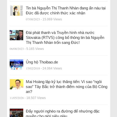
Tin bà Nguyễn Thị Thanh Nhàn đang ẩn náu tại
Đức đã được chính thức xác nhận
07/08/2023
- 15.069 Views
Đài phát thanh và Truyền hình nhà nước
Slovakia (RTVS) công bố thông tin bà Nguyễn
Thị Thanh Nhàn trốn sang Đức!
06/08/2023
- 5.165 Views
Ủng hộ Thoibao.de
15/02/2018
- 24.064 Views
Mai Hoàng lập kỷ lục thăng tiến: Vì sao “ngôi
sao” Tây Bắc trở thành điểm nóng của Bộ Công
an?
11/05/2026
- 18.507 Views
Đẩy người nghèo ra đường để nhường đặc
quyền cho giới siêu giàu