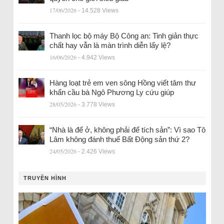
17/06/2026
- 14.528 Views
Thanh lọc bộ máy Bộ Công an: Tinh giản thực
chất hay vẫn là màn trình diễn lấy lệ?
16/06/2026
- 4.942 Views
Hàng loạt trẻ em ven sông Hồng viết tâm thư
khẩn cầu bà Ngô Phương Ly cứu giúp
28/05/2026
- 3.778 Views
“Nhà là để ở, không phải để tích sản”: Vì sao Tô
Lâm không đánh thuế Bất Động sản thứ 2?
24/05/2026
- 2.426 Views
TRUYỀN HÌNH