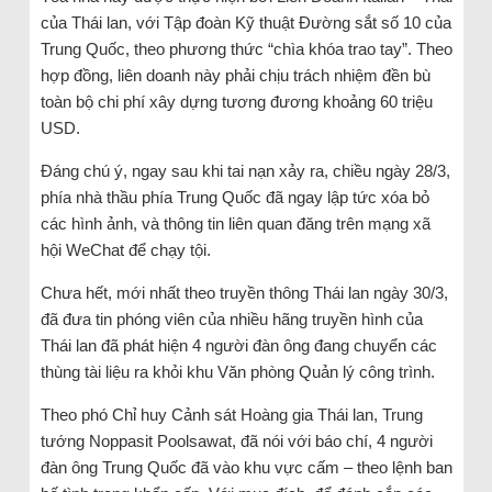
của Thái lan, với Tập đoàn Kỹ thuật Đường sắt số 10 của
Trung Quốc, theo phương thức “chìa khóa trao tay”. Theo
hợp đồng, liên doanh này phải chịu trách nhiệm đền bù
toàn bộ chi phí xây dựng tương đương khoảng 60 triệu
USD.
Đáng chú ý, ngay sau khi tai nạn xảy ra, chiều ngày 28/3,
phía nhà thầu phía Trung Quốc đã ngay lập tức xóa bỏ
các hình ảnh, và thông tin liên quan đăng trên mạng xã
hội WeChat để chạy tội.
Chưa hết, mới nhất theo truyền thông Thái lan ngày 30/3,
đã đưa tin phóng viên của nhiều hãng truyền hình của
Thái lan đã phát hiện 4 người đàn ông đang chuyển các
thùng tài liệu ra khỏi khu Văn phòng Quản lý công trình.
Theo phó Chỉ huy Cảnh sát Hoàng gia Thái lan, Trung
tướng Noppasit Poolsawat, đã nói với báo chí, 4 người
đàn ông Trung Quốc đã vào khu vực cấm – theo lệnh ban