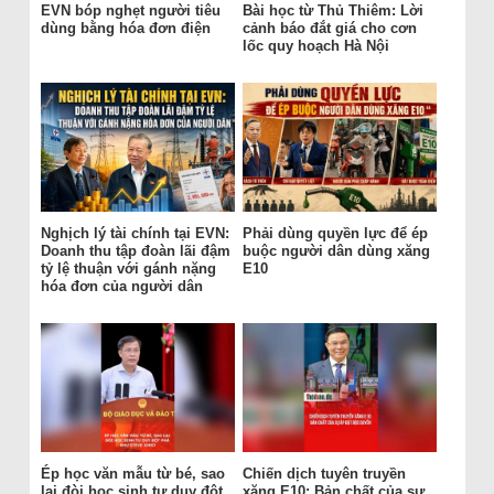
EVN bóp nghẹt người tiêu
Bài học từ Thủ Thiêm: Lời
dùng bằng hóa đơn điện
cảnh báo đắt giá cho cơn
lốc quy hoạch Hà Nội
Nghịch lý tài chính tại EVN:
Phải dùng quyền lực để ép
Doanh thu tập đoàn lãi đậm
buộc người dân dùng xăng
tỷ lệ thuận với gánh nặng
E10
hóa đơn của người dân
Ép học văn mẫu từ bé, sao
Chiến dịch tuyên truyền
lại đòi học sinh tư duy đột
xăng E10: Bản chất của sự