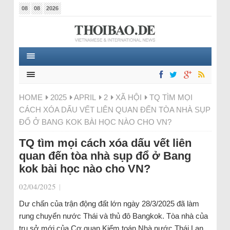
08
08
2026
HOME
2025
APRIL
2
XÃ HỘI
TQ TÌM MỌI
CÁCH XÓA DẤU VẾT LIÊN QUAN ĐẾN TÒA NHÀ SỤP
ĐỔ Ở BANG KOK BÀI HỌC NÀO CHO VN?
TQ tìm mọi cách xóa dấu vết liên
quan đến tòa nhà sụp đổ ở Bang
kok bài học nào cho VN?
02/04/2025
|
Dư chấn của trận động đất lớn ngày 28/3/2025 đã làm
rung chuyển nước Thái và thủ đô Bangkok. Tòa nhà của
trụ sở mới của Cơ quan Kiểm toán Nhà nước Thái Lan