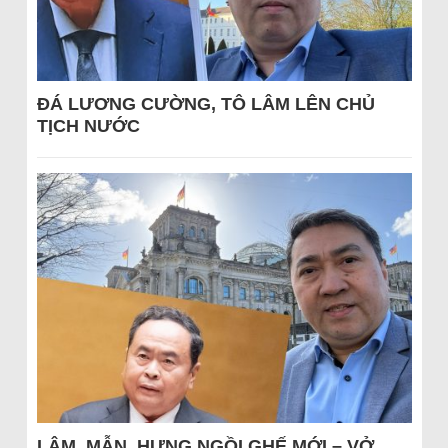
ĐÁ LƯƠNG CƯỜNG, TÔ LÂM LÊN CHỦ
TỊCH NƯỚC
LÂM, MẪN, HƯNG NGỒI GHẾ MỚI – VỞ