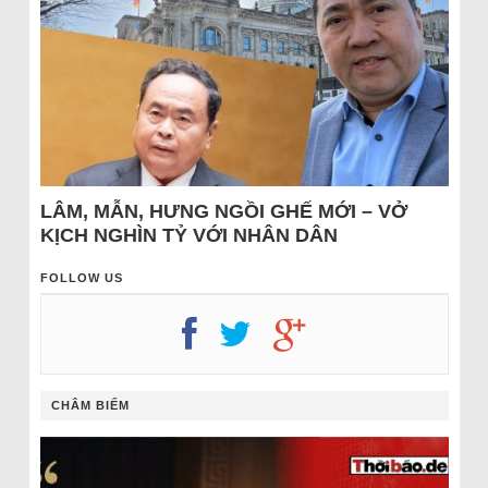
LÂM, MẪN, HƯNG NGỒI GHẾ MỚI – VỞ
KỊCH NGHÌN TỶ VỚI NHÂN DÂN
FOLLOW US
CHÂM BIẾM