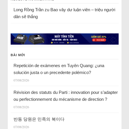
Long Rồng Trần
zu
Bao vây dư luận viên – triệu người
dân sẽ thắng
BÀI MỚI
Repetición de exámenes en Tuyên Quang: ¿una
solución justa o un precedente polémico?
07/08/2026
Révision des statuts du Parti : innovation pour s’adapter
ou perfectionnement du mécanisme de direction ?
07/08/2026
반동 당원은 민족의 복이다
07/08/2026