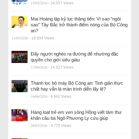
15/02/2018
- 24.057 Views
Mai Hoàng lập kỷ lục thăng tiến: Vì sao “ngôi
sao” Tây Bắc trở thành điểm nóng của Bộ Công
an?
11/05/2026
- 18.504 Views
Đẩy người nghèo ra đường để nhường đặc
quyền cho giới siêu giàu
17/06/2026
- 14.527 Views
Thanh lọc bộ máy Bộ Công an: Tinh giản thực
chất hay vẫn là màn trình diễn lấy lệ?
16/06/2026
- 4.942 Views
Hàng loạt trẻ em ven sông Hồng viết tâm thư
khẩn cầu bà Ngô Phương Ly cứu giúp
28/05/2026
- 3.775 Views