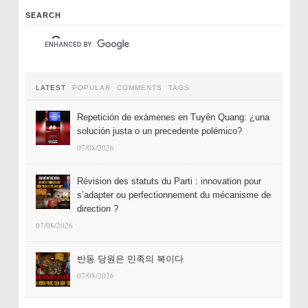
SEARCH
LATEST
POPULAR
COMMENTS
TAGS
Repetición de exámenes en Tuyên Quang: ¿una
solución justa o un precedente polémico?
07/08/2026
Révision des statuts du Parti : innovation pour
s’adapter ou perfectionnement du mécanisme de
direction ?
07/08/2026
반동 당원은 민족의 복이다
07/08/2026