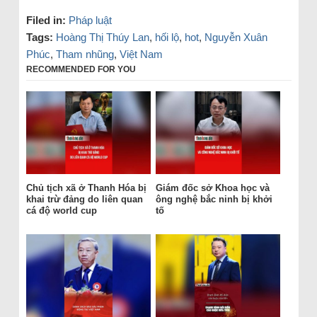
Filed in:
Pháp luật
Tags:
Hoàng Thị Thúy Lan
,
hối lộ
,
hot
,
Nguyễn Xuân
Phúc
,
Tham nhũng
,
Việt Nam
RECOMMENDED FOR YOU
Chủ tịch xã ở Thanh Hóa bị
Giám đốc sở Khoa học và
khai trừ đảng do liên quan
ông nghệ bắc ninh bị khởi
cá độ world cup
tố