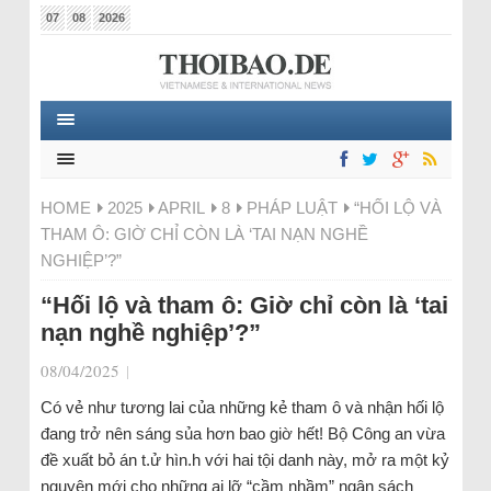
07
08
2026
HOME
2025
APRIL
8
PHÁP LUẬT
“HỐI LỘ VÀ
THAM Ô: GIỜ CHỈ CÒN LÀ ‘TAI NẠN NGHỀ
NGHIỆP’?”
“Hối lộ và tham ô: Giờ chỉ còn là ‘tai
nạn nghề nghiệp’?”
08/04/2025
|
Có vẻ như tương lai của những kẻ tham ô và nhận hối lộ
đang trở nên sáng sủa hơn bao giờ hết! Bộ Công an vừa
đề xuất bỏ án t.ử hìn.h với hai tội danh này, mở ra một kỷ
nguyên mới cho những ai lỡ “cầm nhầm” ngân sách