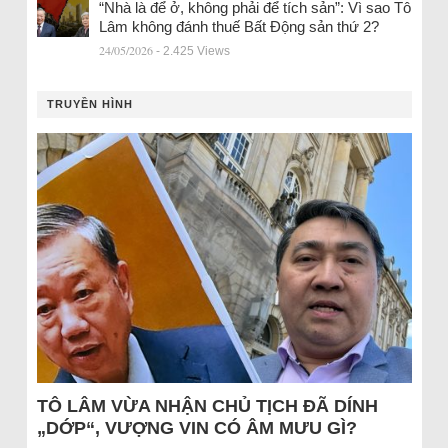
“Nhà là để ở, không phải để tích sản”: Vì sao Tô
Lâm không đánh thuế Bất Động sản thứ 2?
24/05/2026
- 2.425 Views
TRUYỀN HÌNH
TÔ LÂM VỪA NHẬN CHỦ TỊCH ĐÃ DÍNH
„DỚP“, VƯỢNG VIN CÓ ÂM MƯU GÌ?