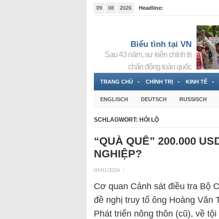
09
08
2026
Headline:
Tin bà Nguyễn Thị Thanh Nhàn đang ẩn náu tại Đức
Biểu tình tại VN
Sau 43 năm, sự kiện chính trị
chấn động toàn quốc
TRANG CHỦ
CHÍNH TRỊ
KINH TẾ
ENGLISCH
DEUTSCH
RUSSISCH
SCHLAGWORT:
HỐI LỘ
“QUÀ QUÊ” 200.000 US
NGHIỆP?
05/01/2026
|
Cơ quan Cảnh sát điều tra Bộ Cô
đề nghị truy tố ông Hoàng Văn
Phát triển nông thôn (cũ), về t