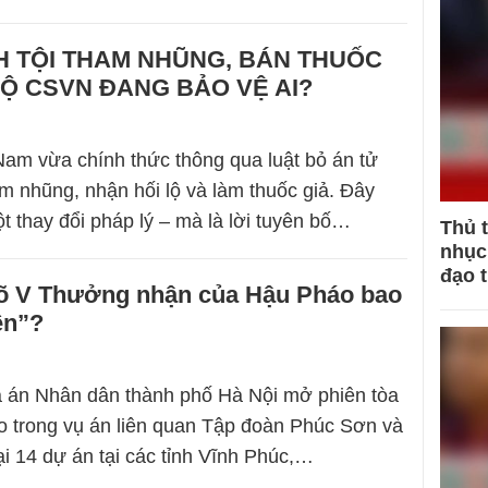
H TỘI THAM NHŨNG, BÁN THUỐC
ĐỘ CSVN ĐANG BẢO VỆ AI?
Nam vừa chính thức thông qua luật bỏ án tử
am nhũng, nhận hối lộ và làm thuốc giả. Đây
t thay đổi pháp lý – mà là lời tuyên bố…
Thủ 
nhục 
đạo 
õ V Thưởng nhận của Hậu Pháo bao
ền”?
a án Nhân dân thành phố Hà Nội mở phiên tòa
áo trong vụ án liên quan Tập đoàn Phúc Sơn và
ại 14 dự án tại các tỉnh Vĩnh Phúc,…