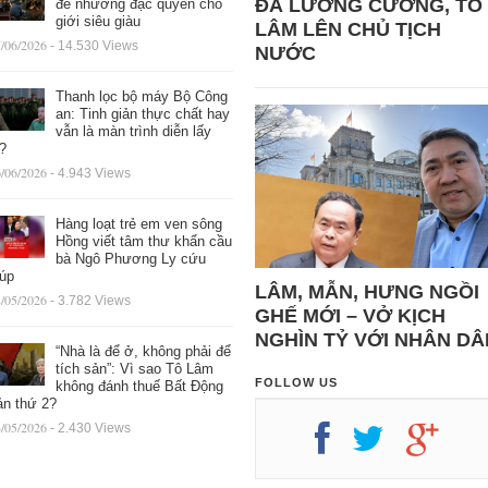
ĐÁ LƯƠNG CƯỜNG, TÔ
để nhường đặc quyền cho
giới siêu giàu
LÂM LÊN CHỦ TỊCH
/06/2026
- 14.530 Views
NƯỚC
Thanh lọc bộ máy Bộ Công
an: Tinh giản thực chất hay
vẫn là màn trình diễn lấy
ệ?
/06/2026
- 4.943 Views
Hàng loạt trẻ em ven sông
Hồng viết tâm thư khẩn cầu
bà Ngô Phương Ly cứu
iúp
LÂM, MẪN, HƯNG NGỒI
/05/2026
- 3.782 Views
GHẾ MỚI – VỞ KỊCH
NGHÌN TỶ VỚI NHÂN DÂ
“Nhà là để ở, không phải để
tích sản”: Vì sao Tô Lâm
FOLLOW US
không đánh thuế Bất Động
ản thứ 2?
/05/2026
- 2.430 Views