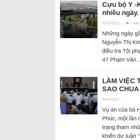
Cựu bộ Y -
nhiều ngày.
07/07/2025
|
|
1.440
Những ngày gầ
Nguyễn Thị Kim
điều tra Tội p
47 Phạm Văn
LÀM VIỆC 
SAO CHUA
04/07/2025
|
Vụ án của bà H
Phúc, một lần 
trạng tham nh
khiến dư luận