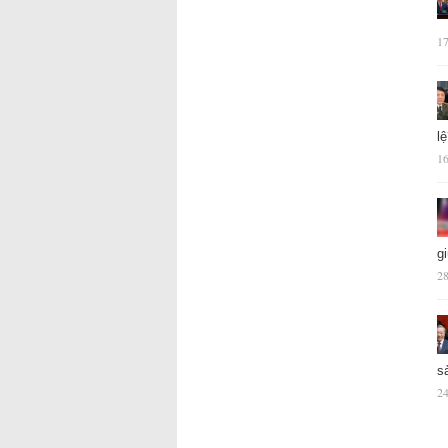
17
l
16
g
28
s
24