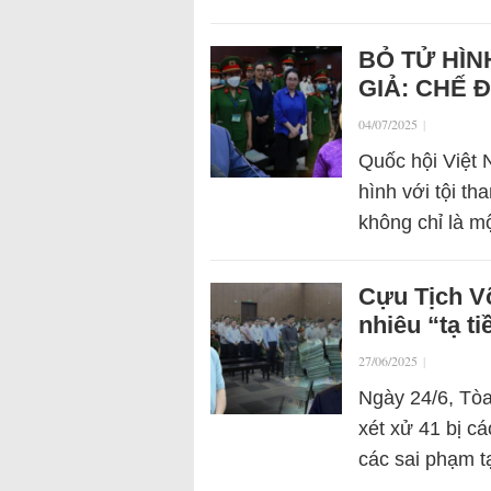
BỎ TỬ HÌN
GIẢ: CHẾ 
04/07/2025
|
Quốc hội Việt 
hình với tội th
không chỉ là mộ
Cựu Tịch V
nhiêu “tạ ti
27/06/2025
|
Ngày 24/6, Tò
xét xử 41 bị c
các sai phạm t