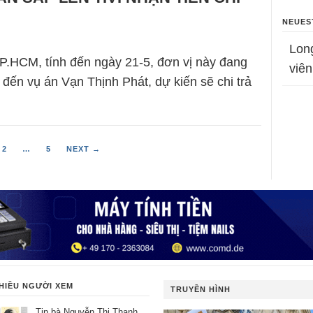
NEUES
Lon
P.HCM, tính đến ngày 21-5, đơn vị này đang
viên
 đến vụ án Vạn Thịnh Phát, dự kiến sẽ chi trả
2
…
5
NEXT →
HIỀU NGƯỜI XEM
TRUYỀN HÌNH
Tin bà Nguyễn Thị Thanh