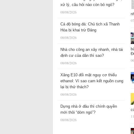
xử lý, câu hỏi nào còn bỏ ngỏ?
08/08/2026
n
07
Cá độ bóng đá: Chủ tịch xã Thanh
Hóa bị khai trừ Đảng
08/08/2026
b
Nhà cho công an xây nhanh, nhà tái
Đ
định cư của dân thì sao?
06
08/08/2026
Xăng E10 đối mặt nguy cơ thiếu
ethanol: Vì sao cam kết nguồn cung
lại bị thử thách?
08/08/2026
Dựng nhà ở đâu thì chính quyền
c
mới thôi “dòm ngó”?
11
08/08/2026