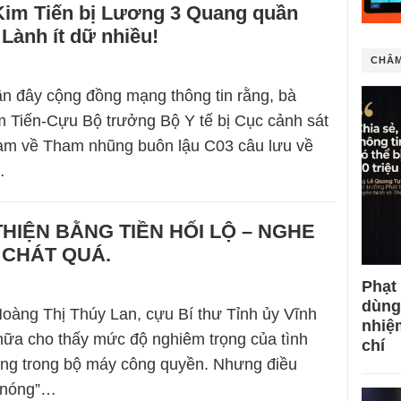
Kim Tiến bị Lương 3 Quang quần
 Lành ít dữ nhiều!
CHÂM
n đây cộng đồng mạng thông tin rằng, bà
 Tiến-Cựu Bộ trưởng Bộ Y tế bị Cục cảnh sát
hạm về Tham nhũng buôn lậu C03 câu lưu về
…
THIỆN BẰNG TIỀN HỐI LỘ – NGHE
 CHÁT QUÁ.
Phạt
dùng
oàng Thị Thúy Lan, cựu Bí thư Tỉnh ủy Vĩnh
nhiệ
nữa cho thấy mức độ nghiêm trọng của tình
chí
ũng trong bộ máy công quyền. Nhưng điều
 “nóng”…