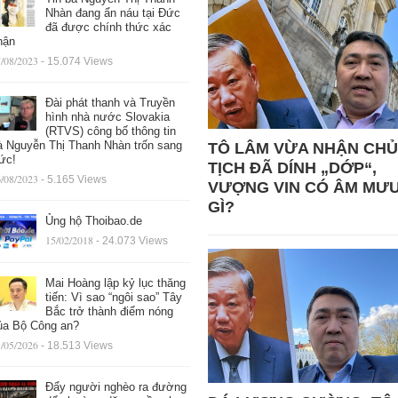
Nhàn đang ẩn náu tại Đức
đã được chính thức xác
hận
/08/2023
- 15.074 Views
Đài phát thanh và Truyền
hình nhà nước Slovakia
(RTVS) công bố thông tin
à Nguyễn Thị Thanh Nhàn trốn sang
TÔ LÂM VỪA NHẬN CHỦ
ức!
TỊCH ĐÃ DÍNH „DỚP“,
/08/2023
- 5.165 Views
VƯỢNG VIN CÓ ÂM MƯ
GÌ?
Ủng hộ Thoibao.de
15/02/2018
- 24.073 Views
Mai Hoàng lập kỷ lục thăng
tiến: Vì sao “ngôi sao” Tây
Bắc trở thành điểm nóng
ủa Bộ Công an?
/05/2026
- 18.513 Views
Đẩy người nghèo ra đường