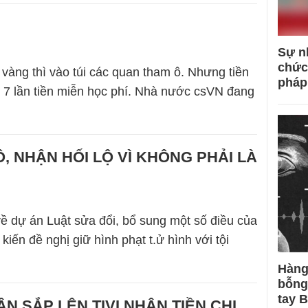
Sự n
chức
à vàng thì vào túi các quan tham ô. Nhưng tiền
pháp
 7 lần tiền miễn học phí. Nhà nước csVN đang
Ô, NHẬN HỐI LỘ VÌ KHÔNG PHẢI LÀ
về dự án Luật sửa đổi, bổ sung một số điều của
iến đề nghị giữ hình phạt t.ử hình với tội
Hàng
bỗng
tay 
ÂN SẮP LÊN TIVI NHẬN TIỀN CHI