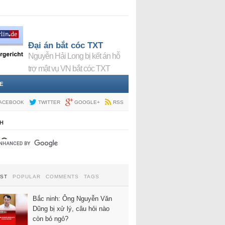
Đại án bắt cóc TXT
Nguyễn Hải Long bị kết án hỗ
trợ mật vụ VN bắt cóc TXT
E
ACEBOOK
TWITTER
GOOGLE+
RSS
H
EST
POPULAR
COMMENTS
TAGS
Bắc ninh: Ông Nguyễn Văn
Dũng bị xử lý, câu hỏi nào
còn bỏ ngỏ?