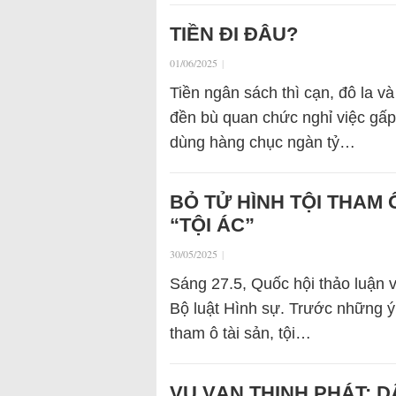
TIỀN ĐI ĐÂU?
01/06/2025
|
Tiền ngân sách thì cạn, đô la v
đền bù quan chức nghỉ việc gấp
dùng hàng chục ngàn tỷ…
BỎ TỬ HÌNH TỘI THAM 
“TỘI ÁC”
30/05/2025
|
Sáng 27.5, Quốc hội thảo luận 
Bộ luật Hình sự. Trước những ý k
tham ô tài sản, tội…
VỤ VẠN THỊNH PHÁT: D