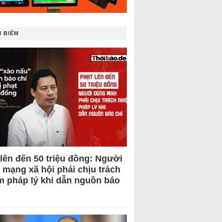
 BIẾM
 lên đến 50 triệu đồng: Người
 mạng xã hội phải chịu trách
m pháp lý khi dẫn nguồn báo