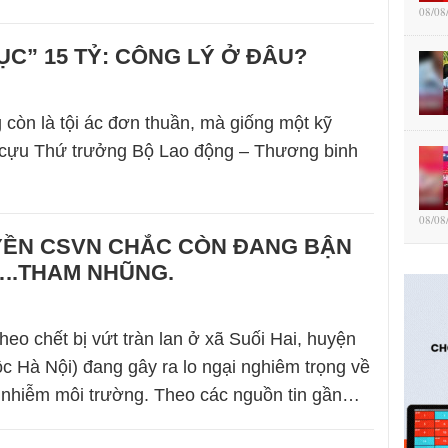
08/08
HỤC” 15 TỶ: CÔNG LÝ Ở ĐÂU?
g còn là tội ác đơn thuần, mà giống một kỹ
ụ cựu Thứ trưởng Bộ Lao động – Thương binh
08/08
YỀN CSVN CHẮC CÒN ĐANG BẬN
..THAM NHŨNG.
heo chết bị vứt tràn lan ở xã Suối Hai, huyện
ộc Hà Nội) đang gây ra lo ngại nghiêm trọng về
 nhiễm môi trường. Theo các nguồn tin gần…