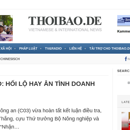
 đã được chính thức xác nhận
3 Jahren ago
XÃ HỘI
PHÁP LUẬT
TV&RADIO
LIÊN HỆ
TÀI TRỢ CHO THOIBAO.D
CHINESISCH
F
SEARC
D: HỐI LỘ HAY ÂN TÌNH DOANH
LAT
ng an (C03) vừa hoàn tất kết luận điều tra,
 Thắng, cựu Thứ trưởng Bộ Nông nghiệp và
ội “Nhận…