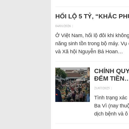
HỐI LỘ 5 TỶ, “KHẮC P
04/01/2026
|
Ở Việt Nam, hối lộ đôi khi khôn
năng sinh tồn trong bộ máy. V
và Xã hội Nguyễn Bá Hoan…
CHÍNH QU
ĐẾM TIỀN…
21/07/2025
|
Tình trạng xác 
Ba Vì (nay thu
dịch bệnh và ô