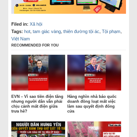
Filed in:
Xã hội
Tags:
hot
,
tam giác vàng
,
thiên đường tội ác
,
Tội phạm
,
Việt Nam
RECOMMENDED FOR YOU
EVN – Vì sao tiền điện tăng
Hàng nghìn nhà báo quốc
nhưng người dân vẫn phải
doanh đồng loạt mất việc
chịu cảnh mất điện giữa
làm sau quyết định đóng
trưa hè?
cửa