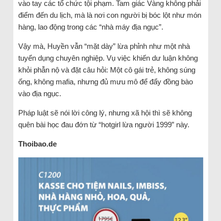
vào tay các tổ chức tội phạm. Tam giác Vàng không phải
điểm đến du lịch, mà là nơi con người bị bóc lột như món
hàng, lao động trong các “nhà máy địa ngục”.
Vậy mà, Huyền vẫn “mặt dày” lừa phỉnh như một nhà
tuyển dụng chuyên nghiệp. Vụ việc khiến dư luận không
khỏi phẫn nộ và đặt câu hỏi: Một cô gái trẻ, không súng
ống, không mafia, nhưng đủ mưu mô để đẩy đồng bào
vào địa ngục.
Pháp luật sẽ nói lời công lý, nhưng xã hội thì sẽ không
quên bài học đau đớn từ “hotgirl lừa người 1999” này.
Thoibao.de