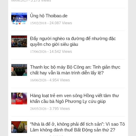
06/08/2023
- 5.173 Views
Ủng hộ Thoibao.de
15/02/2018
- 24.087 Views
Đẩy người nghèo ra đường để nhường đặc
quyền cho giới siêu giàu
17/06/2026
- 14.542 Views
Thanh lọc bộ máy Bộ Công an: Tinh giản thực
chất hay vẫn là màn trình diễn lấy lệ?
16/06/2026
- 4.954 Views
Hàng loạt trẻ em ven sông Hồng viết tâm thư
khẩn cầu bà Ngô Phương Ly cứu giúp
28/05/2026
- 3.795 Views
“Nhà là để ở, không phải để tích sản”: Vì sao Tô
Lâm không đánh thuế Bất Động sản thứ 2?