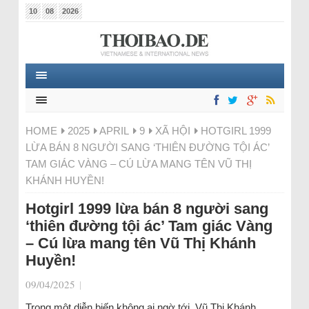
10
08
2026
HOME
2025
APRIL
9
XÃ HỘI
HOTGIRL 1999
LỪA BÁN 8 NGƯỜI SANG ‘THIÊN ĐƯỜNG TỘI ÁC’
TAM GIÁC VÀNG – CÚ LỪA MANG TÊN VŨ THỊ
KHÁNH HUYỀN!
Hotgirl 1999 lừa bán 8 người sang
‘thiên đường tội ác’ Tam giác Vàng
– Cú lừa mang tên Vũ Thị Khánh
Huyền!
09/04/2025
|
Trong một diễn biến không ai ngờ tới, Vũ Thị Khánh