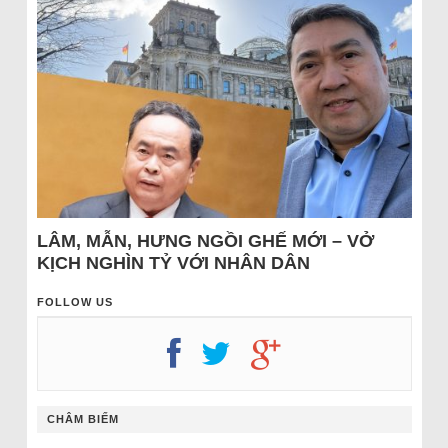
LÂM, MẪN, HƯNG NGỒI GHẾ MỚI – VỞ
KỊCH NGHÌN TỶ VỚI NHÂN DÂN
FOLLOW US
CHÂM BIẾM