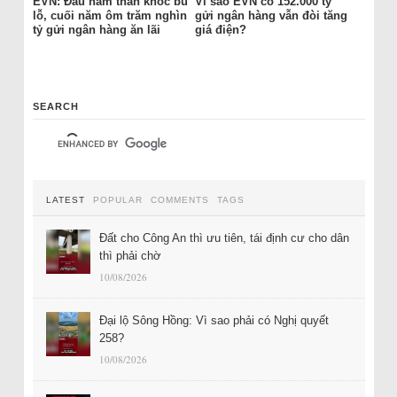
EVN: Đầu năm than khóc bù
Vì sao EVN có 152.000 tỷ
lỗ, cuối năm ôm trăm nghìn
gửi ngân hàng vẫn đòi tăng
tỷ gửi ngân hàng ăn lãi
giá điện?
SEARCH
LATEST
POPULAR
COMMENTS
TAGS
Đất cho Công An thì ưu tiên, tái định cư cho dân
thì phải chờ
10/08/2026
Đại lộ Sông Hồng: Vì sao phải có Nghị quyết
258?
10/08/2026