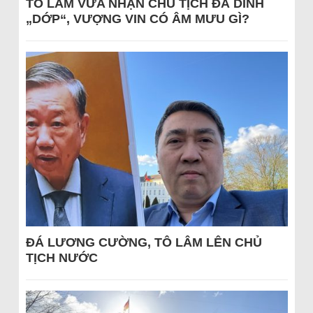
TÔ LÂM VỪA NHẬN CHỦ TỊCH ĐÃ DÍNH
„DỚP“, VƯỢNG VIN CÓ ÂM MƯU GÌ?
ĐÁ LƯƠNG CƯỜNG, TÔ LÂM LÊN CHỦ
TỊCH NƯỚC