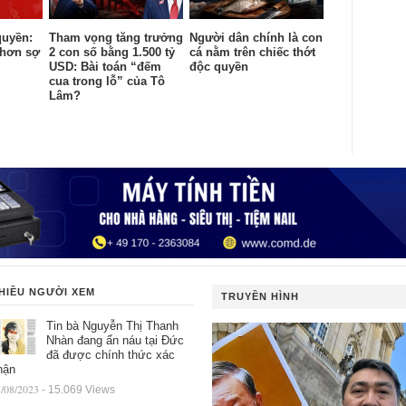
quyền:
Tham vọng tăng trưởng
Người dân chính là con
 hơn sợ
2 con số bằng 1.500 tỷ
cá nằm trên chiếc thớt
USD: Bài toán “đếm
độc quyền
cua trong lỗ” của Tô
Lâm?
HIỀU NGƯỜI XEM
TRUYỀN HÌNH
Tin bà Nguyễn Thị Thanh
Nhàn đang ẩn náu tại Đức
đã được chính thức xác
hận
/08/2023
- 15.069 Views