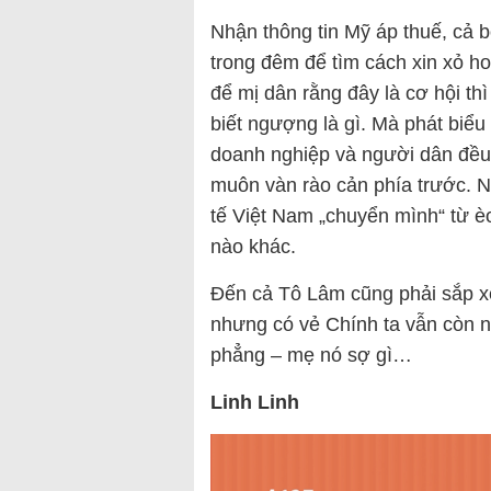
Nhận thông tin Mỹ áp thuế, cả 
trong đêm để tìm cách xin xỏ h
để mị dân rằng đây là cơ hội th
biết ngượng là gì. Mà phát biểu
doanh nghiệp và người dân đều 
muôn vàn rào cản phía trước. N
tế Việt Nam „chuyển mình“ từ èo
nào khác.
Đến cả Tô Lâm cũng phải sắp xế
nhưng có vẻ Chính ta vẫn còn n
phẳng – mẹ nó sợ gì…
Linh Linh