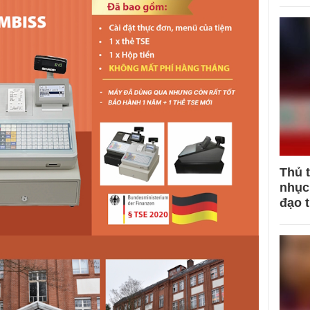
Thủ 
nhục 
đạo 