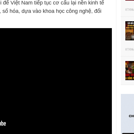
 để Việt Nam tiếp tục cơ cấu lại nền kinh tế
07/08
 số hóa, dựa vào khoa học công nghệ, đổi
07/08