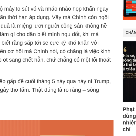
bộ máy lo sút vó và nháo nhào họp khẩn ngay
oãn thời hạn áp dụng. Vậy mà Chính còn ngồi
ì quả là miệng lưỡi người cộng sản không hề
CHÂM
 làm gì cho dân biết mình ngu dốt, khi mà
biết rằng sắp tới sẽ cực kỳ khó khăn với
ên cơ hội mà Chính nói, có chăng là việc kinh
 ot sang chết hẳn, chứ chẳng có một lối thoát
p gấp để cuối tháng 5 này qua này nì Trump,
gây thơ lắm. Thật đúng là rõ ràng – sòng
Phạt
dùng
nhiệ
chí