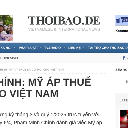
 đã được chính thức xác nhận
3 Jahren ago
XÃ HỘI
PHÁP LUẬT
TV&RADIO
LIÊN HỆ
TÀI TRỢ CHO THOIBAO.D
CHINESISCH
F
HÍNH: MỸ ÁP THUẾ LÀ CƠ HỘI CHO VIỆT NAM
SEARC
ÍNH: MỸ ÁP THUẾ
HO VIỆT NAM
LAT
ng kỳ tháng 3 và quý 1/2025 trực tuyến với
y 6/4, Phạm Minh Chính đánh giá việc Mỹ áp