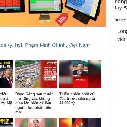
bỗng
tay 
NEUES
Lon
viên
oaKỳ
,
hot
,
Phạm Minh Chính
,
Việt Nam
triệu
Đảng Cộng sản muốn
Thiên nhiên phải cúi
 dự án
mở rộng các không
đầu trước siêu dự án
 tại Mỹ
gian lấn biển để làm
44.000 tỷ
nguồn lực phát triển
mới