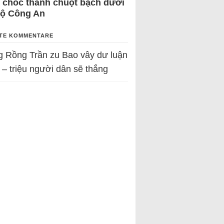
 chốc thành chuột bạch dưới
Bộ Công An
TE KOMMENTARE
g Rồng Trần
zu
Bao vây dư luận
 – triệu người dân sẽ thắng