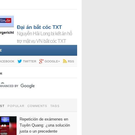
Đại án bắt cóc TXT
Nguyễn Hải Long bị kết án hỗ
trợ mật vụ VN bắt cóc TXT
E
ACEBOOK
TWITTER
GOOGLE+
RSS
H
EST
POPULAR
COMMENTS
TAGS
Repetición de exámenes en
Tuyên Quang: ¿una solución
justa o un precedente