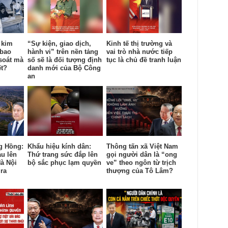
 kim
“Sự kiện, giao dịch,
Kinh tế thị trường và
 bao
hành vi” trên nền tảng
vai trò nhà nước tiếp
soát mà
số sẽ là đối tượng định
tục là chủ đề tranh luận
ết?
danh mới của Bộ Công
an
g Hồng:
Khẩu hiệu kính dân:
Thông tấn xã Việt Nam
àu lên
Thứ trang sức đắp lên
gọi người dân là “ong
à Nội
bộ sắc phục lạm quyền
ve” theo ngôn từ trịch
ra
thượng của Tô Lâm?