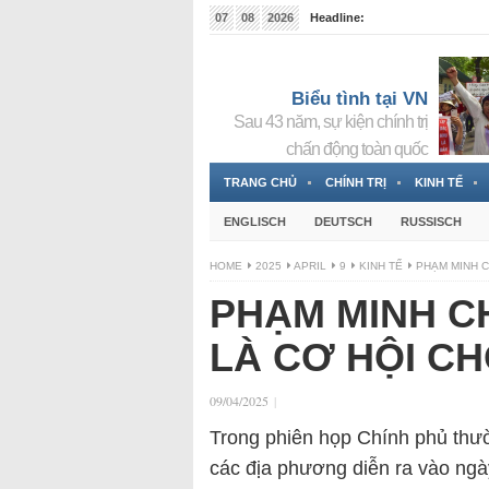
07
08
2026
Headline:
Tin bà Nguyễn Thị Thanh Nhàn đang ẩn náu tại Đức
Biểu tình tại VN
Sau 43 năm, sự kiện chính trị
chấn động toàn quốc
TRANG CHỦ
CHÍNH TRỊ
KINH TẾ
ENGLISCH
DEUTSCH
RUSSISCH
HOME
2025
APRIL
9
KINH TẾ
PHẠM MINH C
PHẠM MINH CH
LÀ CƠ HỘI C
09/04/2025
|
Trong phiên họp Chính phủ thườ
các địa phương diễn ra vào ngà