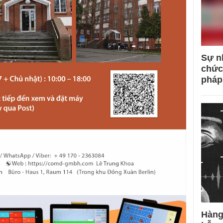
Sự n
chức
pháp
Hàng