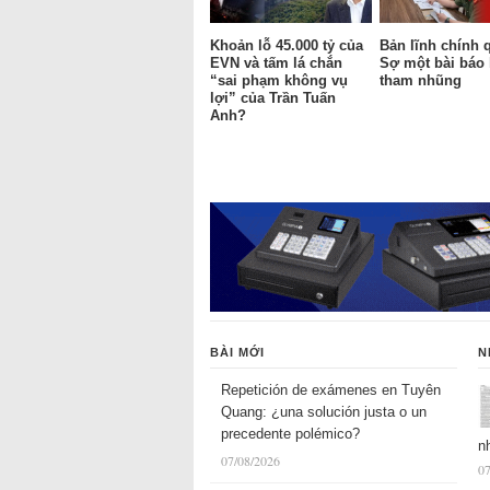
Khoản lỗ 45.000 tỷ của
Bản lĩnh chính 
EVN và tấm lá chắn
Sợ một bài báo
“sai phạm không vụ
tham nhũng
lợi” của Trần Tuấn
Anh?
BÀI MỚI
N
Repetición de exámenes en Tuyên
Quang: ¿una solución justa o un
precedente polémico?
n
07/08/2026
07