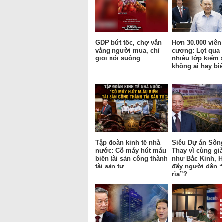
GDP bứt tốc, chợ vẫn
Hơn 30.000 viên
vắng người mua, chỉ
cương: Lọt qua
giỏi nói suông
nhiêu lớp kiểm 
không ai hay bi
Tập đoàn kinh tế nhà
Siêu Dự án Sôn
nước: Cỗ máy hút máu
Thay vì cùng gi
biến tài sản công thành
như Bắc Kinh, H
tài sản tư
đẩy người dân “
rìa”?