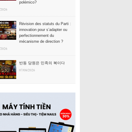
polémico?
/2026
Révision des statuts du Parti :
innovation pour s’adapter ou
perfectionnement du
mécanisme de direction ?
/2026
반동 당원은 민족의 복이다
07/08/2026