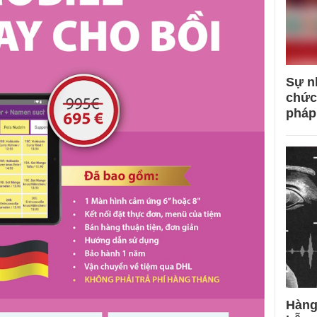
Sự n
chức
pháp
Hàng