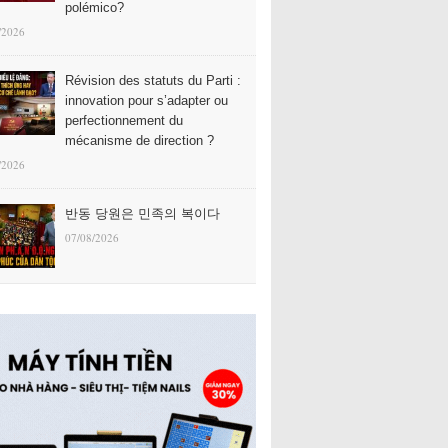
polémico?
/2026
Révision des statuts du Parti :
innovation pour s’adapter ou
perfectionnement du
mécanisme de direction ?
/2026
반동 당원은 민족의 복이다
07/08/2026