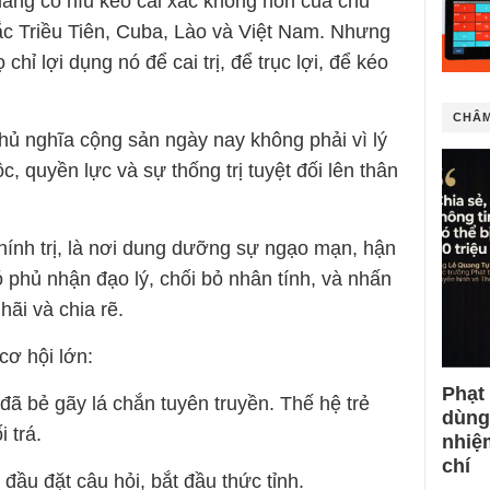
đang cố níu kéo cái xác không hồn của chủ
c Triều Tiên, Cuba, Lào và Việt Nam. Nhưng
hỉ lợi dụng nó để cai trị, để trục lợi, để kéo
CHÂM
ủ nghĩa cộng sản ngày nay không phải vì lý
, quyền lực và sự thống trị tuyệt đối lên thân
hính trị, là nơi dung dưỡng sự ngạo mạn, hận
Nó phủ nhận đạo lý, chối bỏ nhân tính, và nhấn
hãi và chia rẽ.
ơ hội lớn:
Phạt
 đã bẻ gãy lá chắn tuyên truyền. Thế hệ trẻ
dùng
 trá.
nhiệ
chí
đầu đặt câu hỏi, bắt đầu thức tỉnh.