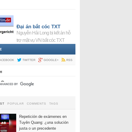
Đại án bắt cóc TXT
Nguyễn Hải Long bị kết án hỗ
trợ mật vụ VN bắt cóc TXT
E
ACEBOOK
TWITTER
GOOGLE+
RSS
H
EST
POPULAR
COMMENTS
TAGS
Repetición de exámenes en
Tuyên Quang: ¿una solución
justa o un precedente