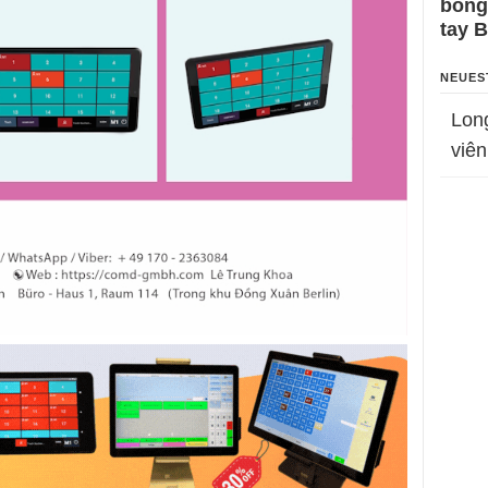
bỗng
tay 
NEUES
Lon
viên