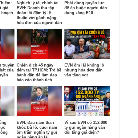
Thiêm:
Nghịch lý tài chính tại
Phải dùng quyền lực
t giá
EVN: Doanh thu tập
để ép buộc người dân
y hoạch
đoàn lãi đậm tỷ lệ
dùng xăng E10
thuận với gánh nặng
hóa đơn của người dân
n truyền
Chiến dịch 45 ngày
EVN ôm lãi khổng lồ
hất của
đêm tại TP.HCM: Trò hề
nhưng hóa đơn dân
uyền
hành dân để làm đẹp
vẫn tăng vọt
báo cáo thành tích
óng
EVN: Đầu năm than
Vì sao EVN có 152.000
lực
khóc bù lỗ, cuối năm
tỷ gửi ngân hàng vẫn
lòng
ôm trăm nghìn tỷ gửi
đòi tăng giá điện?
ngân hàng ăn lãi