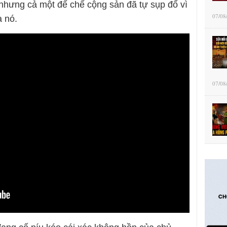
nhưng cả một đế chế cộng sản đã tự sụp đổ vì
07/08
a nó.
07/08