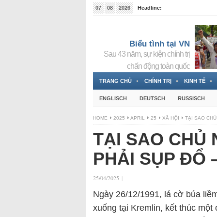
07
08
2026
Headline:
Tin bà Nguyễn Thị Thanh Nhàn đang ẩn náu tại Đức
Biểu tình tại VN
Sau 43 năm, sự kiện chính trị
chấn động toàn quốc
TRANG CHỦ
CHÍNH TRỊ
KINH TẾ
ENGLISCH
DEUTSCH
RUSSISCH
HOME
2025
APRIL
25
XÃ HỘI
TẠI SAO CHỦ
TẠI SAO CHỦ
PHẢI SỤP ĐỔ 
25/04/2025
|
Ngày 26/12/1991, lá cờ búa liề
xuống tại Kremlin, kết thúc một