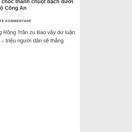
 chốc thành chuột bạch dưới
Bộ Công An
TE KOMMENTARE
g Rồng Trần
zu
Bao vây dư luận
 – triệu người dân sẽ thắng