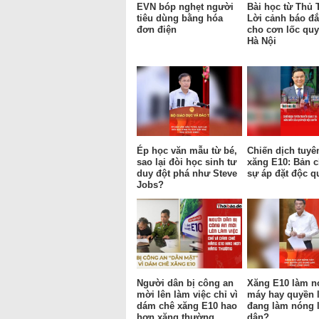
EVN bóp nghẹt người
Bài học từ Thủ 
tiêu dùng bằng hóa
Lời cảnh báo đắ
đơn điện
cho cơn lốc qu
Hà Nội
Ép học văn mẫu từ bé,
Chiến dịch tuyê
sao lại đòi học sinh tư
xăng E10: Bản c
duy đột phá như Steve
sự áp đặt độc q
Jobs?
Người dân bị công an
Xăng E10 làm n
mời lên làm việc chỉ vì
máy hay quyền 
dám chê xăng E10 hao
đang làm nóng 
hơn xăng thường
dân?