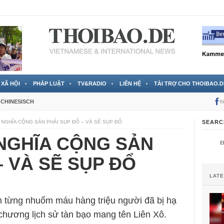
 đã được chính thức xác nhận
3 Jahren ago
XÃ HỘI
PHÁP LUẬT
TV&RADIO
LIÊN HỆ
TÀI TRỢ CHO THOIBAO.D
CHINESISCH
F
 NGHĨA CỘNG SẢN PHẢI SỤP ĐỔ – VÀ SẼ SỤP ĐỔ
SEARC
 NGHĨA CỘNG SẢN
– VÀ SẼ SỤP ĐỔ
LAT
m từng nhuốm máu hàng triệu người đã bị hạ
 chương lịch sử tàn bạo mang tên Liên Xô.