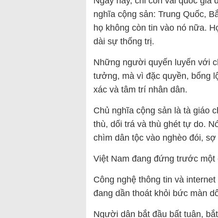
Ngày nay, chỉ còn vài quốc gia 
nghĩa cộng sản: Trung Quốc, Bắ
họ không còn tin vào nó nữa. Họ c
dài sự thống trị.
Những người quyến luyến với ch
tưởng, mà vì đặc quyền, bổng lộc
xác và tâm trí nhân dân.
Chủ nghĩa cộng sản là tà giáo c
thù, dối trá và thù ghét tự do. 
chìm dân tộc vào nghèo đói, sợ 
Việt Nam đang đứng trước một c
Công nghệ thông tin và internet
đang dần thoát khỏi bức màn dối
Người dân bắt đầu bất tuân, bắt 