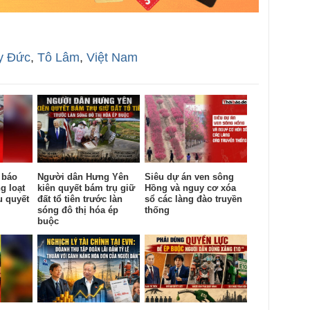
y Đức
,
Tô Lâm
,
Việt Nam
 báo
Người dân Hưng Yên
Siêu dự án ven sông
g loạt
kiên quyết bám trụ giữ
Hồng và nguy cơ xóa
u quyết
đất tổ tiên trước làn
sổ các làng đào truyền
sóng đô thị hóa ép
thống
buộc