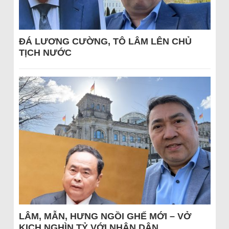
ĐÁ LƯƠNG CƯỜNG, TÔ LÂM LÊN CHỦ
TỊCH NƯỚC
LÂM, MẪN, HƯNG NGỒI GHẾ MỚI – VỞ
KỊCH NGHÌN TỶ VỚI NHÂN DÂN