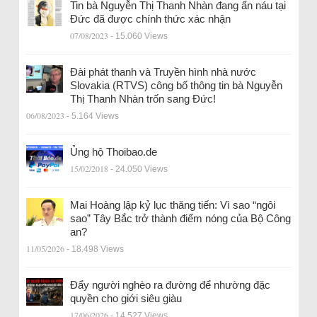
Tin bà Nguyễn Thị Thanh Nhàn đang ẩn náu tại
Đức đã được chính thức xác nhận
07/08/2023
- 15.060 Views
Đài phát thanh và Truyền hình nhà nước
Slovakia (RTVS) công bố thông tin bà Nguyễn
Thị Thanh Nhàn trốn sang Đức!
06/08/2023
- 5.164 Views
Ủng hộ Thoibao.de
15/02/2018
- 24.050 Views
Mai Hoàng lập kỷ lục thăng tiến: Vì sao “ngôi
sao” Tây Bắc trở thành điểm nóng của Bộ Công
an?
11/05/2026
- 18.498 Views
Đẩy người nghèo ra đường để nhường đặc
quyền cho giới siêu giàu
17/06/2026
- 14.527 Views