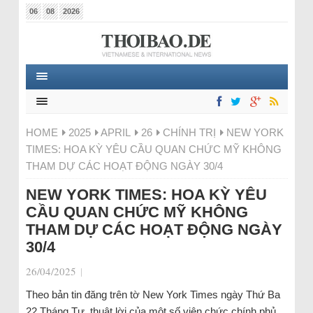
06
08
2026
HOME
2025
APRIL
26
CHÍNH TRỊ
NEW YORK
TIMES: HOA KỲ YÊU CẦU QUAN CHỨC MỸ KHÔNG
THAM DỰ CÁC HOẠT ĐỘNG NGÀY 30/4
NEW YORK TIMES: HOA KỲ YÊU
CẦU QUAN CHỨC MỸ KHÔNG
THAM DỰ CÁC HOẠT ĐỘNG NGÀY
30/4
26/04/2025
|
Theo bản tin đăng trên tờ New York Times ngày Thứ Ba
22 Tháng Tư, thuật lời của một số viên chức chính phủ