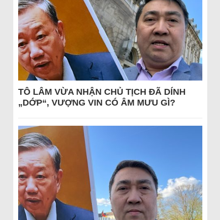
TÔ LÂM VỪA NHẬN CHỦ TỊCH ĐÃ DÍNH
„DỚP“, VƯỢNG VIN CÓ ÂM MƯU GÌ?