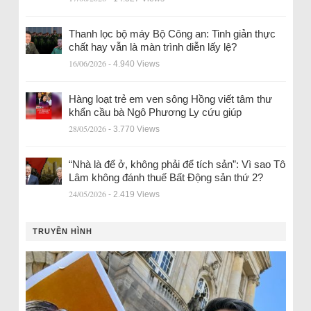
Thanh lọc bộ máy Bộ Công an: Tinh giản thực
chất hay vẫn là màn trình diễn lấy lệ?
16/06/2026
- 4.940 Views
Hàng loạt trẻ em ven sông Hồng viết tâm thư
khẩn cầu bà Ngô Phương Ly cứu giúp
28/05/2026
- 3.770 Views
“Nhà là để ở, không phải để tích sản”: Vì sao Tô
Lâm không đánh thuế Bất Động sản thứ 2?
24/05/2026
- 2.419 Views
TRUYỀN HÌNH