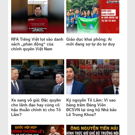
RFA Tiếng Việt lọt vào danh
Giáo dục khai phóng: Ai
sách „phản động“ của
mới đang sợ tự do tư duy
chính quyền Việt Nam
Xe sang vô giá: Đặc quyền
Kỷ nguyên Tô Lâm: Vì sao
cho lãnh đạo hay củng cố
hàng trăm Đảng Viên
hậu thuẫn chính trị cho Tô
ĐCSVN lại ủng hộ Nhà báo
Lâm?
Lê Trung Khoa?