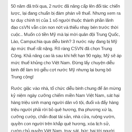
50 năm đã trôi qua, 2 nước đã nâng cấp lên đối tác chiến
lược, lại đang chuẩn bị đàm phán về thuế. Nhưng xem ra
tư duy chính trị của 1 số người thuộc thành phần lãnh
đạo csVN vẫn còn non nớt và thiếu nhạy bén trước thời
cuộc.. Muốn có tiền Mỹ mà lại mời quân đội Trung Quốc,
Lào, Campuchia qua diễu binh? 3 nước này đang bị Mỹ
áp mức thuế rất nặng. Rõ ràng CSVN đã chọn Trung
Cộng. Khả năng cao là sau khi hết hạn 90 ngày, Mỹ sẽ áp
mức thuế khủng cho Việt Nam. Đừng lấy chuyện diễu
binh để làm trò giễu cợt nước Mỹ nhưng lại bưng bô
Trung cộng!
Rước giặc vào nhà, tổ chức diễu binh chung để ăn mừng
kỷ niệm ngày cưỡng chiếm miền Nam Việt Nam, sát hại
hàng triệu sinh mạng người dân vô tội, đuổi và đẩy hàng
triệu người phải rời bỏ quê hương, tha phương xứ lạ,
cưỡng cướp, chấn đoạt tài sản, nhà cửa, ruộng vườn,
quyền con người trên khắp quê hương, xóa lịch sử,
cướp chủ quyền Việt Nam, truy sát, bức hại tới người