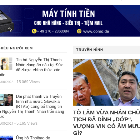
HIỀU NGƯỜI XEM
TRUYỀN HÌNH
Tin bà Nguyễn Thị Thanh
Nhàn đang ẩn náu tại Đức
đã được chính thức xác
hận
/08/2023
- 15.069 Views
Đài phát thanh và Truyền
hình nhà nước Slovakia
(RTVS) công bố thông tin
à Nguyễn Thị Thanh Nhàn trốn sang
TÔ LÂM VỪA NHẬN CHỦ
ức!
TỊCH ĐÃ DÍNH „DỚP“,
/08/2023
- 5.165 Views
VƯỢNG VIN CÓ ÂM MƯ
GÌ?
Ủng hộ Thoibao.de