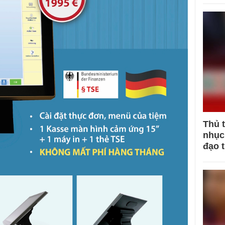
Thủ 
nhục 
đạo 