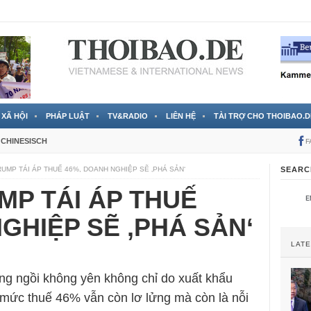
 đã được chính thức xác nhận
3 Jahren ago
XÃ HỘI
PHÁP LUẬT
TV&RADIO
LIÊN HỆ
TÀI TRỢ CHO THOIBAO.D
CHINESISCH
F
UMP TÁI ÁP THUẾ 46%, DOANH NGHIỆP SẼ ‚PHÁ SẢN‘
SEARC
MP TÁI ÁP THUẾ
GHIỆP SẼ ‚PHÁ SẢN‘
LAT
ng ngồi không yên không chỉ do xuất khẩu
 mức thuế 46% vẫn còn lơ lửng mà còn là nỗi