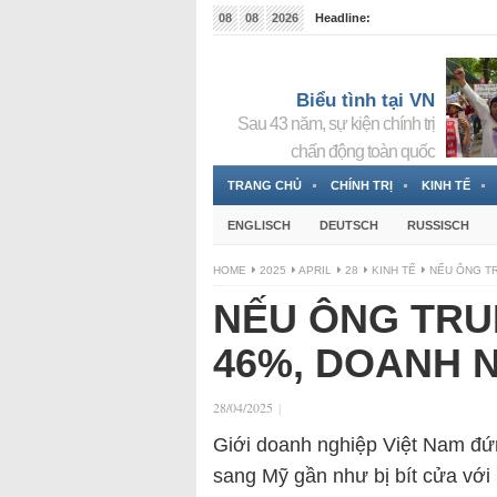
08
08
2026
Headline:
Tin bà Nguyễn Thị Thanh Nhàn đang ẩn náu tại Đức
Biểu tình tại VN
Sau 43 năm, sự kiện chính trị
chấn động toàn quốc
TRANG CHỦ
CHÍNH TRỊ
KINH TẾ
ENGLISCH
DEUTSCH
RUSSISCH
HOME
2025
APRIL
28
KINH TẾ
NẾU ÔNG TR
NẾU ÔNG TRU
46%, DOANH N
28/04/2025
|
Giới doanh nghiệp Việt Nam đứ
sang Mỹ gần như bị bít cửa với