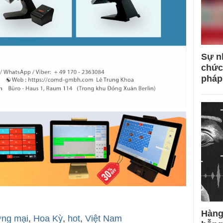
Sự n
chức
pháp
Hàng
ơng mại
,
Hoa Kỳ
,
hot
,
Việt Nam