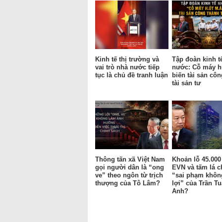
Kinh tế thị trường và
Tập đoàn kinh t
vai trò nhà nước tiếp
nước: Cỗ máy h
tục là chủ đề tranh luận
biến tài sản cô
tài sản tư
Thông tấn xã Việt Nam
Khoản lỗ 45.000
gọi người dân là “ong
EVN và tấm lá c
ve” theo ngôn từ trịch
“sai phạm khôn
thượng của Tô Lâm?
lợi” của Trần T
Anh?