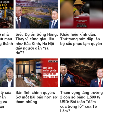
ế nhà
Siêu Dự án Sông Hồng:
Khẩu hiệu kính dân:
út máu
Thay vì cùng giàu lên
Thứ trang sức đắp lên
ng thành
như Bắc Kinh, Hà Nội
bộ sắc phục lạm quyền
đẩy người dân “ra
rìa”?
 tỷ của
Bản lĩnh chính quyền:
Tham vọng tăng trưởng
hắn
Sợ một bài báo hơn sợ
2 con số bằng 1.500 tỷ
g vụ
tham nhũng
USD: Bài toán “đếm
uấn
cua trong lỗ” của Tô
Lâm?