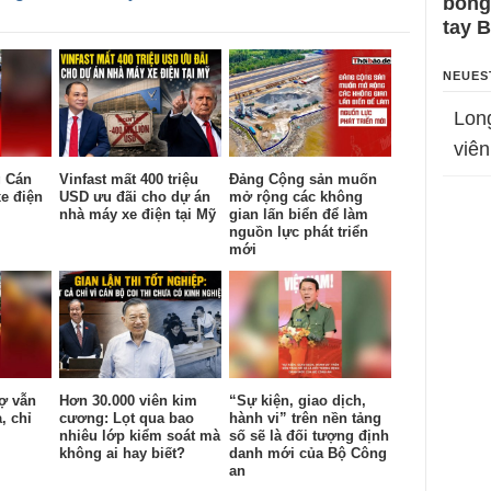
bỗng
tay 
NEUES
Lon
viên
g Cán
Vinfast mất 400 triệu
Đảng Cộng sản muốn
e điện
USD ưu đãi cho dự án
mở rộng các không
nhà máy xe điện tại Mỹ
gian lấn biển để làm
nguồn lực phát triển
mới
ợ vẫn
Hơn 30.000 viên kim
“Sự kiện, giao dịch,
, chỉ
cương: Lọt qua bao
hành vi” trên nền tảng
nhiêu lớp kiểm soát mà
số sẽ là đối tượng định
không ai hay biết?
danh mới của Bộ Công
an