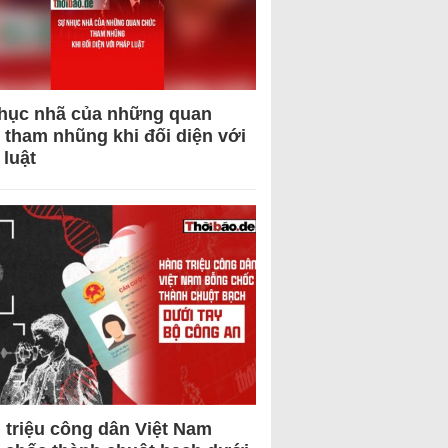
hục nhã của những quan
 tham nhũng khi đối diện với
 luật
 triệu công dân Việt Nam