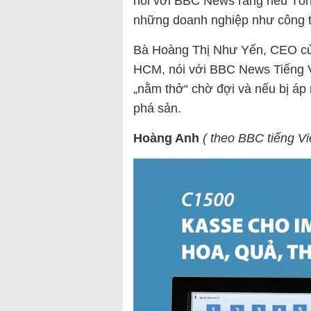
nói với BBC News rằng nếu Tổn
những doanh nghiệp như công ty
Bà Hoàng Thị Như Yến, CEO của 
HCM, nói với BBC News Tiếng Vi
„nằm thở“ chờ đợi và nếu bị áp
phá sản.
Hoàng Anh
( theo BBC tiếng Vi