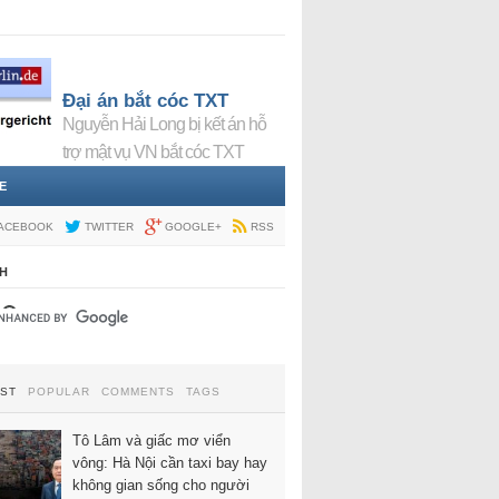
Đại án bắt cóc TXT
Nguyễn Hải Long bị kết án hỗ
trợ mật vụ VN bắt cóc TXT
E
ACEBOOK
TWITTER
GOOGLE+
RSS
H
EST
POPULAR
COMMENTS
TAGS
Tô Lâm và giấc mơ viển
vông: Hà Nội cần taxi bay hay
không gian sống cho người