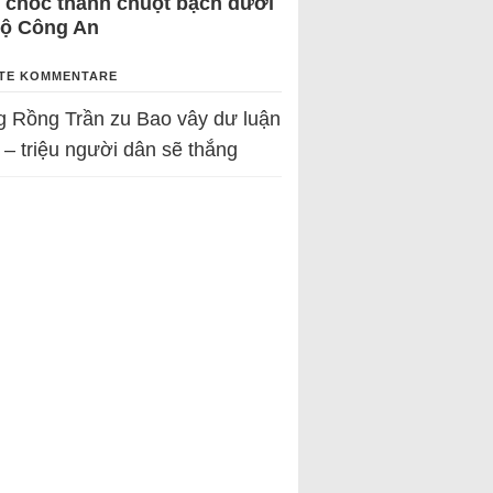
 chốc thành chuột bạch dưới
Bộ Công An
TE KOMMENTARE
g Rồng Trần
zu
Bao vây dư luận
 – triệu người dân sẽ thắng