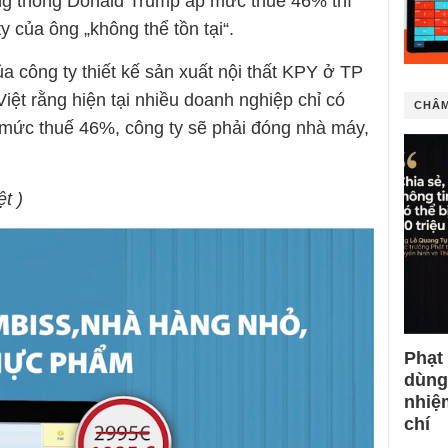
g thống Donald Trump áp mức thuế 46% thì
 của ông „không thể tồn tại“.
công ty thiết kế sản xuất nội thất KPY ở TP
ệt rằng hiện tại nhiều doanh nghiệp chỉ có
CHÂM
 mức thuế 46%, công ty sẽ phải đóng nhà máy,
ệt )
Phạt
dùng
nhiệ
chí