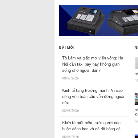
BÀI MỚI
N
Tô Lâm và giấc mơ viển vông: Hà
Nội cần taxi bay hay không gian
sống cho người dân?
n
08/08/2026
07
Kinh tế tăng trưởng mạnh: Vì sao
dòng vốn toàn cầu vẫn đứng ngoài
cửa
b
08/08/2026
Đ
06
Khởi tố một hiệu trưởng với cáo
buộc đánh bạc và cá độ bóng đá
08/08/2026