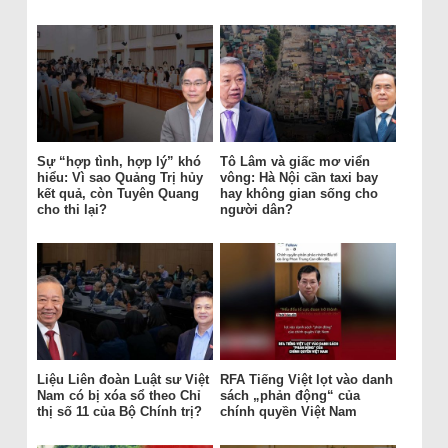
Sự “hợp tình, hợp lý” khó
Tô Lâm và giấc mơ viển
hiểu: Vì sao Quảng Trị hủy
vông: Hà Nội cần taxi bay
kết quả, còn Tuyên Quang
hay không gian sống cho
cho thi lại?
người dân?
Liệu Liên đoàn Luật sư Việt
RFA Tiếng Việt lọt vào danh
Nam có bị xóa sổ theo Chỉ
sách „phản động“ của
thị số 11 của Bộ Chính trị?
chính quyền Việt Nam