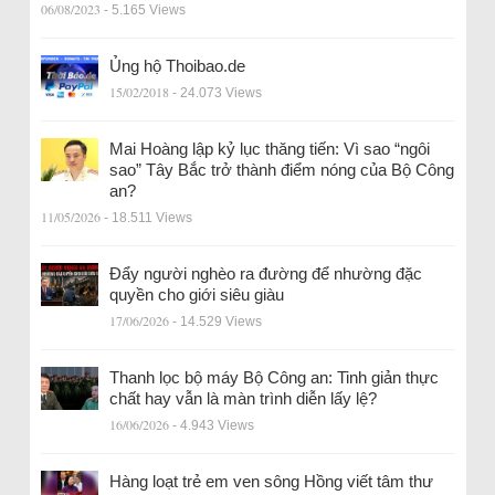
06/08/2023
- 5.165 Views
Ủng hộ Thoibao.de
15/02/2018
- 24.073 Views
Mai Hoàng lập kỷ lục thăng tiến: Vì sao “ngôi
sao” Tây Bắc trở thành điểm nóng của Bộ Công
an?
11/05/2026
- 18.511 Views
Đẩy người nghèo ra đường để nhường đặc
quyền cho giới siêu giàu
17/06/2026
- 14.529 Views
Thanh lọc bộ máy Bộ Công an: Tinh giản thực
chất hay vẫn là màn trình diễn lấy lệ?
16/06/2026
- 4.943 Views
Hàng loạt trẻ em ven sông Hồng viết tâm thư