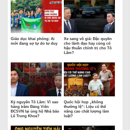
Giáo dục khai phóng: Ai
Xe sang vô giá: Đặc quyền
mới đang sợ tự do tư duy
cho lãnh đạo hay củng cố
hậu thuẫn chính trị cho Tô
Lâm?
Kỷ nguyên Tô Lâm: Vì sao
Quốc hội họp „không
hàng trăm Đảng Viên
thường lệ“: Liệu có thể
ĐCSVN lại ủng hộ Nhà báo
nâng cao chất lượng làm
Lê Trung Khoa?
luật?