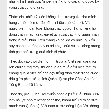
những hình ảnh quá “nhòe nhẹt” không đáp ứng được kỳ
vọng của công chúng.
Thậm chí, nhiều ý kiến khẳng định, tưởng tivi nhà mình
hỏng vì nó mờ mờ, đen đen, nhiều chỗ xám xịt. Và,
người xem hoàn toàn không thấy được những tiếng hô
đồng thanh hào hùng, quyết tâm của các khối quân nhân
trong lễ diễu binh. Trên mạng xã hội đã có nhiều ý kiến
suy đoán cho rằng đây là dấu hiệu của sự bất đồng mang
tính phe phái trong quá trình tổ chức.
Theo đó, vào thời điểm chính trường Việt nam đang rối
ren chưa từng thấy, thì việc tổ chức lễ diễu binh rầm rộ
chẳng qua là việc để che đậy tiếng “dao thớt” trong cuộc
đấu giữa phe tướng lĩnh Quân đội và phe Công An của
Tổng Bí thư Tô Lâm.
Theo đó, phe Quân Đội muốn nhân dịp Lễ Diễu binh 30/4
làm nỗ lực phô trương thanh thế, nhằm biểu dương sức
mạnh của Quân đội Việt nam trước công luận. Với thông