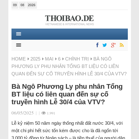
09
08
2026
HOME
2025
MAI
6
CHÍNH TRỊ
BÀ NGÔ
PHƯƠNG LY PHU NHÂN TỔNG BT LIỆU CÓ LIÊN
QUAN ĐẾN SỰ CỐ TRUYỀN HÌNH LỄ 30/4 CỦA VTV?
Bà Ngô Phương Ly phu nhân Tổng
BT liệu có liên quan đến sự cố
truyền hình Lễ 30/4 của VTV?
06/05/2025
|
|
1.991
Lễ kỷ niệm 50 năm ngày thống nhất đất nước 30/4, với
một chi phí hết sức tốn kém được cho là đã ngốn tới
3.000 tỷ đồng từ Ngân sách – là tiền thuế của người dân.