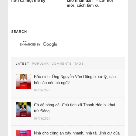
hơn cả một thế kỷ
khổ nhân dân” – Lời nói
mới, cách làm cũ
SEARCH
LATEST
POPULAR
COMMENTS
TAGS
Bắc ninh: Ông Nguyễn Văn Dũng bị xử lý, câu
hỏi nào còn bỏ ngỏ?
08/08/2026
Cá độ bóng đá: Chủ tịch xã Thanh Hóa bị khai
trừ Đảng
08/08/2026
Nhà cho công an xây nhanh, nhà tái định cư của