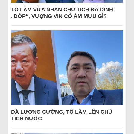
TÔ LÂM VỪA NHẬN CHỦ TỊCH ĐÃ DÍNH
„DỚP“, VƯỢNG VIN CÓ ÂM MƯU GÌ?
ĐÁ LƯƠNG CƯỜNG, TÔ LÂM LÊN CHỦ
TỊCH NƯỚC