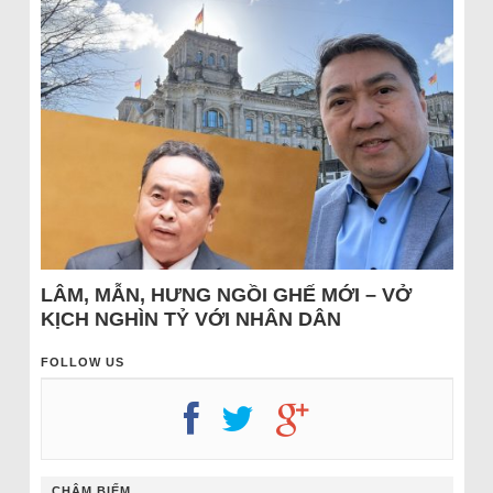
LÂM, MẪN, HƯNG NGỒI GHẾ MỚI – VỞ
KỊCH NGHÌN TỶ VỚI NHÂN DÂN
FOLLOW US
CHÂM BIẾM