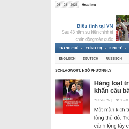
06
08
2026
Headline:
Tin bà Nguyễn Thị Thanh Nhàn đang ẩn náu tại Đức
Biểu tình tại VN
Sau 43 năm, sự kiện chính trị
chấn động toàn quốc
TRANG CHỦ
CHÍNH TRỊ
KINH TẾ
ENGLISCH
DEUTSCH
RUSSISCH
SCHLAGWORT:
NGÔ PHƯƠNG LY
Hàng loạt t
khẩn cầu b
28/05/2026
|
|
3.768
Một màn kịch t
lòng thủ đô. T
cảnh lộng lẫy 