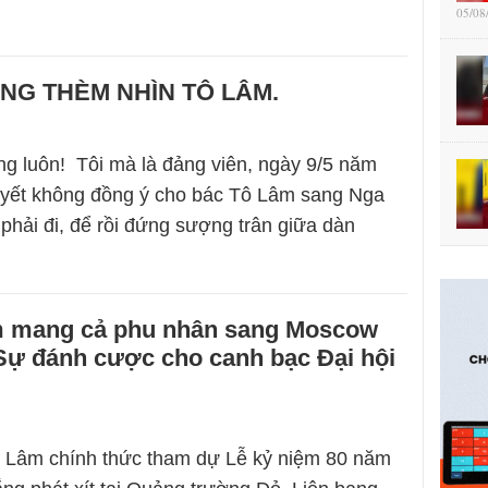
05/08
NG THÈM NHÌN TÔ LÂM.
ng luôn! Tôi mà là đảng viên, ngày 9/5 năm
quyết không đồng ý cho bác Tô Lâm sang Nga
phải đi, để rồi đứng sượng trân giữa dàn
 mang cả phu nhân sang Moscow
Sự đánh cược cho canh bạc Đại hội
ô Lâm chính thức tham dự Lễ kỷ niệm 80 năm