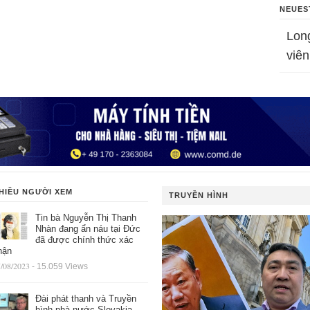
NEUES
Lon
viên
HIỀU NGƯỜI XEM
TRUYỀN HÌNH
Tin bà Nguyễn Thị Thanh
Nhàn đang ẩn náu tại Đức
đã được chính thức xác
hận
/08/2023
- 15.059 Views
Đài phát thanh và Truyền
hình nhà nước Slovakia