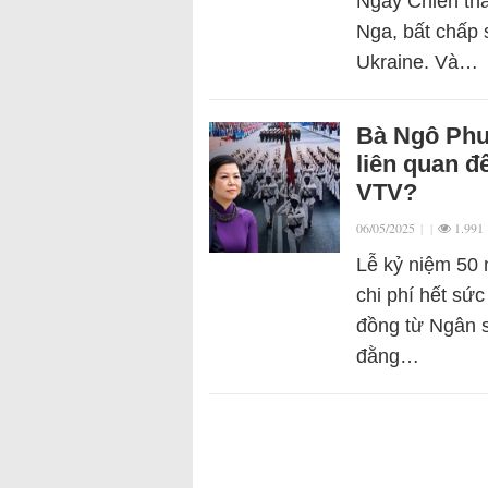
Ngày Chiến thắ
Nga, bất chấp s
Ukraine. Và…
Bà Ngô Phư
liên quan đ
VTV?
06/05/2025
|
|
1.991
Lễ kỷ niệm 50 
chi phí hết sứ
đồng từ Ngân s
đằng…