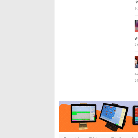
l
16
g
28
s
24