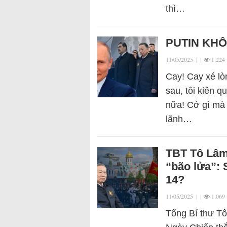
thì…
PUTIN KHÔ
11/05/2025
|
|
1.224
Cay! Cay xé lò
sau, tôi kiên 
nữa! Cớ gì mà 
lãnh…
TBT Tô Lâm
“bão lửa”: 
14?
11/05/2025
|
|
1.069
Tổng Bí thư T