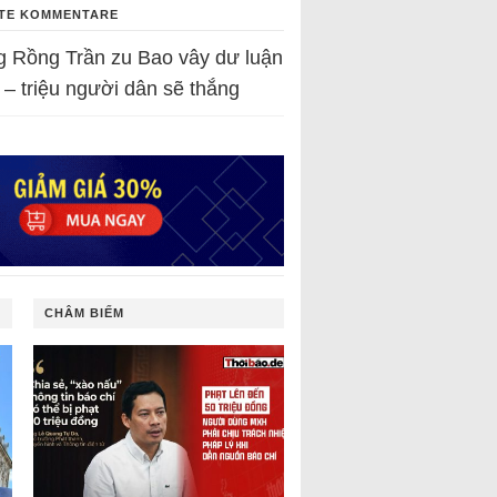
TE KOMMENTARE
g Rồng Trần
zu
Bao vây dư luận
 – triệu người dân sẽ thắng
CHÂM BIẾM