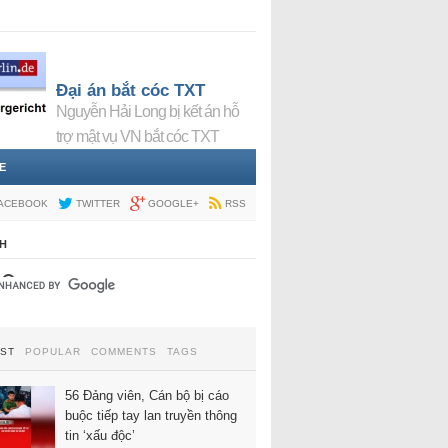
Đại án bắt cóc TXT
Nguyễn Hải Long bị kết án hỗ
trợ mật vụ VN bắt cóc TXT
E
ACEBOOK
TWITTER
GOOGLE+
RSS
H
EST
POPULAR
COMMENTS
TAGS
56 Đảng viên, Cán bộ bị cáo
buộc tiếp tay lan truyền thông
tin ‘xấu độc’