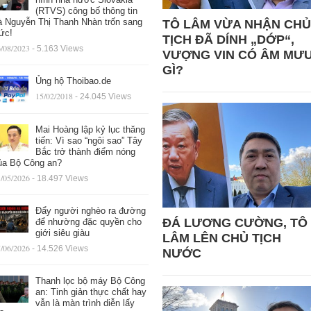
(RTVS) công bố thông tin
à Nguyễn Thị Thanh Nhàn trốn sang
TÔ LÂM VỪA NHẬN CHỦ
ức!
TỊCH ĐÃ DÍNH „DỚP“,
/08/2023
- 5.163 Views
VƯỢNG VIN CÓ ÂM MƯ
GÌ?
Ủng hộ Thoibao.de
15/02/2018
- 24.045 Views
Mai Hoàng lập kỷ lục thăng
tiến: Vì sao “ngôi sao” Tây
Bắc trở thành điểm nóng
ủa Bộ Công an?
/05/2026
- 18.497 Views
Đẩy người nghèo ra đường
ĐÁ LƯƠNG CƯỜNG, TÔ
để nhường đặc quyền cho
giới siêu giàu
LÂM LÊN CHỦ TỊCH
/06/2026
- 14.526 Views
NƯỚC
Thanh lọc bộ máy Bộ Công
an: Tinh giản thực chất hay
vẫn là màn trình diễn lấy