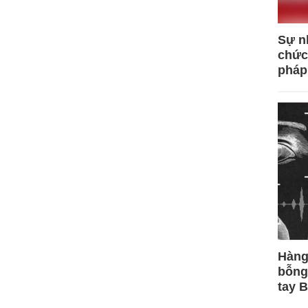
Sự n
chức
pháp
Hàng
bỗng
tay 