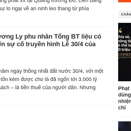
ng phát xít tại Quảng trường Đỏ, Liên bang
ự lo ngại về an ninh leo thang từ phía
CHÂM
ơng Ly phu nhân Tổng BT liệu có
ến sự cố truyền hình Lễ 30/4 của
năm ngày thống nhất đất nước 30/4, với một
c tốn kém được cho là đã ngốn tới 3.000 tỷ
ách – là tiền thuế của người dân. Nhưng
Phạt
dùng
nhiệ
chí