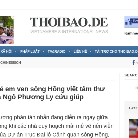
 đã được chính thức xác nhận
3 Jahren ago
XÃ HỘI
PHÁP LUẬT
TV&RADIO
LIÊN HỆ
TÀI TRỢ CHO THOIBAO.D
CHINESISCH
F
SEARC
rẻ em ven sông Hồng viết tâm thư
à Ngô Phương Ly cứu giúp
LAT
ương phản tàn nhẫn đang diễn ra ngay giữa
rong khi các nhà quy hoạch mải mê vẽ nên viễn
của Dự án Trục Đại lộ Cảnh quan sông Hồng,