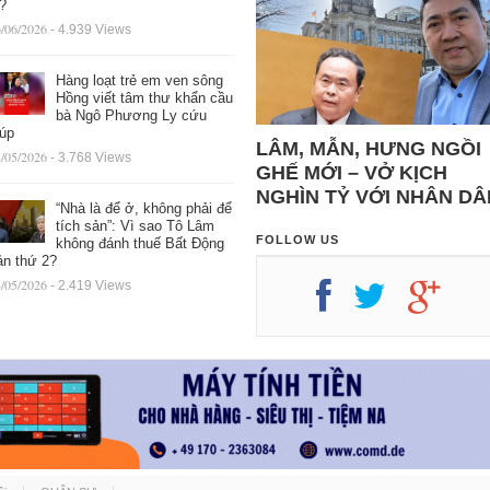
ệ?
/06/2026
- 4.939 Views
Hàng loạt trẻ em ven sông
Hồng viết tâm thư khẩn cầu
bà Ngô Phương Ly cứu
iúp
LÂM, MẪN, HƯNG NGỒI
/05/2026
- 3.768 Views
GHẾ MỚI – VỞ KỊCH
NGHÌN TỶ VỚI NHÂN DÂ
“Nhà là để ở, không phải để
tích sản”: Vì sao Tô Lâm
FOLLOW US
không đánh thuế Bất Động
ản thứ 2?
/05/2026
- 2.419 Views