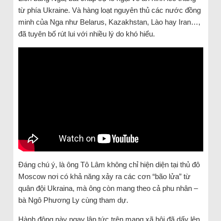
từ phía Ukraine. Và hàng loạt nguyên thủ các nước đồng
minh của Nga như Belarus, Kazakhstan, Lào hay Iran…,
đã tuyên bố rút lui với nhiều lý do khó hiểu.
Đáng chú ý, là ông Tô Lâm không chỉ hiện diện tại thủ đô
Moscow nơi có khả năng xảy ra các cơn “bão lửa” từ
quân đội Ukraina, mà ông còn mang theo cả phu nhân –
bà Ngô Phương Ly cùng tham dự.
Hành động này ngay lập tức trên mạng xã hội đã dấy lên