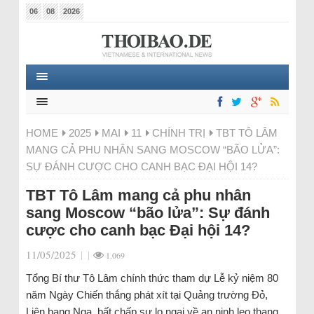
06
08
2026
HOME
2025
MAI
11
CHÍNH TRỊ
TBT TÔ LÂM
MANG CẢ PHU NHÂN SANG MOSCOW “BÃO LỬA”:
SỰ ĐÁNH CƯỢC CHO CANH BẠC ĐẠI HỘI 14?
TBT Tô Lâm mang cả phu nhân
sang Moscow “bão lửa”: Sự đánh
cược cho canh bạc Đại hội 14?
11/05/2025
|
|
1.069
Tổng Bí thư Tô Lâm chính thức tham dự Lễ kỷ niệm 80
năm Ngày Chiến thắng phát xít tại Quảng trường Đỏ,
Liên bang Nga, bất chấp sự lo ngại về an ninh leo thang