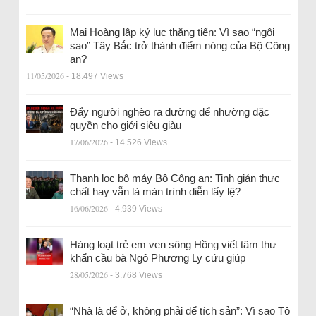
Mai Hoàng lập kỷ lục thăng tiến: Vì sao “ngôi
sao” Tây Bắc trở thành điểm nóng của Bộ Công
an?
11/05/2026
- 18.497 Views
Đẩy người nghèo ra đường để nhường đặc
quyền cho giới siêu giàu
17/06/2026
- 14.526 Views
Thanh lọc bộ máy Bộ Công an: Tinh giản thực
chất hay vẫn là màn trình diễn lấy lệ?
16/06/2026
- 4.939 Views
Hàng loạt trẻ em ven sông Hồng viết tâm thư
khẩn cầu bà Ngô Phương Ly cứu giúp
28/05/2026
- 3.768 Views
“Nhà là để ở, không phải để tích sản”: Vì sao Tô