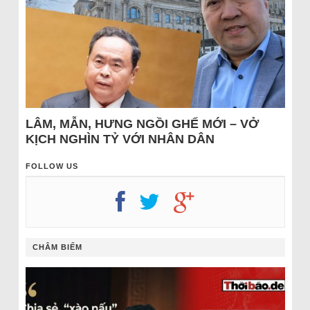
LÂM, MẪN, HƯNG NGỒI GHẾ MỚI – VỞ
KỊCH NGHÌN TỶ VỚI NHÂN DÂN
FOLLOW US
CHÂM BIẾM