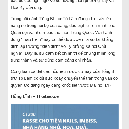
bác bỏ các nghi ngờ về xu hướng thân phương Tây và
Hoa Kỳ của ông.
Trong bối cảnh Tổng Bí thư Tô Lâm đang chịu sức ép
nặng nề trong nội bộ của đảng, đặc biệt từ liên minh phe
Quân đội và nhóm bảo thủ thân Trung Quốc. Với hành
động “mạo hiểm” này có thể được xem là sự tái khẳng
định lập trường “kiên định” với lý tưởng Xã hội Chủ
nghĩa”. Đây là, sự cam kết chính trị để chứng minh lòng
trung thành và sự dũng cảm đáng ghi nhận.
Công luận đã đặt câu hỏi, liệu nước cờ này của Tổng Bí
thư Tô Lâm có đủ sức xoay chuyển thế trận trong ván cờ
quyền lực đang ngày càng khốc liệt trước Đại hội 14?
Hồng Lĩnh – Thoibao.de