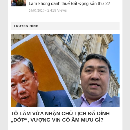
Lâm không đánh thuế Bất Động sản thứ 2?
24/05/2026
- 2.419 Views
TRUYỀN HÌNH
TÔ LÂM VỪA NHẬN CHỦ TỊCH ĐÃ DÍNH
„DỚP“, VƯỢNG VIN CÓ ÂM MƯU GÌ?