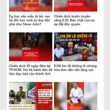
Ép học văn mẫu từ bé, sao
Chiến dịch tuyên truyền
lại đòi học sinh tư duy đột
xăng E10: Bản chất của sự
phá như Steve Jobs?
áp đặt độc quyền
Chiến dịch 45 ngày đêm tại
EVN ôm lãi khổng lồ nhưng
TP.HCM: Trò hề hành dân để
hóa đơn dân vẫn tăng vọt
làm đẹp báo cáo thành tích