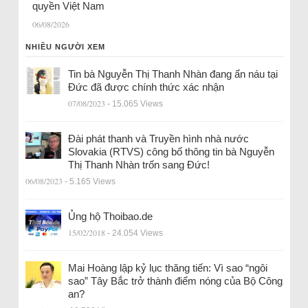
quyền Việt Nam
06/08/2026
NHIỀU NGƯỜI XEM
Tin bà Nguyễn Thị Thanh Nhàn đang ẩn náu tại
Đức đã được chính thức xác nhận
07/08/2023
- 15.065 Views
Đài phát thanh và Truyền hình nhà nước
Slovakia (RTVS) công bố thông tin bà Nguyễn
Thị Thanh Nhàn trốn sang Đức!
06/08/2023
- 5.165 Views
Ủng hộ Thoibao.de
15/02/2018
- 24.054 Views
Mai Hoàng lập kỷ lục thăng tiến: Vì sao “ngôi
sao” Tây Bắc trở thành điểm nóng của Bộ Công
an?