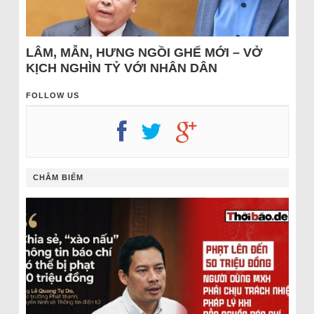
LÂM, MẪN, HƯNG NGỒI GHẾ MỚI – VỞ
KỊCH NGHÌN TỶ VỚI NHÂN DÂN
FOLLOW US
CHÂM BIẾM