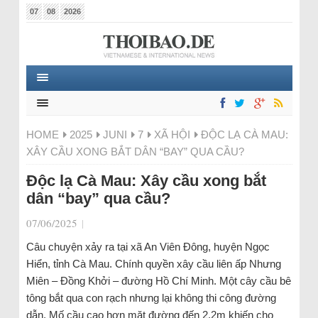
07
08
2026
HOME
2025
JUNI
7
XÃ HỘI
ĐỘC LẠ CÀ MAU:
XÂY CẦU XONG BẮT DÂN “BAY” QUA CẦU?
Độc lạ Cà Mau: Xây cầu xong bắt
dân “bay” qua cầu?
07/06/2025
|
Câu chuyện xảy ra tại xã An Viên Đông, huyện Ngọc
Hiển, tỉnh Cà Mau. Chính quyền xây cầu liên ấp Nhưng
Miên – Đồng Khởi – đường Hồ Chí Minh. Một cây cầu bê
tông bắt qua con rạch nhưng lại không thi công đường
dẫn. Mố cầu cao hơn mặt đường đến 2,2m khiến cho