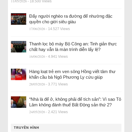
11/05/2026
- 18.500 Views
Đẩy người nghèo ra đường để nhường đặc
quyền cho giới siêu giàu
17/06/2026
- 14.527 Views
Thanh lọc bộ máy Bộ Công an: Tinh giản thực
chất hay vẫn là màn trình diễn lấy lệ?
16/06/2026
- 4.941 Views
Hàng loạt trẻ em ven sông Hồng viết tâm thư
khẩn cầu bà Ngô Phương Ly cứu giúp
28/05/2026
- 3.771 Views
“Nhà là để ở, không phải để tích sản”: Vì sao Tô
Lâm không đánh thuế Bất Động sản thứ 2?
24/05/2026
- 2.421 Views
TRUYỀN HÌNH