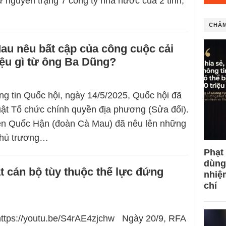
iữ nguyên trạng 7 công ty nhà nước của 2 tỉnh,
CHÂM
u nêu bất cập của công cuộc cải
iệu gì từ ông Ba Dũng?
g tin Quốc hội, ngày 14/5/2025, Quốc hội đã
uật Tổ chức chính quyền địa phương (Sửa đổi).
ễn Quốc Hận (đoàn Cà Mau) đã nêu lên những
 chủ trương…
Phạt
dùng
ật cán bộ tùy thuộc thế lực đứng
nhiệ
chí
https://youtu.be/S4rAE4zjchw Ngày 20/9, RFA