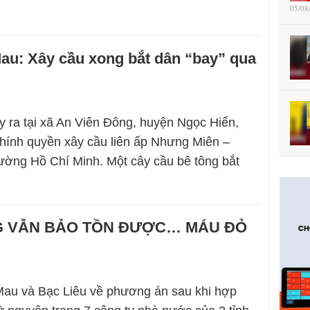
05/08
au: Xây cầu xong bắt dân “bay” qua
 ra tại xã An Viên Đông, huyện Ngọc Hiển,
hính quyền xây cầu liên ấp Nhưng Miên –
ường Hồ Chí Minh. Một cây cầu bê tông bắt
…
G VẪN BẢO TỒN ĐƯỢC… MÁU ĐỎ
 Mau và Bạc Liêu về phương án sau khi hợp