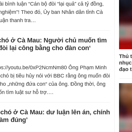
ài bình luận “Cán bộ đòi “lại quả” cả tỷ đồng,
nh nghiệm”! Theo đó, Ủy ban Nhân dân tỉnh Cà
luận thanh tra…
 chó ở Cà Mau: Người chủ muốn tìm
 đòi lại công bằng cho đàn con‘
Thủ 
nhục 
ttps://youtu.be/0xP2NcmNm80 Ông Phạm Minh
đạo 
chó bị tiêu hủy nói với BBC rằng ông muốn đòi
cho „những đứa con“ của ông. Đồng thời, ông
n tìm luật sư hỗ trợ.…
 chó ở Cà Mau: dư luận lên án, chính
làm đúng’