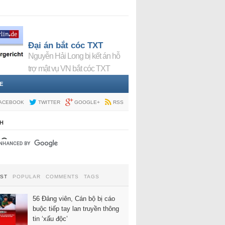
Đại án bắt cóc TXT
Nguyễn Hải Long bị kết án hỗ
trợ mật vụ VN bắt cóc TXT
E
ACEBOOK
TWITTER
GOOGLE+
RSS
H
EST
POPULAR
COMMENTS
TAGS
56 Đảng viên, Cán bộ bị cáo
buộc tiếp tay lan truyền thông
tin ‘xấu độc’