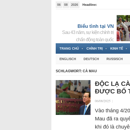
06
08
2026
Headline:
Tin bà Nguyễn Thị Thanh Nhàn đang ẩn náu tại Đức
Biểu tình tại VN
Sau 43 năm, sự kiện chính trị
chấn động toàn quốc
TRANG CHỦ
CHÍNH TRỊ
KINH TẾ
ENGLISCH
DEUTSCH
RUSSISCH
SCHLAGWORT:
CÀ MAU
ĐỘC LẠ CÀ
ĐƯỢC BỐ T
06/08/2025
|
Vào tháng 4/20
Mau đã ra quyế
khi đó là chuy