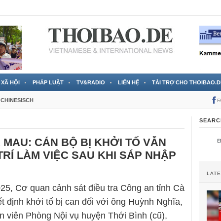
 đã được chính thức xác nhận
3 Jahren ago
XÃ HỘI
PHÁP LUẬT
TV&RADIO
LIÊN HỆ
TÀI TRỢ CHO THOIBAO.D
CHINESISCH
F
SEARC
 MAU: CÁN BỘ BỊ KHỞI TỐ VẪN
RÍ LÀM VIỆC SAU KHI SÁP NHẬP
LAT
25, Cơ quan cảnh sát điều tra Công an tỉnh Cà
t định khởi tố bị can đối với ông Huỳnh Nghĩa,
ên viên Phòng Nội vụ huyện Thới Bình (cũ),