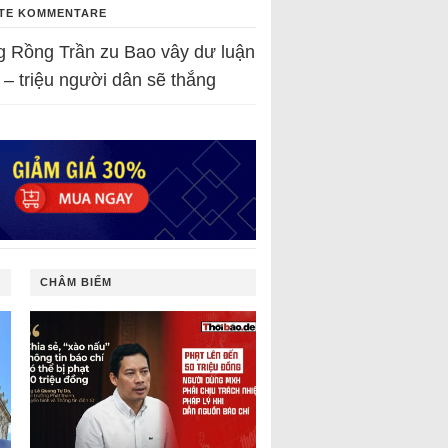
TE KOMMENTARE
g Rồng Trần
zu
Bao vây dư luận
 – triệu người dân sẽ thắng
CHÂM BIẾM