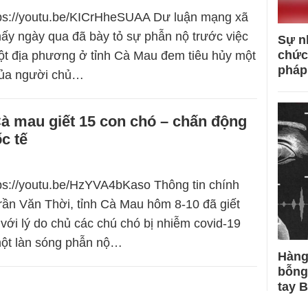
tps://youtu.be/KICrHheSUAA Dư luận mạng xã
ấy ngày qua đã bày tỏ sự phẫn nộ trước việc
Sự n
chức
ột địa phương ở tỉnh Cà Mau đem tiêu hủy một
pháp
của người chủ…
à mau giết 15 con chó – chấn động
c tế
tps://youtu.be/HzYVA4bKaso Thông tin chính
ần Văn Thời, tỉnh Cà Mau hôm 8-10 đã giết
 với lý do chủ các chú chó bị nhiễm covid-19
một làn sóng phẫn nộ…
Hàng
bỗng
tay 