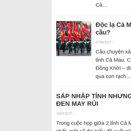
Cà…
Độc lạ Cà M
cầu?
07/06/2025
|
Câu chuyện xảy
tỉnh Cà Mau. C
Đồng Khởi – đ
qua con rạch
SÁP NHẬP TỈNH NHƯN
ĐEN MAY RỦI
30/05/2025
|
Trong cuộc họp giữa 2 tỉnh Cà