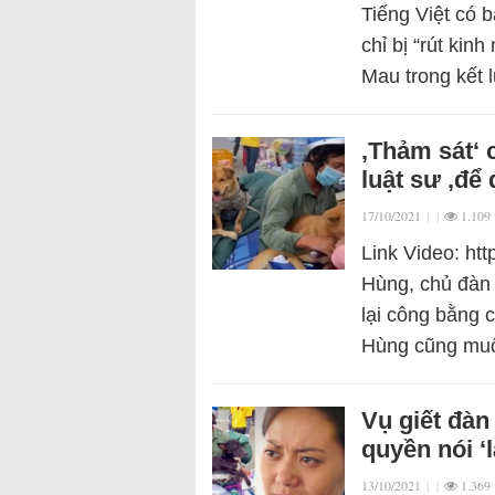
Tiếng Việt có b
chỉ bị “rút ki
Mau trong kết 
‚Thảm sát‘
luật sư ‚để
17/10/2021
|
|
1.109
Link Video: h
Hùng, chủ đàn 
lại công bằng 
Hùng cũng muố
Vụ giết đàn
quyền nói ‘
13/10/2021
|
|
1.369