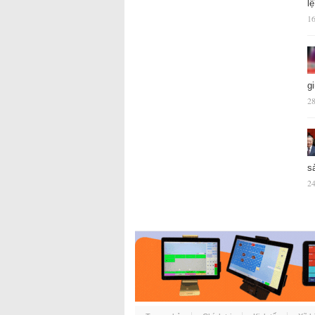
l
16
g
28
s
24