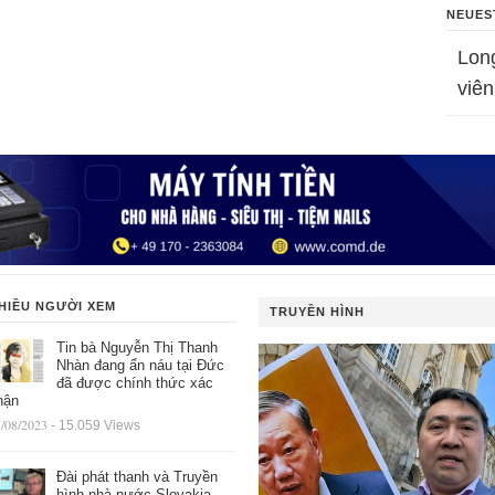
NEUES
Lon
viên
HIỀU NGƯỜI XEM
TRUYỀN HÌNH
Tin bà Nguyễn Thị Thanh
Nhàn đang ẩn náu tại Đức
đã được chính thức xác
hận
/08/2023
- 15.059 Views
Đài phát thanh và Truyền
hình nhà nước Slovakia