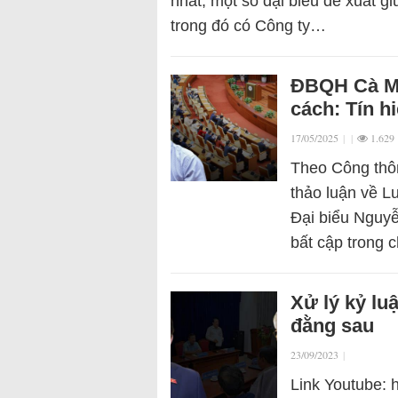
nhất, một số đại biểu đề xuất g
trong đó có Công ty…
ĐBQH Cà Ma
cách: Tín h
17/05/2025
|
|
1.629
Theo Công thôn
thảo luận về L
Đại biểu Nguy
bất cập trong
Xử lý kỷ lu
đằng sau
23/09/2023
|
Link Youtube: 