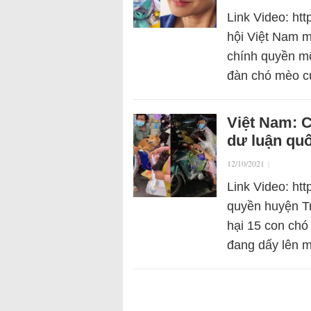
Link Video: ht
hội Việt Nam m
chính quyền m
đàn chó mèo 
Việt Nam: C
dư luận quố
12/10/2021
|
Link Video: ht
quyền huyện Tr
hại 15 con chó
đang dấy lên 