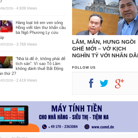
ệ?
/06/2026
- 4.939 Views
Hàng loạt trẻ em ven sông
Hồng viết tâm thư khẩn cầu
bà Ngô Phương Ly cứu
iúp
LÂM, MẪN, HƯNG NGỒI
/05/2026
- 3.768 Views
GHẾ MỚI – VỞ KỊCH
NGHÌN TỶ VỚI NHÂN DÂ
“Nhà là để ở, không phải để
tích sản”: Vì sao Tô Lâm
FOLLOW US
không đánh thuế Bất Động
ản thứ 2?
/05/2026
- 2.419 Views