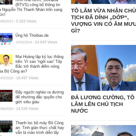
(RTVS) công bố thông tin
à Nguyễn Thị Thanh Nhàn trốn sang
TÔ LÂM VỪA NHẬN CHỦ
ức!
TỊCH ĐÃ DÍNH „DỚP“,
/08/2023
- 5.163 Views
VƯỢNG VIN CÓ ÂM MƯ
GÌ?
Ủng hộ Thoibao.de
15/02/2018
- 24.045 Views
Mai Hoàng lập kỷ lục thăng
tiến: Vì sao “ngôi sao” Tây
Bắc trở thành điểm nóng
ủa Bộ Công an?
/05/2026
- 18.497 Views
Đẩy người nghèo ra đường
ĐÁ LƯƠNG CƯỜNG, TÔ
để nhường đặc quyền cho
giới siêu giàu
LÂM LÊN CHỦ TỊCH
/06/2026
- 14.526 Views
NƯỚC
Thanh lọc bộ máy Bộ Công
an: Tinh giản thực chất hay
vẫn là màn trình diễn lấy