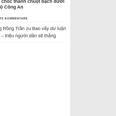
 chốc thành chuột bạch dưới
Bộ Công An
TE KOMMENTARE
g Rồng Trần
zu
Bao vây dư luận
 – triệu người dân sẽ thắng