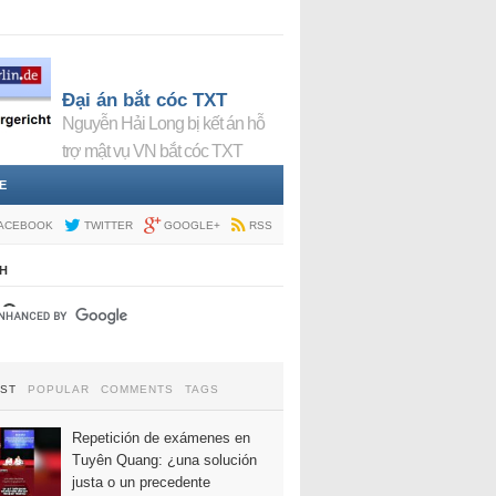
Đại án bắt cóc TXT
Nguyễn Hải Long bị kết án hỗ
trợ mật vụ VN bắt cóc TXT
E
ACEBOOK
TWITTER
GOOGLE+
RSS
H
EST
POPULAR
COMMENTS
TAGS
Repetición de exámenes en
Tuyên Quang: ¿una solución
justa o un precedente