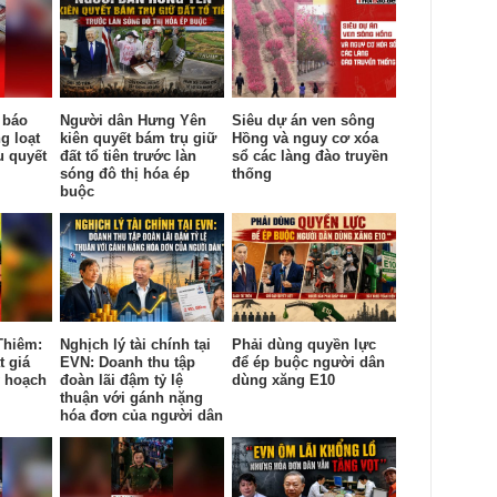
 báo
Người dân Hưng Yên
Siêu dự án ven sông
g loạt
kiên quyết bám trụ giữ
Hồng và nguy cơ xóa
u quyết
đất tổ tiên trước làn
sổ các làng đào truyền
sóng đô thị hóa ép
thống
buộc
Thiêm:
Nghịch lý tài chính tại
Phải dùng quyền lực
t giá
EVN: Doanh thu tập
để ép buộc người dân
y hoạch
đoàn lãi đậm tỷ lệ
dùng xăng E10
thuận với gánh nặng
hóa đơn của người dân