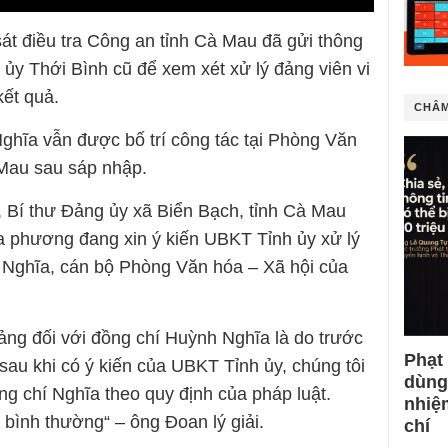
át điều tra Công an tỉnh Cà Mau đã gửi thông
ủy Thới Bình cũ để xem xét xử lý đảng viên vi
ết quả.
CHÂM
hĩa vẫn được bố trí công tác tại Phòng Văn
 Mau sau sáp nhập.
 Bí thư Đảng ủy xã Biển Bạch, tỉnh Cà Mau
địa phương đang xin ý kiến UBKT Tỉnh ủy xử lý
 Nghĩa, cán bộ Phòng Văn hóa – Xã hội của
ảng đối với đồng chí Huỳnh Nghĩa là do trước
Phạt
sau khi có ý kiến của UBKT Tỉnh ủy, chúng tôi
dùng
ng chí Nghĩa theo quy định của pháp luật.
nhiệ
 bình thường“ – ông Đoan lý giải.
chí