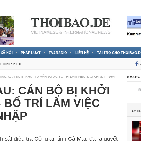
 đã được chính thức xác nhận
3 Jahren ago
XÃ HỘI
PHÁP LUẬT
TV&RADIO
LIÊN HỆ
TÀI TRỢ CHO THOIBAO.D
CHINESISCH
F
MAU: CÁN BỘ BỊ KHỞI TỐ VẪN ĐƯỢC BỐ TRÍ LÀM VIỆC SAU KHI SÁP NHẬP
SEARC
U: CÁN BỘ BỊ KHỞI
BỐ TRÍ LÀM VIỆC
LAT
 NHẬP
 sát điều tra Công an tỉnh Cà Mau đã ra quyết