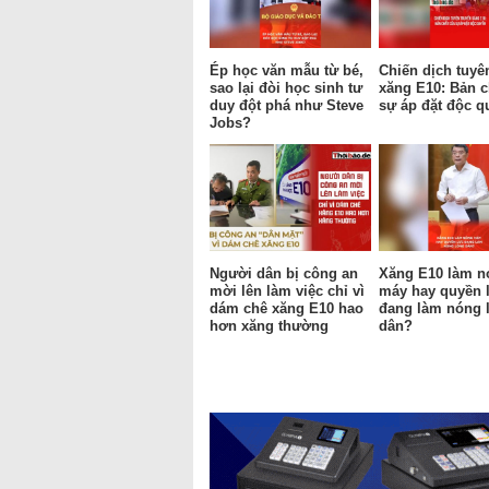
Ép học văn mẫu từ bé,
Chiến dịch tuyê
sao lại đòi học sinh tư
xăng E10: Bản c
duy đột phá như Steve
sự áp đặt độc q
Jobs?
Người dân bị công an
Xăng E10 làm n
mời lên làm việc chỉ vì
máy hay quyền 
dám chê xăng E10 hao
đang làm nóng 
hơn xăng thường
dân?