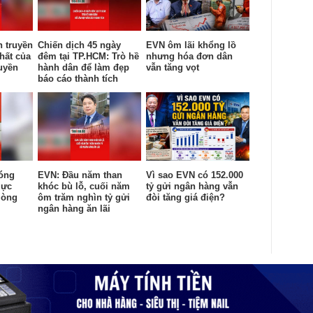
n truyền
Chiến dịch 45 ngày
EVN ôm lãi khổng lồ
hất của
đêm tại TP.HCM: Trò hề
nhưng hóa đơn dân
uyền
hành dân để làm đẹp
vẫn tăng vọt
báo cáo thành tích
óng
EVN: Đầu năm than
Vì sao EVN có 152.000
lực
khóc bù lỗ, cuối năm
tỷ gửi ngân hàng vẫn
lòng
ôm trăm nghìn tỷ gửi
đòi tăng giá điện?
ngân hàng ăn lãi