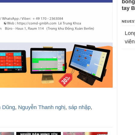
bỗng
tay 
NEUES
Lon
viên
n Dũng
,
Nguyễn Thanh nghị
,
sáp nhập
,