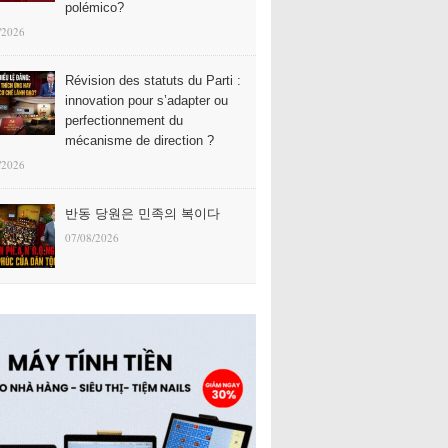
polémico?
/2026
Révision des statuts du Parti :
innovation pour s’adapter ou
perfectionnement du
mécanisme de direction ?
/2026
반동 당원은 민족의 복이다
07/08/2026