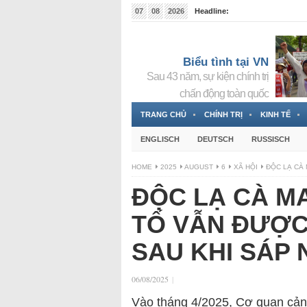
07
08
2026
Headline:
Tin bà Nguyễn Thị Thanh Nhàn đang ẩn náu tại Đức
Biểu tình tại VN
Sau 43 năm, sự kiện chính trị
chấn động toàn quốc
TRANG CHỦ
CHÍNH TRỊ
KINH TẾ
ENGLISCH
DEUTSCH
RUSSISCH
HOME
2025
AUGUST
6
XÃ HỘI
ĐỘC LẠ CÀ 
ĐỘC LẠ CÀ MA
TỐ VẪN ĐƯỢC 
SAU KHI SÁP
06/08/2025
|
Vào tháng 4/2025, Cơ quan cảnh