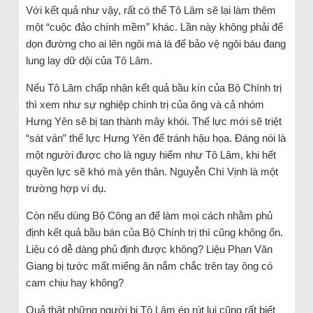
Với kết quả như vậy, rất có thể Tô Lâm sẽ lại làm thêm
một “cuộc đảo chính mềm” khác. Lần này không phải để
dọn đường cho ai lên ngôi mà là để bảo vệ ngôi báu đang
lung lay dữ dội của Tô Lâm.
Nếu Tô Lâm chấp nhận kết quả bầu kín của Bộ Chính trị
thì xem như sự nghiệp chính trị của ông và cả nhóm
Hưng Yên sẽ bị tan thành mây khói. Thế lực mới sẽ triệt
“sát ván” thế lực Hưng Yên để tránh hậu họa. Đáng nói là
một người được cho là nguy hiểm như Tô Lâm, khi hết
quyền lực sẽ khó mà yên thân. Nguyễn Chí Vịnh là một
trường hợp ví dụ.
Còn nếu dùng Bộ Công an để làm mọi cách nhằm phủ
định kết quả bầu bán của Bộ Chính trị thì cũng không ổn.
Liệu có dễ dàng phủ định được không? Liệu Phan Văn
Giang bị tước mất miếng ăn nắm chắc trên tay ông có
cam chịu hay không?
Quả thật những người bị Tô Lâm ép rút lui cũng rất biết