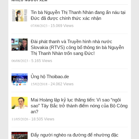
NHIỀU NGƯỜI XEM
Tin bà Nguyễn Thị Thanh Nhàn đang ẩn náu tại
Đức đã được chính thức xác nhận
07/08/2023
- 15.069 Views
Đài phát thanh và Truyền hình nhà nước
Slovakia (RTVS) công bố thông tin bà Nguyễn
Thị Thanh Nhàn trốn sang Đức!
06/08/2023
- 5.165 Views
Ủng hộ Thoibao.de
15/02/2018
- 24.062 Views
Mai Hoàng lập kỷ lục thăng tiến: Vì sao “ngôi
sao” Tây Bắc trở thành điểm nóng của Bộ Công
an?
11/05/2026
- 18.505 Views
Đẩy người nghèo ra đường để nhường đặc