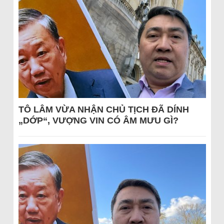
TÔ LÂM VỪA NHẬN CHỦ TỊCH ĐÃ DÍNH
„DỚP“, VƯỢNG VIN CÓ ÂM MƯU GÌ?