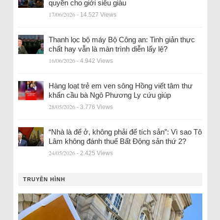
quyền cho giới siêu giàu
17/06/2026
- 14.527 Views
Thanh lọc bộ máy Bộ Công an: Tinh giản thực
chất hay vẫn là màn trình diễn lấy lệ?
16/06/2026
- 4.942 Views
Hàng loạt trẻ em ven sông Hồng viết tâm thư
khẩn cầu bà Ngô Phương Ly cứu giúp
28/05/2026
- 3.776 Views
“Nhà là để ở, không phải để tích sản”: Vì sao Tô
Lâm không đánh thuế Bất Động sản thứ 2?
24/05/2026
- 2.425 Views
TRUYỀN HÌNH