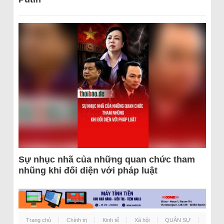
Sự nhục nhã của những quan chức tham
nhũng khi đối diện với pháp luật
Trang chủ
Chính trị
Kinh tế
Xã hội
QUÂN SỰ