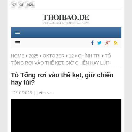
07
08
2026
HOME
2025
OKTOBER
12
CHÍNH TRỊ
TÔ
TỔNG RƠI VÀO THẾ KẸT, GIỜ CHIẾN HAY LÙI?
Tô Tổng rơi vào thế kẹt, giờ chiến
hay lùi?
12/10/2025
|
|
2.523