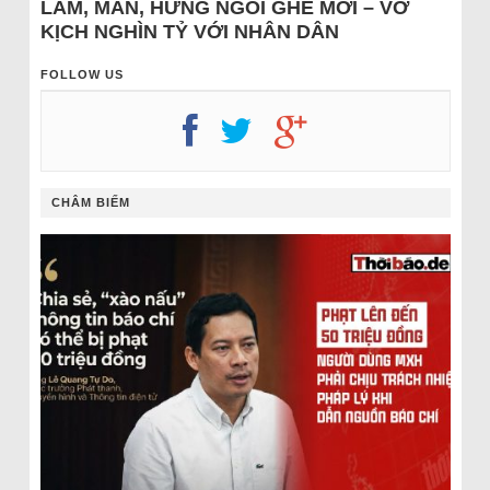
LÂM, MẪN, HƯNG NGỒI GHẾ MỚI – VỞ
KỊCH NGHÌN TỶ VỚI NHÂN DÂN
FOLLOW US
CHÂM BIẾM