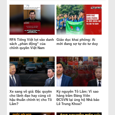
RFA Tiếng Việt lọt vào danh
Giáo dục khai phóng: Ai
sách „phản động“ của
mới đang sợ tự do tư duy
chính quyền Việt Nam
Xe sang vô giá: Đặc quyền
Kỷ nguyên Tô Lâm: Vì sao
cho lãnh đạo hay củng cố
hàng trăm Đảng Viên
hậu thuẫn chính trị cho Tô
ĐCSVN lại ủng hộ Nhà báo
Lâm?
Lê Trung Khoa?