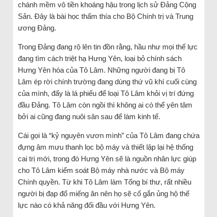
chánh mềm vô tiền khoáng hậu trong lịch sử Đảng Cộng
Sản. Đây là bài học thấm thía cho Bộ Chính trị và Trung
ương Đảng.
Trong Đảng đang rộ lên tin đồn rằng, hầu như mọi thế lực
đang tìm cách triệt hạ Hưng Yên, loại bỏ chính sách
Hưng Yên hóa của Tô Lâm. Những người đang bị Tô
Lâm ép rời chính trường đang dùng thứ vũ khí cuối cùng
của mình, đấy là lá phiếu để loại Tô Lâm khỏi vị trí đứng
đầu Đảng. Tô Lâm còn ngồi thì không ai có thể yên tâm
bởi ai cũng đang nuôi sân sau để làm kinh tế.
Cái gọi là “kỷ nguyên vươn mình” của Tô Lâm đang chứa
đựng âm mưu thanh lọc bộ máy và thiết lập lại hệ thống
cai trị mới, trong đó Hưng Yên sẽ là nguồn nhân lực giúp
cho Tô Lâm kiểm soát Bộ máy nhà nước và Bộ máy
Chính quyền. Từ khi Tô Lâm làm Tổng bí thư, rất nhiều
người bị đạp đổ miếng ăn nên họ sẽ cố gắn ủng hộ thế
lực nào có khả năng đối đầu với Hưng Yên.