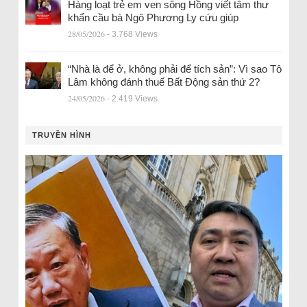
Hàng loạt trẻ em ven sông Hồng viết tâm thư
khẩn cầu bà Ngô Phương Ly cứu giúp
28/05/2026
- 3.768 Views
“Nhà là để ở, không phải để tích sản”: Vì sao Tô
Lâm không đánh thuế Bất Động sản thứ 2?
24/05/2026
- 2.419 Views
TRUYỀN HÌNH