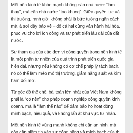
Một nền kinh tế khỏe mạnh không cần nhà nước “làm
thay”, mà cần nhà nước “tạo khung”. Giữa quyền lực và
thị trường, ranh giới không phải là bức tường ngăn cách,
mà là sợi dây bảo vệ – để cả hai cùng vận hành hài hòa,
phục vụ cho lợi ích công và sự phát triển lâu dài của đất
nước.
Sự tham gia của các đơn vị công quyền trong nền kinh tế
là một phần tự nhiên của quá trình phát triển quốc gia
hiện đại, nhưng nếu không có cơ chế pháp lý tách bạch,
nó có thể làm méo mó thị trường, giảm năng suất và kìm
hãm đổi mới.
Từ góc độ thể chế, bài toán lớn nhất của Việt Nam không
phải là “có nên” cho phép doanh nghiệp công quyền kinh
doanh, mà là “làm thế nào” để đảm bảo họ hoạt động
minh bạch, hiệu quả, và không lấn át khu vực tư nhân.
Một nền kinh tế vững mạnh không chỉ cần an ninh, mà
còn cần niềm tin vào sự công bằng và minh bạch của thị