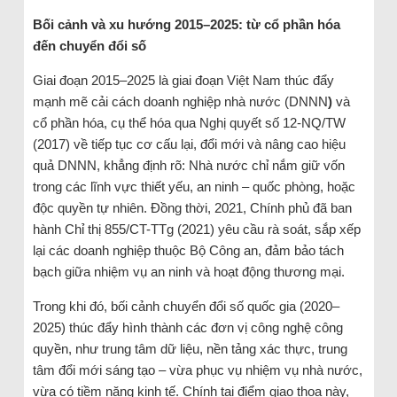
Bối cảnh và xu hướng 2015–2025: từ cổ phần hóa
đến chuyển đổi số
Giai đoạn 2015–2025 là giai đoạn Việt Nam thúc đẩy
mạnh mẽ cải cách doanh nghiệp nhà nước (DNNN
)
và
cổ phần hóa, cụ thể hóa qua Nghị quyết số 12-NQ/TW
(2017) về tiếp tục cơ cấu lại, đổi mới và nâng cao hiệu
quả DNNN, khẳng định rõ: Nhà nước chỉ nắm giữ vốn
trong các lĩnh vực thiết yếu, an ninh – quốc phòng, hoặc
độc quyền tự nhiên. Đồng thời, 2021, Chính phủ đã ban
hành Chỉ thị 855/CT-TTg (2021) yêu cầu rà soát, sắp xếp
lại các doanh nghiệp thuộc Bộ Công an, đảm bảo tách
bạch giữa nhiệm vụ an ninh và hoạt động thương mại.
Trong khi đó, bối cảnh chuyển đổi số quốc gia (2020–
2025) thúc đẩy hình thành các đơn vị công nghệ công
quyền, như trung tâm dữ liệu, nền tảng xác thực, trung
tâm đổi mới sáng tạo – vừa phục vụ nhiệm vụ nhà nước,
vừa có tiềm năng kinh tế. Chính tại điểm giao thoa này,