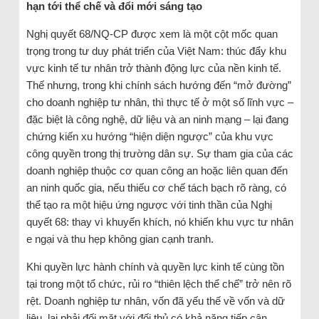
hạn tới thể chế và đổi mới sáng tạo
Nghị quyết 68/NQ-CP được xem là một cột mốc quan
trọng trong tư duy phát triển của Việt Nam: thúc đẩy khu
vực kinh tế tư nhân trở thành động lực của nền kinh tế.
Thế nhưng, trong khi chính sách hướng đến “mở đường”
cho doanh nghiệp tư nhân, thì thực tế ở một số lĩnh vực –
đặc biệt là công nghệ, dữ liệu và an ninh mạng – lại đang
chứng kiến xu hướng “hiện diện ngược” của khu vực
công quyền trong thị trường dân sự. Sự tham gia của các
doanh nghiệp thuộc cơ quan công an hoặc liên quan đến
an ninh quốc gia, nếu thiếu cơ chế tách bạch rõ ràng, có
thể tạo ra một hiệu ứng ngược với tinh thần của Nghị
quyết 68: thay vì khuyến khích, nó khiến khu vực tư nhân
e ngại và thu hẹp không gian cạnh tranh.
Khi quyền lực hành chính và quyền lực kinh tế cùng tồn
tại trong một tổ chức, rủi ro “thiên lệch thể chế” trở nên rõ
rệt. Doanh nghiệp tư nhân, vốn đã yếu thế về vốn và dữ
liệu, lại phải đối mặt với đối thủ có khả năng tiếp cận