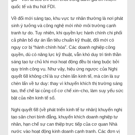
quốc tế và thu hút FDI.
Về đổi mới sáng tạo, khu vực tư nhân thường là nơi phát
sinh ý tưởng và công nghệ mới nhờ môi trường cạnh
tranh tự do. Tuy nhiên, khi quyền lực hành chính chi phối
cả phân bổ dự án lẫn tiêu chuẩn kỹ thuật, đổi mới có
nguy cơ bị “hành chính hóa”. Các doanh nghiệp công
quyền, dù có năng lực kỹ thuật, vẫn khó duy trì tinh thần
sáng tạo tự chủ khi mọi hoạt động đều bị ràng buộc bởi
quy trình công vụ. Như vậy, hiệu ứng ngược của Nghị
quyết 68 không chỉ là sự chèn lấn kinh tế, mà còn là sự
chèn lấn về tư duy: thay vì khuyến khích thị trường sáng
tạo, thể chế lại củng cố cơ chế xin–cho, làm suy yếu sức
bật của nền kinh tế số.
Nghị quyết 68 (về phát triển kinh tế tư nhân) khuyến nghị
tạo sân chơi bình đẳng, khuyến khích doanh nghiệp tư
nhân, hạn chế sự can thiệp trực tiếp của cơ quan Nhà
nước vào hoạt động kinh doanh cạnh tranh. Các đơn vị