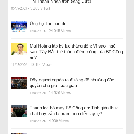
Thị Thanh Nhàn trốn sang Đức!
06/08/2023
- 5.163 Views
Ủng hộ Thoibao.de
15/02/2018
- 24.045 Views
Mai Hoàng lập kỷ lục thăng tiến: Vì sao “ngôi
sao” Tây Bắc trở thành điểm nóng của Bộ Công
an?
11/05/2026
- 18.496 Views
Đẩy người nghèo ra đường để nhường đặc
quyền cho giới siêu giàu
17/06/2026
- 14.526 Views
Thanh lọc bộ máy Bộ Công an: Tinh giản thực
chất hay vẫn là màn trình diễn lấy lệ?
16/06/2026
- 4.939 Views