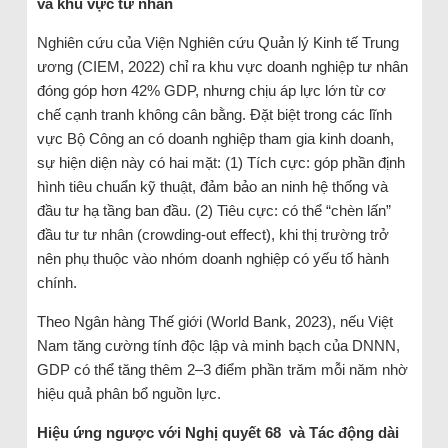
và khu vực tư nhân
Nghiên cứu của Viện Nghiên cứu Quản lý Kinh tế Trung
ương (CIEM, 2022) chỉ ra khu vực doanh nghiệp tư nhân
đóng góp hơn 42% GDP, nhưng chịu áp lực lớn từ cơ
chế cạnh tranh không cân bằng. Đặt biệt trong các lĩnh
vực Bộ Công an có doanh nghiệp tham gia kinh doanh,
sự hiện diện này có hai mặt: (1) Tích cực: góp phần định
hình tiêu chuẩn kỹ thuật, đảm bảo an ninh hệ thống và
đầu tư hạ tầng ban đầu. (2) Tiêu cực: có thể “chèn lấn”
đầu tư tư nhân (crowding-out effect), khi thị trường trở
nên phụ thuộc vào nhóm doanh nghiệp có yếu tố hành
chính.
Theo Ngân hàng Thế giới (World Bank, 2023), nếu Việt
Nam tăng cường tính độc lập và minh bạch của DNNN,
GDP có thể tăng thêm 2–3 điểm phần trăm mỗi năm nhờ
hiệu quả phân bổ nguồn lực.
Hiệu ứng ngược với Nghị quyết 68 và Tác động dài