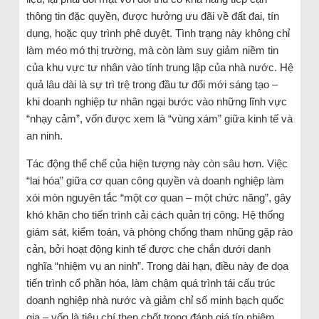
thông tin đặc quyền, được hưởng ưu đãi về đất đai, tín
dụng, hoặc quy trình phê duyệt. Tình trạng này không chỉ
làm méo mó thị trường, mà còn làm suy giảm niềm tin
của khu vực tư nhân vào tính trung lập của nhà nước. Hệ
quả lâu dài là sự trì trệ trong đầu tư đổi mới sáng tạo –
khi doanh nghiệp tư nhân ngại bước vào những lĩnh vực
“nhạy cảm”, vốn được xem là “vùng xám” giữa kinh tế và
an ninh.
Tác động thể chế của hiện tượng này còn sâu hơn. Việc
“lai hóa” giữa cơ quan công quyền và doanh nghiệp làm
xói mòn nguyên tắc “một cơ quan – một chức năng”, gây
khó khăn cho tiến trình cải cách quản trị công. Hệ thống
giám sát, kiểm toán, và phòng chống tham nhũng gặp rào
cản, bởi hoạt động kinh tế được che chắn dưới danh
nghĩa “nhiệm vụ an ninh”. Trong dài hạn, điều này đe dọa
tiến trình cổ phần hóa, làm chậm quá trình tái cấu trúc
doanh nghiệp nhà nước và giảm chỉ số minh bạch quốc
gia – vốn là tiêu chí then chốt trong đánh giá tín nhiệm