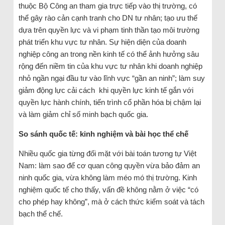
thuộc Bộ Công an tham gia trực tiếp vào thị trường, có
thể gây rào cản cạnh tranh cho DN tư nhân; tạo ưu thế
dựa trên quyền lực và vi phạm tinh thần tạo môi trường
phát triển khu vực tư nhân. Sự hiện diện của doanh
nghiệp công an trong nền kinh tế có thể ảnh hưởng sâu
rộng đến niềm tin của khu vực tư nhân khi doanh nghiệp
nhỏ ngần ngại đầu tư vào lĩnh vực “gần an ninh”; làm suy
giảm động lực cải cách khi quyền lực kinh tế gắn với
quyền lực hành chính, tiến trình cổ phần hóa bị chậm lại
và làm giảm chỉ số minh bạch quốc gia.
So sánh quốc tế: kinh nghiệm và bài học thể chế
Nhiều quốc gia từng đối mặt với bài toán tương tự Việt
Nam: làm sao để cơ quan công quyền vừa bảo đảm an
ninh quốc gia, vừa không làm méo mó thị trường. Kinh
nghiệm quốc tế cho thấy, vấn đề không nằm ở việc “có
cho phép hay không”, mà ở cách thức kiểm soát và tách
bạch thể chế.