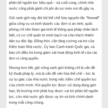
phân bổ nguồn lực hiệu quả – và cuối cùng, chính nhà
nước cũng phải gánh chi phí do sự méo mó đó gây ra.
Giữ ranh giới này đòi hỏi thể chế hóa nguyên tắc “firewall”
giữa công vụ và kinh doanh: các đơn vị an ninh, quốc
phòng chỉ nên tham gia kinh tế thông qua pháp nhân tách
biệt, có cơ chế quản trị minh bạch và chịu trách nhiệm
dân sự độc lập. Đồng thời, cần tăng cường vai trò của
Kiểm toán Nhà nước, Ủy ban Cạnh tranh Quốc gia, và
báo chí điều tra trong giám sát hoạt động kinh tế của các
đơn vị công quyền.
Nhưng hơn hết, giữ vững ranh giới không chỉ là vấn đề
kỹ thuật pháp lý, mà là vấn đề văn hóa thể chế – tức là
sự tự giác của nhà nước trong việc kiềm chế quyền lực
của chính mình. Khi quyền lực được sử dụng đúng giới
hạn, thị trường mới phát huy được vai trò phân bổ nguồn
lực, còn nhà nước giữ được uy tín và tính chính danh
trong mắt công chúng.