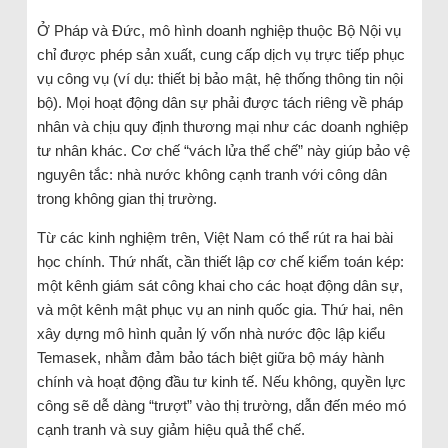
Ở Pháp và Đức, mô hình doanh nghiệp thuộc Bộ Nội vụ
chỉ được phép sản xuất, cung cấp dịch vụ trực tiếp phục
vụ công vụ (ví dụ: thiết bị bảo mật, hệ thống thông tin nội
bộ). Mọi hoạt động dân sự phải được tách riêng về pháp
nhân và chịu quy định thương mại như các doanh nghiệp
tư nhân khác. Cơ chế “vách lửa thể chế” này giúp bảo vệ
nguyên tắc: nhà nước không cạnh tranh với công dân
trong không gian thị trường.
Từ các kinh nghiệm trên, Việt Nam có thể rút ra hai bài
học chính. Thứ nhất, cần thiết lập cơ chế kiểm toán kép:
một kênh giám sát công khai cho các hoạt động dân sự,
và một kênh mật phục vụ an ninh quốc gia. Thứ hai, nên
xây dựng mô hình quản lý vốn nhà nước độc lập kiểu
Temasek, nhằm đảm bảo tách biệt giữa bộ máy hành
chính và hoạt động đầu tư kinh tế. Nếu không, quyền lực
công sẽ dễ dàng “trượt” vào thị trường, dẫn đến méo mó
cạnh tranh và suy giảm hiệu quả thể chế.