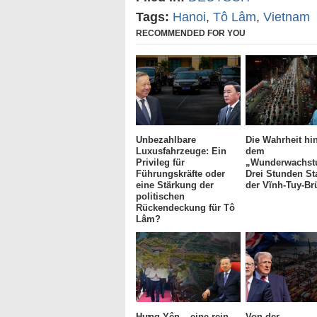
Tags:
Hanoi
,
Tô Lâm
,
Vietnam
RECOMMENDED FOR YOU
Unbezahlbare
Die Wahrheit hin
Luxusfahrzeuge: Ein
dem
Privileg für
„Wunderwachst
Führungskräfte oder
Drei Stunden St
eine Stärkung der
der Vĩnh-Tuy-Br
politischen
Rückendeckung für Tô
Lâm?
Hưng Yên – eine rein
Von der