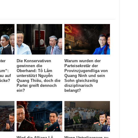
ter
Die Konservativen
Warum wurden der
gewinnen die
Parteisekretär der
um“:
Oberhand: Tô Lâm
Provinzjugendliga von
au auf
unterstützt Nguyễn
Quang Ninh und sein
ücke?
Quang Thiều, doch die
Sohn gleichzeitig
Partei greift dennoch
disziplinarisch
ein?
belangt?
Wird die Allianz Lê
Wenn Unterlizenzen zu