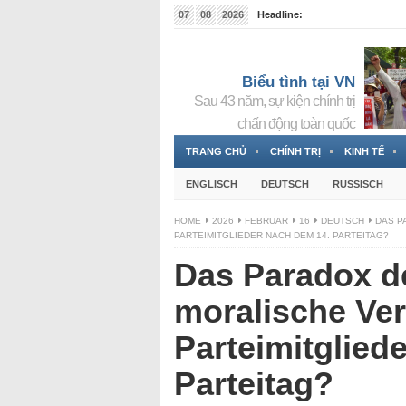
07
08
2026
Headline:
Tin bà Nguyễn Thị Thanh Nhàn đang ẩn náu tại Đức
Biểu tình tại VN
Sau 43 năm, sự kiện chính trị
chấn động toàn quốc
TRANG CHỦ
CHÍNH TRỊ
KINH TẾ
ENGLISCH
DEUTSCH
RUSSISCH
HOME
2026
FEBRUAR
16
DEUTSCH
DAS P
PARTEIMITGLIEDER NACH DEM 14. PARTEITAG?
Das Paradox de
moralische Verf
Parteimitglied
Parteitag?