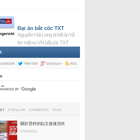
Đại án bắt cóc TXT
Nguyễn Hải Long bị kết án hỗ
trợ mật vụ VN bắt cóc TXT
E
ACEBOOK
TWITTER
GOOGLE+
RSS
H
EST
POPULAR
COMMENTS
TAGS
關於雲村的貼文接連消失
07/08/2026