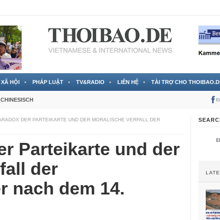
 đã được chính thức xác nhận
3 Jahren ago
XÃ HỘI
PHÁP LUẬT
TV&RADIO
LIÊN HỆ
TÀI TRỢ CHO THOIBAO.D
CHINESISCH
F
ARADOX DER PARTEIKARTE UND DER MORALISCHE VERFALL DER
SEARC
r Parteikarte und der
all der
LAT
er nach dem 14.