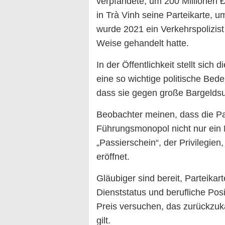
verpfändete, um 200 Millionen Đ
in Trà Vinh seine Parteikarte, u
wurde 2021 ein Verkehrspolizist d
Weise gehandelt hatte.
In der Öffentlichkeit stellt sich
eine so wichtige politische Bed
dass sie gegen große Bargelds
Beobachter meinen, dass die Pa
Führungsmonopol nicht nur ein M
„Passierschein“, der Privilegie
eröffnet.
Gläubiger sind bereit, Parteika
Dienststatus und berufliche Pos
Preis versuchen, das zurückzuka
gilt.