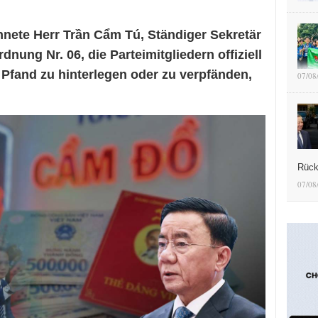
hnete Herr Trần Cẩm Tú, Ständiger Sekretär
dnung Nr. 06, die Parteimitgliedern offiziell
s Pfand zu hinterlegen oder zu verpfänden,
07/08
Rück
07/08