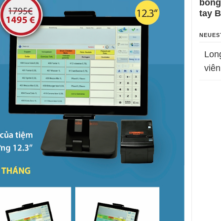
bỗng
tay 
NEUES
Lon
viên