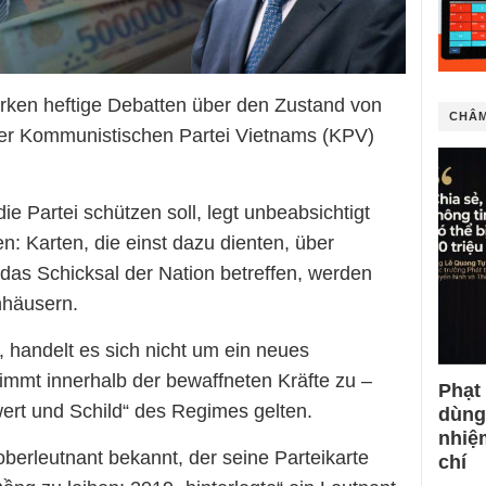
erken heftige Debatten über den Zustand von
CHÂM
der Kommunistischen Partei Vietnams (KPV)
e Partei schützen soll, legt unbeabsichtigt
n: Karten, die einst dazu dienten, über
das Schicksal der Nation betreffen, werden
hhäusern.
, handelt es sich nicht um ein neues
mmt innerhalb der bewaffneten Kräfte zu –
Phạt
hwert und Schild“ des Regimes gelten.
dùng
nhiệ
berleutnant bekannt, der seine Parteikarte
chí