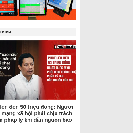
 BIẾM
 lên đến 50 triệu đồng: Người
 mạng xã hội phải chịu trách
m pháp lý khi dẫn nguồn báo