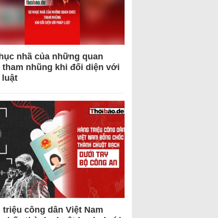
hục nhã của những quan
 tham nhũng khi đối diện với
 luật
 triệu công dân Việt Nam