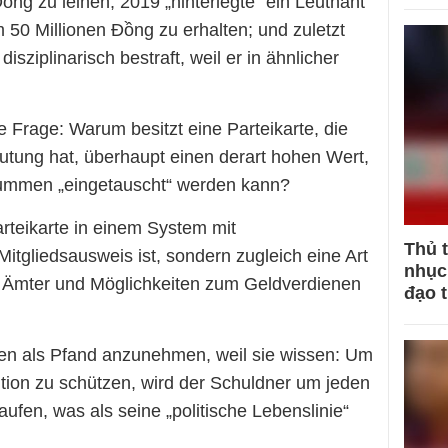
ồng zu leihen; 2019 „hinterlegte“ ein Leutnant
m 50 Millionen Đồng zu erhalten; und zuletzt
isziplinarisch bestraft, weil er in ähnlicher
 die Frage: Warum besitzt eine Parteikarte, die
eutung hat, überhaupt einen derart hohen Wert,
ummen „eingetauscht“ werden kann?
rteikarte in einem System mit
Thủ 
itgliedsausweis ist, sondern zugleich eine Art
nhục 
n, Ämter und Möglichkeiten zum Geldverdienen
đạo 
rten als Pfand anzunehmen, weil sie wissen: Um
ition zu schützen, wird der Schuldner um jeden
ufen, was als seine „politische Lebenslinie“