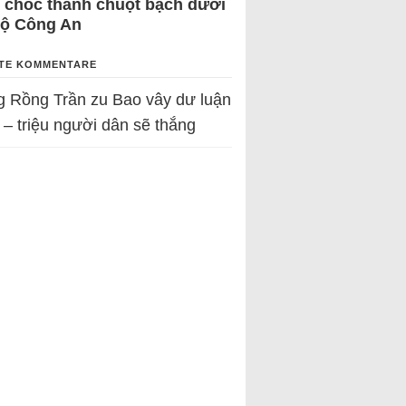
 chốc thành chuột bạch dưới
Bộ Công An
TE KOMMENTARE
g Rồng Trần
zu
Bao vây dư luận
 – triệu người dân sẽ thắng