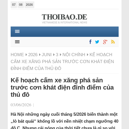
07
08
2026
HOME
2026
JUNI
3
NỘI CHÍNH
KẾ HOẠCH
CẤM XE XĂNG PHÁ SẢN TRƯỚC CƠN KHÁT ĐIỆN
ĐỈNH ĐIỂM CỦA THỦ ĐÔ
Kế hoạch cấm xe xăng phá sản
trước cơn khát điện đỉnh điểm của
thủ đô
03/06/2026
|
Hà Nội những ngày cuối tháng 5/2026 biến thành một
„lò bát quái“ khổng lồ với nền nhiệt chạm ngưỡng 40
độ C. Nhưng cái nóng của thời tiết chưa là gì so với