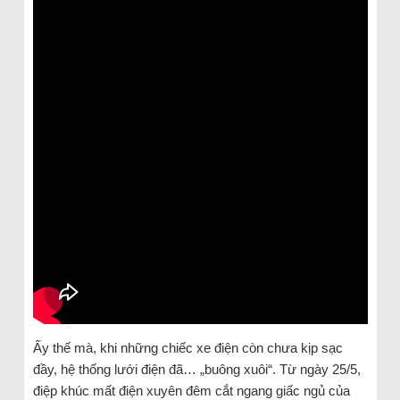
Ấy thế mà, khi những chiếc xe điện còn chưa kịp sạc
đầy, hệ thống lưới điện đã… „buông xuôi“. Từ ngày 25/5,
điệp khúc mất điện xuyên đêm cắt ngang giấc ngủ của