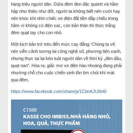
hàng triệu người dân. Giữa đêm đen đặc quánh và hầm
hập như thiêu như đốt, người ta không biết nên cười hay
nên khóc khi nhìn chiếc xe điện đắt tiền đắp chiếu trong
hầm vì không có điện sạc, còn bản thân thì thức trắng
đêm quạt tay cho con nhỏ.
Một kịch bản trớ trêu đến mức cay đắng: Chúng ta vẽ
nên viễn cảnh tương lai công nghệ số, phương tiện xanh,
nhưng thực tại lại kéo tuột người dân về thời kỳ „đèn dầu,
quạt nan“. Hóa ra, giấc mơ xe điện hào nhoáng đang phải
nhường chỗ cho cuộc chiến sinh tồn tìm chút khí mát
qua đêm.
https://www.facebook.com/share/p/1CbnAJU8n6/