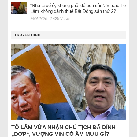
“Nhà là để ở, không phải để tích sản”: Vì sao Tô
Lâm không đánh thuế Bất Động sản thứ 2?
24/05/2026
- 2.425 Views
TRUYỀN HÌNH
TÔ LÂM VỪA NHẬN CHỦ TỊCH ĐÃ DÍNH
„DỚP“, VƯỢNG VIN CÓ ÂM MƯU GÌ?