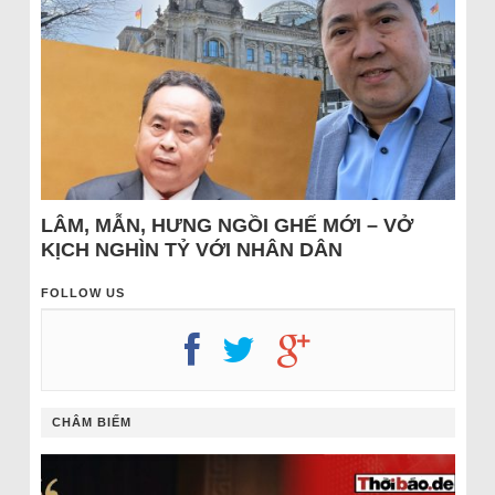
LÂM, MẪN, HƯNG NGỒI GHẾ MỚI – VỞ
KỊCH NGHÌN TỶ VỚI NHÂN DÂN
FOLLOW US
CHÂM BIẾM