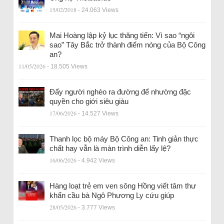
15/02/2018
- 24.063 Views
Mai Hoàng lập kỷ lục thăng tiến: Vì sao “ngôi
sao” Tây Bắc trở thành điểm nóng của Bộ Công
an?
11/05/2026
- 18.505 Views
Đẩy người nghèo ra đường để nhường đặc
quyền cho giới siêu giàu
17/06/2026
- 14.527 Views
Thanh lọc bộ máy Bộ Công an: Tinh giản thực
chất hay vẫn là màn trình diễn lấy lệ?
16/06/2026
- 4.942 Views
Hàng loạt trẻ em ven sông Hồng viết tâm thư
khẩn cầu bà Ngô Phương Ly cứu giúp
28/05/2026
- 3.777 Views