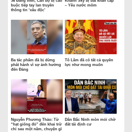
56 Đảng viên, Cán bộ bị cáo
Khánh Sky bị bắt khẩn cấp
buộc tiếp tay lan truyền
– Yêu nước mõm
thông tin ‘xấu độc’
Ba tác phẩm đã bị dừng
Tô Lâm đã có tất cả quyền
phát hành vì sợ ảnh hưởng
lực như mong muốn
đến Đảng
Nguyễn Phương Thảo: Từ
Dân Bắc Ninh mòn mỏi chờ
“hạt giống đỏ” đến khai trừ
đất tái định cư
chỉ sau một năm, chuyện gì