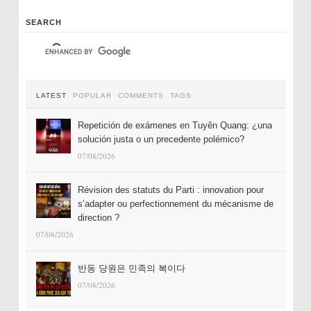
SEARCH
LATEST
POPULAR
COMMENTS
TAGS
Repetición de exámenes en Tuyên Quang: ¿una
solución justa o un precedente polémico?
07/08/2026
Révision des statuts du Parti : innovation pour
s’adapter ou perfectionnement du mécanisme de
direction ?
07/08/2026
반동 당원은 민족의 복이다
07/08/2026