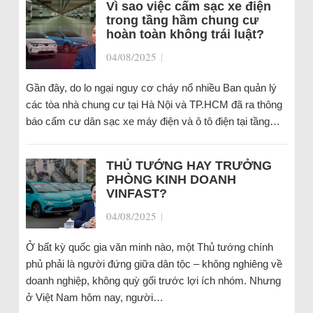
Vì sao việc cấm sạc xe điện
trong tầng hầm chung cư
hoàn toàn không trái luật?
04/08/2025
|
Gần đây, do lo ngại nguy cơ cháy nổ nhiều Ban quản lý
các tòa nhà chung cư tại Hà Nội và TP.HCM đã ra thông
báo cấm cư dân sạc xe máy điện và ô tô điện tại tầng…
THỦ TƯỚNG HAY TRƯỞNG
PHÒNG KINH DOANH
VINFAST?
04/08/2025
|
Ở bất kỳ quốc gia văn minh nào, một Thủ tướng chính
phủ phải là người đứng giữa dân tộc – không nghiêng về
doanh nghiệp, không quỳ gối trước lợi ích nhóm. Nhưng
ở Việt Nam hôm nay, người…