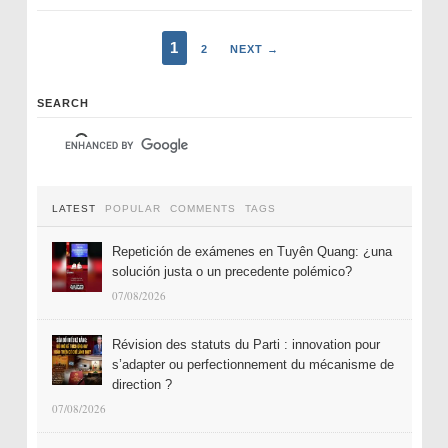
1
2
NEXT →
SEARCH
LATEST
POPULAR
COMMENTS
TAGS
Repetición de exámenes en Tuyên Quang: ¿una
solución justa o un precedente polémico?
07/08/2026
Révision des statuts du Parti : innovation pour
s’adapter ou perfectionnement du mécanisme de
direction ?
07/08/2026