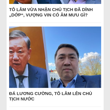
TÔ LÂM VỪA NHẬN CHỦ TỊCH ĐÃ DÍNH
„DỚP“, VƯỢNG VIN CÓ ÂM MƯU GÌ?
ĐÁ LƯƠNG CƯỜNG, TÔ LÂM LÊN CHỦ
TỊCH NƯỚC