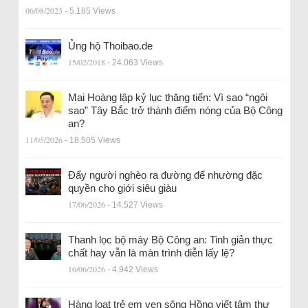
06/08/2023
- 5.165 Views
Ủng hộ Thoibao.de
15/02/2018
- 24.063 Views
Mai Hoàng lập kỷ lục thăng tiến: Vì sao “ngôi
sao” Tây Bắc trở thành điểm nóng của Bộ Công
an?
11/05/2026
- 18.505 Views
Đẩy người nghèo ra đường để nhường đặc
quyền cho giới siêu giàu
17/06/2026
- 14.527 Views
Thanh lọc bộ máy Bộ Công an: Tinh giản thực
chất hay vẫn là màn trình diễn lấy lệ?
16/06/2026
- 4.942 Views
Hàng loạt trẻ em ven sông Hồng viết tâm thư