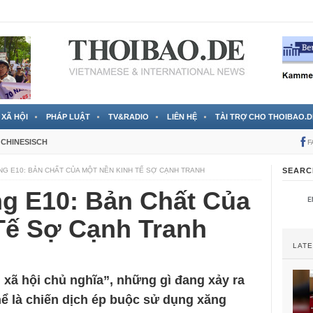
 đã được chính thức xác nhận
3 Jahren ago
XÃ HỘI
PHÁP LUẬT
TV&RADIO
LIÊN HỆ
TÀI TRỢ CHO THOIBAO.D
CHINESISCH
F
G E10: BẢN CHẤT CỦA MỘT NỀN KINH TẾ SỢ CẠNH TRANH
SEARC
g E10: Bản Chất Của
Tế Sợ Cạnh Tranh
LAT
xã hội chủ nghĩa”, những gì đang xảy ra
hể là chiến dịch ép buộc sử dụng xăng