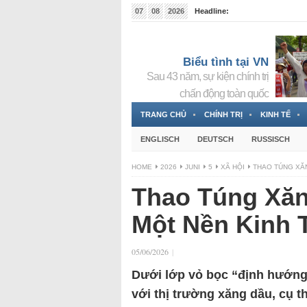
07
08
2026
Headline:
Tin bà Nguyễn Thị Thanh Nhàn đang ẩn náu tại Đức
Biểu tình tại VN
Sau 43 năm, sự kiện chính trị
chấn động toàn quốc
TRANG CHỦ
CHÍNH TRỊ
KINH TẾ
ENGLISCH
DEUTSCH
RUSSISCH
HOME
2026
JUNI
5
XÃ HỘI
THAO TÚNG XĂN
Thao Túng Xăn
Một Nền Kinh 
05/06/2026
|
Dưới lớp vỏ bọc “định hướng 
với thị trường xăng dầu, cụ t