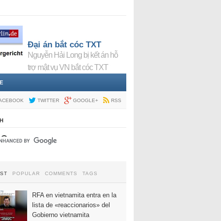
Đại án bắt cóc TXT
Nguyễn Hải Long bị kết án hỗ
trợ mật vụ VN bắt cóc TXT
E
ACEBOOK
TWITTER
GOOGLE+
RSS
H
EST
POPULAR
COMMENTS
TAGS
RFA en vietnamita entra en la
lista de «reaccionarios» del
Gobierno vietnamita