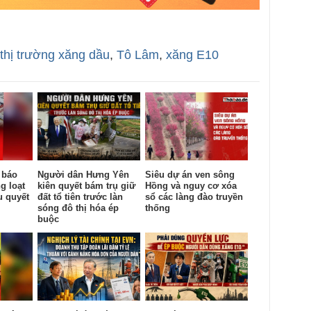
thị trường xăng dầu
,
Tô Lâm
,
xăng E10
 báo
Người dân Hưng Yên
Siêu dự án ven sông
g loạt
kiên quyết bám trụ giữ
Hồng và nguy cơ xóa
u quyết
đất tổ tiên trước làn
sổ các làng đào truyền
sóng đô thị hóa ép
thống
buộc