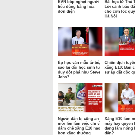
EVN bóp nghẹt người
Bài học từ Thủ 
tiêu dùng bằng hóa
Lời cảnh báo đắ
đơn điện
cho cơn lốc qu
Hà Nội
Ép học văn mẫu từ bé,
Chiến dịch tuyê
sao lại đòi học sinh tư
xăng E10: Bản c
duy đột phá như Steve
sự áp đặt độc q
Jobs?
Người dân bị công an
Xăng E10 làm n
mời lên làm việc chỉ vì
máy hay quyền 
dám chê xăng E10 hao
đang làm nóng 
hơn xăng thường
dân?