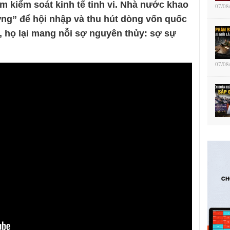
ệm kiểm soát kinh tế tinh vi. Nhà nước khao
07/08
ường” để hội nhập và thu hút dòng vốn quốc
, họ lại mang nỗi sợ nguyên thủy: sợ sự
07/08