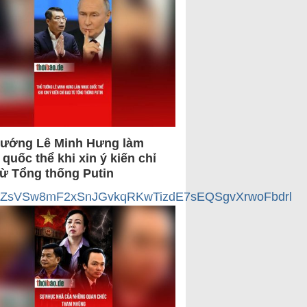
tướng Lê Minh Hưng làm
quốc thể khi xin ý kiến chỉ
từ Tổng thống Putin
k5EFZsVSw8mF2xSnJGvkqRKwTizdE7sEQSgvXrwoFbdrl