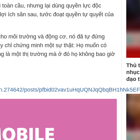
toàn cầu, nhưng lại dùng quyền lực độc
ợi ích sân sau, tước đoạt quyền tự quyết của
cho môi trường và động cơ, nó đã tự đứng
y chỉ chứng minh một sự thật: Họ muốn có
ng là một thị trường mà ở đó họ không bao giờ
Thủ 
nhục 
đạo 
e.anh.274642/posts/pfbid02vav1uHqUQNJqQbqBH1hN