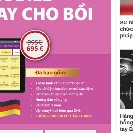
Sự n
chức
pháp
Hàng
bỗng
tay 