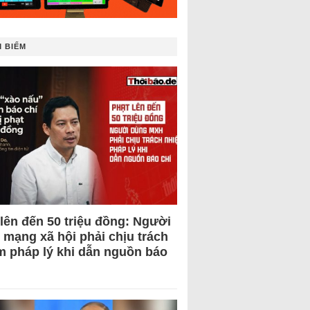
 BIẾM
 lên đến 50 triệu đồng: Người
 mạng xã hội phải chịu trách
m pháp lý khi dẫn nguồn báo