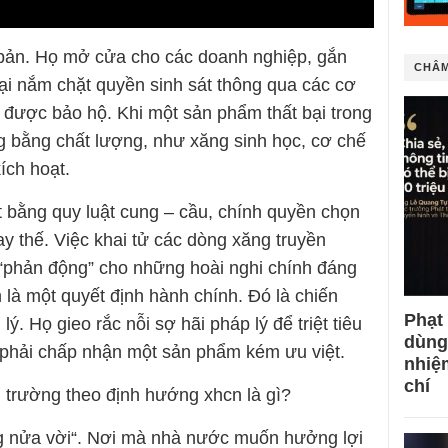
 bản. Họ mở cửa cho các doanh nghiệp, gắn
CHÂM
lại nắm chặt quyền sinh sát thông qua các cơ
 được bảo hộ. Khi một sản phẩm thất bại trong
ng bằng chất lượng, như xăng sinh học, cơ chế
ích hoạt.
ết bằng quy luật cung – cầu, chính quyền chọn
y thế. Việc khai tử các dòng xăng truyền
 “phản động” cho những hoài nghi chính đáng
là một quyết định hành chính. Đó là chiến
Phạt
lý. Họ gieo rắc nỗi sợ hãi pháp lý để triệt tiêu
dùng
 phải chấp nhận một sản phẩm kém ưu việt.
nhiệ
chí
hị trường theo định hướng xhcn là gì?
ờng nửa vời“. Nơi mà nhà nước muốn hưởng lợi