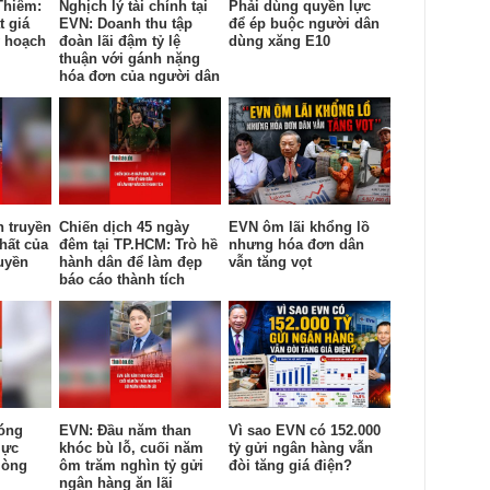
Thiêm:
Nghịch lý tài chính tại
Phải dùng quyền lực
t giá
EVN: Doanh thu tập
để ép buộc người dân
y hoạch
đoàn lãi đậm tỷ lệ
dùng xăng E10
thuận với gánh nặng
hóa đơn của người dân
n truyền
Chiến dịch 45 ngày
EVN ôm lãi khổng lồ
hất của
đêm tại TP.HCM: Trò hề
nhưng hóa đơn dân
uyền
hành dân để làm đẹp
vẫn tăng vọt
báo cáo thành tích
óng
EVN: Đầu năm than
Vì sao EVN có 152.000
lực
khóc bù lỗ, cuối năm
tỷ gửi ngân hàng vẫn
lòng
ôm trăm nghìn tỷ gửi
đòi tăng giá điện?
ngân hàng ăn lãi