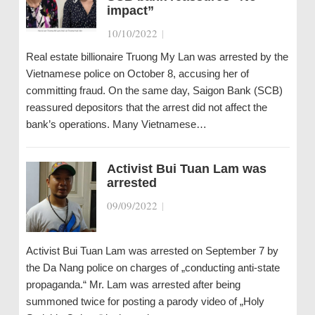
impact”
10/10/2022
|
Real estate billionaire Truong My Lan was arrested by the
Vietnamese police on October 8, accusing her of
committing fraud. On the same day, Saigon Bank (SCB)
reassured depositors that the arrest did not affect the
bank’s operations. Many Vietnamese…
Activist Bui Tuan Lam was
arrested
09/09/2022
|
Activist Bui Tuan Lam was arrested on September 7 by
the Da Nang police on charges of „conducting anti-state
propaganda.“ Mr. Lam was arrested after being
summoned twice for posting a parody video of „Holy