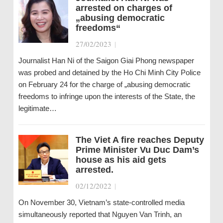
arrested on charges of
„abusing democratic
freedoms“
27/02/2023
|
Journalist Han Ni of the Saigon Giai Phong newspaper
was probed and detained by the Ho Chi Minh City Police
on February 24 for the charge of „abusing democratic
freedoms to infringe upon the interests of the State, the
legitimate…
The Viet A fire reaches Deputy
Prime Minister Vu Duc Dam’s
house as his aid gets
arrested.
02/12/2022
|
On November 30, Vietnam’s state-controlled media
simultaneously reported that Nguyen Van Trinh, an