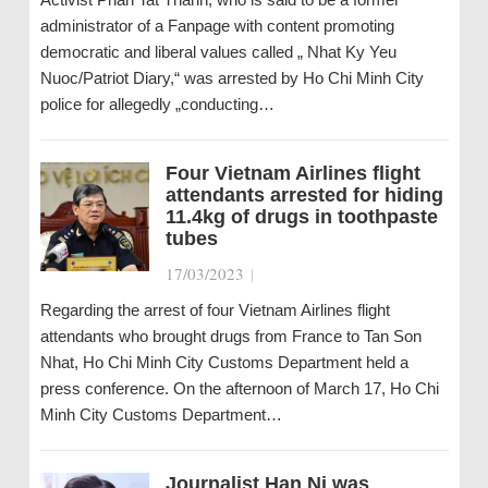
administrator of a Fanpage with content promoting
democratic and liberal values called „ Nhat Ky Yeu
Nuoc/Patriot Diary,“ was arrested by Ho Chi Minh City
police for allegedly „conducting…
Four Vietnam Airlines flight
attendants arrested for hiding
11.4kg of drugs in toothpaste
tubes
17/03/2023
|
Regarding the arrest of four Vietnam Airlines flight
attendants who brought drugs from France to Tan Son
Nhat, Ho Chi Minh City Customs Department held a
press conference. On the afternoon of March 17, Ho Chi
Minh City Customs Department…
Journalist Han Ni was