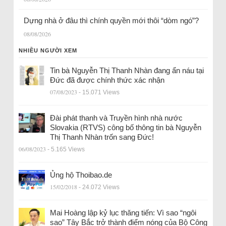
Dựng nhà ở đâu thì chính quyền mới thôi “dòm ngó”?
08/08/2026
NHIỀU NGƯỜI XEM
Tin bà Nguyễn Thị Thanh Nhàn đang ẩn náu tại
Đức đã được chính thức xác nhận
07/08/2023
- 15.071 Views
Đài phát thanh và Truyền hình nhà nước
Slovakia (RTVS) công bố thông tin bà Nguyễn
Thị Thanh Nhàn trốn sang Đức!
06/08/2023
- 5.165 Views
Ủng hộ Thoibao.de
15/02/2018
- 24.072 Views
Mai Hoàng lập kỷ lục thăng tiến: Vì sao “ngôi
sao” Tây Bắc trở thành điểm nóng của Bộ Công