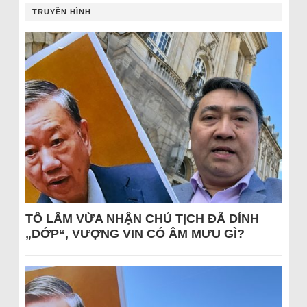
TRUYỀN HÌNH
TÔ LÂM VỪA NHẬN CHỦ TỊCH ĐÃ DÍNH
„DỚP“, VƯỢNG VIN CÓ ÂM MƯU GÌ?