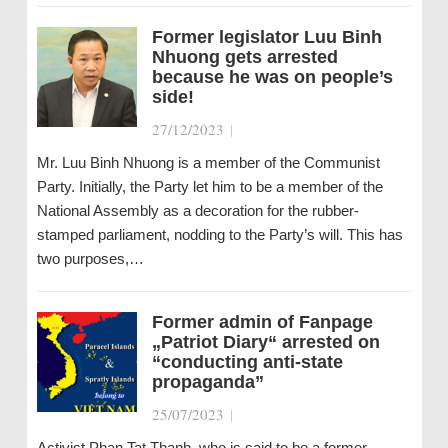
Former legislator Luu Binh
Nhuong gets arrested
because he was on people’s
side!
27/12/2023
|
Mr. Luu Binh Nhuong is a member of the Communist
Party. Initially, the Party let him to be a member of the
National Assembly as a decoration for the rubber-
stamped parliament, nodding to the Party’s will. This has
two purposes,…
Former admin of Fanpage
„Patriot Diary“ arrested on
“conducting anti-state
propaganda”
25/07/2023
|
Activist Phan Tat Thanh, who is said to be a former