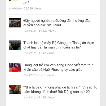
an?
11/05/2026
- 18.510 Views
Đẩy người nghèo ra đường để nhường đặc
quyền cho giới siêu giàu
17/06/2026
- 14.529 Views
Thanh lọc bộ máy Bộ Công an: Tinh giản thực
chất hay vẫn là màn trình diễn lấy lệ?
16/06/2026
- 4.942 Views
Hàng loạt trẻ em ven sông Hồng viết tâm thư
khẩn cầu bà Ngô Phương Ly cứu giúp
28/05/2026
- 3.781 Views
“Nhà là để ở, không phải để tích sản”: Vì sao Tô
Lâm không đánh thuế Bất Động sản thứ 2?
24/05/2026
- 2.428 Views