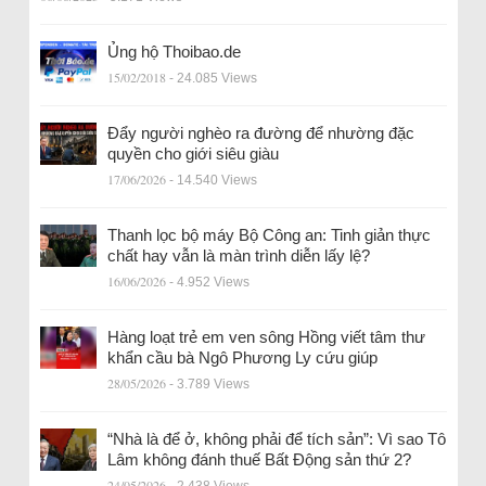
Ủng hộ Thoibao.de
15/02/2018
- 24.085 Views
Đẩy người nghèo ra đường để nhường đặc
quyền cho giới siêu giàu
17/06/2026
- 14.540 Views
Thanh lọc bộ máy Bộ Công an: Tinh giản thực
chất hay vẫn là màn trình diễn lấy lệ?
16/06/2026
- 4.952 Views
Hàng loạt trẻ em ven sông Hồng viết tâm thư
khẩn cầu bà Ngô Phương Ly cứu giúp
28/05/2026
- 3.789 Views
“Nhà là để ở, không phải để tích sản”: Vì sao Tô
Lâm không đánh thuế Bất Động sản thứ 2?
24/05/2026