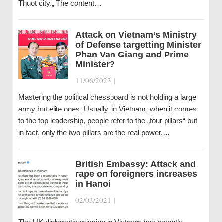
Thuot city.„ The content…
Attack on Vietnam’s Ministry
of Defense targetting Minister
Phan Van Giang and Prime
Minister?
11/06/2023
|
Mastering the political chessboard is not holding a large
army but elite ones. Usually, in Vietnam, when it comes
to the top leadership, people refer to the „four pillars“ but
in fact, only the two pillars are the real power,…
British Embassy: Attack and
rape on foreigners increases
in Hanoi
02/03/2021
|
The UK diplomatic mission in Vietnam has recently