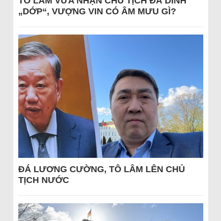
TÔ LÂM VỪA NHẬN CHỦ TỊCH ĐÃ DÍNH
„DỚP“, VƯỢNG VIN CÓ ÂM MƯU GÌ?
ĐÁ LƯƠNG CƯỜNG, TÔ LÂM LÊN CHỦ
TỊCH NƯỚC