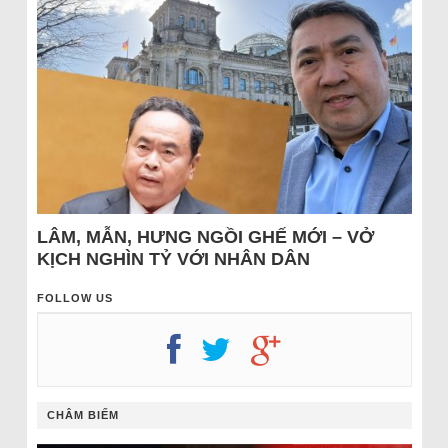
LÂM, MẪN, HƯNG NGỒI GHẾ MỚI – VỞ
KỊCH NGHÌN TỶ VỚI NHÂN DÂN
FOLLOW US
CHÂM BIẾM