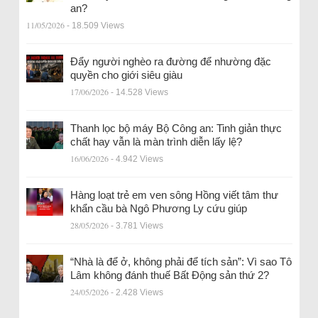
an?
11/05/2026
- 18.509 Views
Đẩy người nghèo ra đường để nhường đặc
quyền cho giới siêu giàu
17/06/2026
- 14.528 Views
Thanh lọc bộ máy Bộ Công an: Tinh giản thực
chất hay vẫn là màn trình diễn lấy lệ?
16/06/2026
- 4.942 Views
Hàng loạt trẻ em ven sông Hồng viết tâm thư
khẩn cầu bà Ngô Phương Ly cứu giúp
28/05/2026
- 3.781 Views
“Nhà là để ở, không phải để tích sản”: Vì sao Tô
Lâm không đánh thuế Bất Động sản thứ 2?
24/05/2026
- 2.428 Views