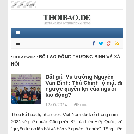
08
08
2026
BỘ LAO ĐỘNG THƯƠNG BINH VÀ XÃ
SCHLAGWORT:
HỘI
Bắt giữ Vụ trưởng Nguyễn
Văn Bình: Thủ Chính lộ mặt đi
ngược quyền lợi của người
lao động?
12/05/2024
|
|
1.007
Theo kế hoạch, nhà nước Việt Nam dự kiến trong năm
2024 sẽ phê chuẩn Công ước 87 của Liên Hiệp Quốc, về
“quyền tự do lập hội và bảo vệ quyền tổ chức”. Tổng Liên