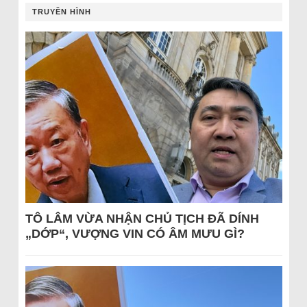
TRUYỀN HÌNH
TÔ LÂM VỪA NHẬN CHỦ TỊCH ĐÃ DÍNH
„DỚP“, VƯỢNG VIN CÓ ÂM MƯU GÌ?