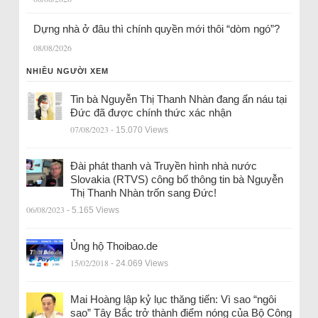
Dựng nhà ở đâu thì chính quyền mới thôi “dòm ngó”?
08/08/2026
NHIỀU NGƯỜI XEM
Tin bà Nguyễn Thị Thanh Nhàn đang ẩn náu tại
Đức đã được chính thức xác nhận
07/08/2023
- 15.070 Views
Đài phát thanh và Truyền hình nhà nước
Slovakia (RTVS) công bố thông tin bà Nguyễn
Thị Thanh Nhàn trốn sang Đức!
06/08/2023
- 5.165 Views
Ủng hộ Thoibao.de
15/02/2018
- 24.069 Views
Mai Hoàng lập kỷ lục thăng tiến: Vì sao “ngôi
sao” Tây Bắc trở thành điểm nóng của Bộ Công