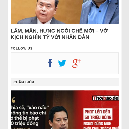
LÂM, MẪN, HƯNG NGỒI GHẾ MỚI – VỞ
KỊCH NGHÌN TỶ VỚI NHÂN DÂN
FOLLOW US
CHÂM BIẾM