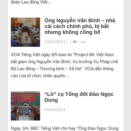
đoàn Lao động Việt…
Ông Nguyễn Văn Bình – nhà
cải cách chính phủ, bị bắt
nhưng không công bố
10/05/2024
|
|
1.468
VOA Tiếng Việt ngày 8/5 loan tin “Project 88: Việt Nam
bắt giam ông Nguyễn Văn Bình, Vụ trưởng Vụ Pháp chế
Bộ Lao động – Thương binh – Xã hội”. VOA dẫn thông
cáo của tổ chức nhân quyền…
“Lò” cụ Tổng đốt Đào Ngọc
Dung
05/04/2024
|
Ngày 3/4, BBC Tiếng Việt cho hay “Ông Đào Ngọc Dung