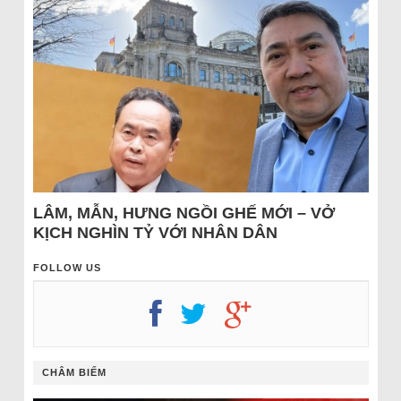
LÂM, MẪN, HƯNG NGỒI GHẾ MỚI – VỞ
KỊCH NGHÌN TỶ VỚI NHÂN DÂN
FOLLOW US
CHÂM BIẾM