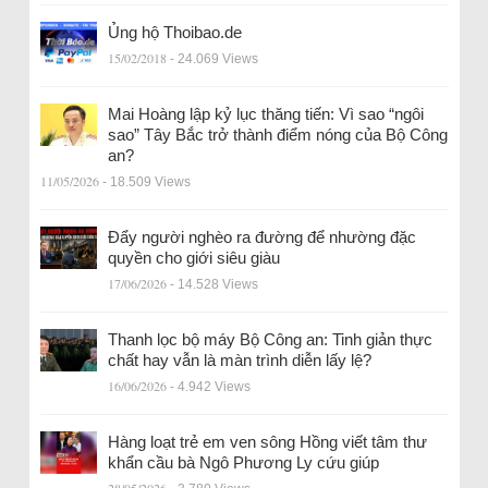
Ủng hộ Thoibao.de
15/02/2018
- 24.069 Views
Mai Hoàng lập kỷ lục thăng tiến: Vì sao “ngôi
sao” Tây Bắc trở thành điểm nóng của Bộ Công
an?
11/05/2026
- 18.509 Views
Đẩy người nghèo ra đường để nhường đặc
quyền cho giới siêu giàu
17/06/2026
- 14.528 Views
Thanh lọc bộ máy Bộ Công an: Tinh giản thực
chất hay vẫn là màn trình diễn lấy lệ?
16/06/2026
- 4.942 Views
Hàng loạt trẻ em ven sông Hồng viết tâm thư
khẩn cầu bà Ngô Phương Ly cứu giúp