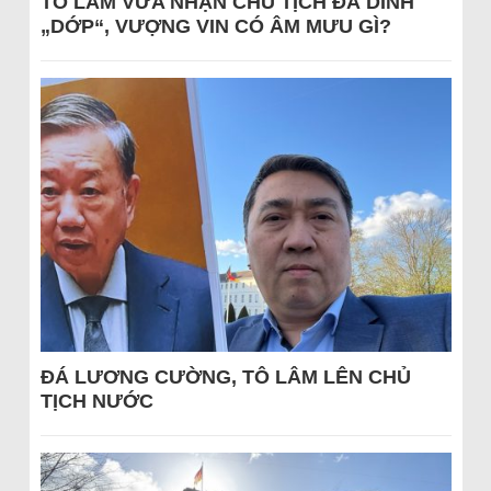
TÔ LÂM VỪA NHẬN CHỦ TỊCH ĐÃ DÍNH
„DỚP“, VƯỢNG VIN CÓ ÂM MƯU GÌ?
ĐÁ LƯƠNG CƯỜNG, TÔ LÂM LÊN CHỦ
TỊCH NƯỚC