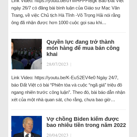
Link Video: https://youtu.be/uYWHFPFIBgk Báo Đất Việt
ngày 26/7 có đăng bài bình luận của Giáo sư Mạc Văn
Trang, về việc Chủ tịch Hà Tĩnh -Võ Trọng Hải nói rằng
ông đã nhận được hơn 1000 cuộc gọi sau khi…
Quyền lực đang trở thành
món hàng để mua bán công
khai
28/07/2023
|
Link Video: https://youtu.be/K-EuS2EV4e0 Ngày 24/7,
báo Đất Việt có bài “Phiên tòa và cuộc “ngã giá” triệu đô
ngang nhiên trước công luận”. Theo đó, bài báo dẫn nhận
xét của một nhà quan sát, cho rằng, chưa bao giờ…
Vợ chồng Biden kiếm được
bao nhiêu tiền trong năm 2022
20/04/2023
|