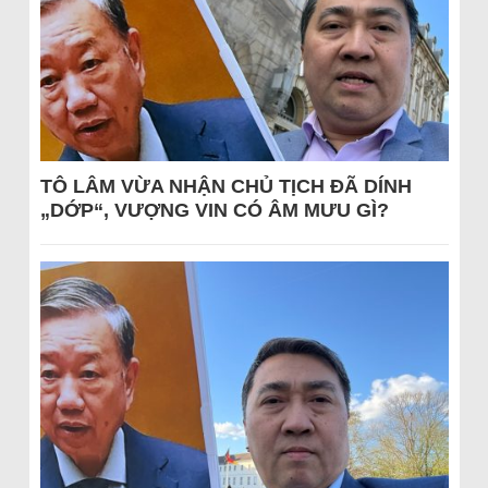
TÔ LÂM VỪA NHẬN CHỦ TỊCH ĐÃ DÍNH
„DỚP“, VƯỢNG VIN CÓ ÂM MƯU GÌ?