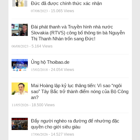
Đức đã được chính thức xác nhận
07/08/2023
- 15.065 Views
Đài phát thanh và Truyền hình nhà nước
Slovakia (RTVS) công bố thông tin bà Nguyễn
Thị Thanh Nhàn trốn sang Đức!
06/08/2023
- 5.164 Views
Ủng hộ Thoibao.de
15/02/2018
- 24.054 Views
Mai Hoàng lập kỷ lục thăng tiến: Vì sao “ngôi
sao” Tây Bắc trở thành điểm nóng của Bộ Công
an?
11/05/2026
- 18.500 Views
Đẩy người nghèo ra đường để nhường đặc
quyền cho giới siêu giàu
17/06/2026
- 14.527 Views