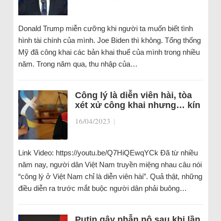
Donald Trump miễn cưỡng khi người ta muốn biết tình
hình tài chính của mình. Joe Biden thì không. Tổng thống
Mỹ đã công khai các bản khai thuế của mình trong nhiều
năm. Trong năm qua, thu nhập của…
Công lý là diễn viên hài, tòa
xét xử công khai nhưng… kín
16/04/2023
|
Link Video: https://youtu.be/Q7HiQEwqYCk Đã từ nhiều
năm nay, người dân Việt Nam truyền miệng nhau câu nói
“công lý ở Việt Nam chỉ là diễn viên hài”. Quả thật, những
điều diễn ra trước mắt buộc người dân phải buông…
Putin gây phẫn nộ sau khi lần