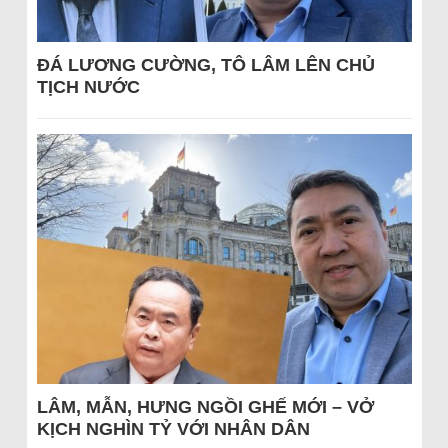
ĐÁ LƯƠNG CƯỜNG, TÔ LÂM LÊN CHỦ
TỊCH NƯỚC
LÂM, MẪN, HƯNG NGỒI GHẾ MỚI – VỞ
KỊCH NGHÌN TỶ VỚI NHÂN DÂN