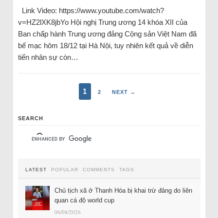
Link Video: https://www.youtube.com/watch?
v=HZ2lXK8jbYo Hội nghị Trung ương 14 khóa XII của
Ban chấp hành Trung ương đảng Cộng sản Việt Nam đã
bế mạc hôm 18/12 tại Hà Nội, tuy nhiên kết quả về diễn
tiến nhân sự còn…
1
2
NEXT →
SEARCH
LATEST
POPULAR
COMMENTS
TAGS
Chủ tịch xã ở Thanh Hóa bị khai trừ đảng do liên
quan cá độ world cup
06/08/2026