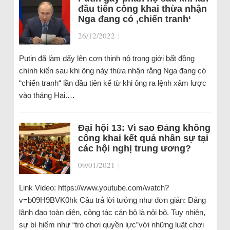
đầu tiên công khai thừa nhận
Nga đang có ‚chiến tranh‘
26/12/2022
|
Putin đã làm dấy lên cơn thịnh nộ trong giới bất đồng
chính kiến sau khi ông này thừa nhận rằng Nga đang có
“chiến tranh“ lần đầu tiên kể từ khi ông ra lệnh xâm lược
vào tháng Hai.…
Đại hội 13: Vì sao Đảng không
công khai kết quả nhân sự tại
các hội nghị trung ương?
09/01/2021
|
Link Video: https://www.youtube.com/watch?
v=b09H9BVK0hk Câu trả lời tưởng như đơn giản: Đảng
lãnh đạo toàn diện, công tác cán bộ là nội bộ. Tuy nhiên,
sự bí hiểm như “trò chơi quyền lực”với những luật chơi