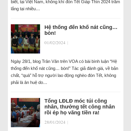
biết, tại Việt Nam, không khí đón Tết Giáp Thìn 2024 trầm
lắng tại nhiều…
Hệ thống đến khố nát cũng…
bòn!
01/02/2024
|
Ngày 28/1, blog Trân Văn trên VOA có bài bình luận “Hệ
thống đến khố nát cũng… bòn!” Tác giả đánh giá, về bản
chất, “quà” hỗ trợ người lao động nghèo đón Tết, không
phải là ân huệ do…
Tổng LĐLĐ móc túi công
nhân, thưởng tết công nhân
rồi ép họ văng tiền ra!
28/01/2024
|