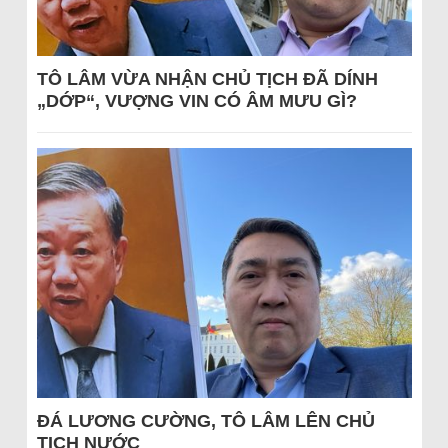
TÔ LÂM VỪA NHẬN CHỦ TỊCH ĐÃ DÍNH
„DỚP“, VƯỢNG VIN CÓ ÂM MƯU GÌ?
ĐÁ LƯƠNG CƯỜNG, TÔ LÂM LÊN CHỦ
TỊCH NƯỚC