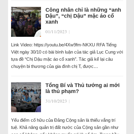
Công nhân chỉ là những “anh
Dậu”, “chị Dậu” mặc áo cổ
xanh
01/11/2023
|
Link Video: https://youtu.be/4Xw9fm-NKXU RFA Tiếng
Việt ngày 30/10 có bài bình luận của tác giả Lục Cung với
tựa đề “Chị Dậu mặc áo cổ xanh”. Tác giả kể lại câu
chuyện bi thương của gia đình chị T, được…
Tổng Bí và Thủ tướng ai mới
là thủ phạm?
31/10/2023
|
Yếu điểm cố hữu của Đảng Cộng sản là thiếu vắng trí
tuệ. Khả năng quản trị đất nước của Cộng sản gần như