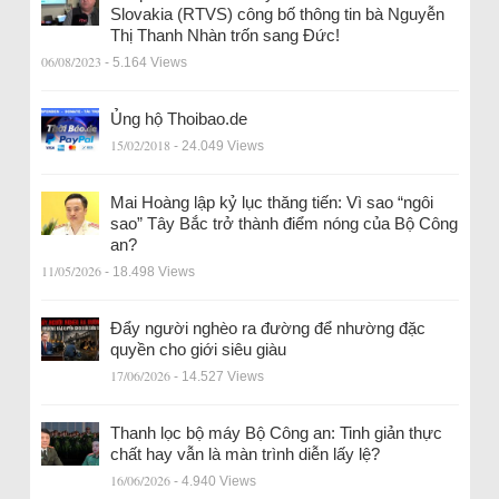
Slovakia (RTVS) công bố thông tin bà Nguyễn
Thị Thanh Nhàn trốn sang Đức!
06/08/2023
- 5.164 Views
Ủng hộ Thoibao.de
15/02/2018
- 24.049 Views
Mai Hoàng lập kỷ lục thăng tiến: Vì sao “ngôi
sao” Tây Bắc trở thành điểm nóng của Bộ Công
an?
11/05/2026
- 18.498 Views
Đẩy người nghèo ra đường để nhường đặc
quyền cho giới siêu giàu
17/06/2026
- 14.527 Views
Thanh lọc bộ máy Bộ Công an: Tinh giản thực
chất hay vẫn là màn trình diễn lấy lệ?
16/06/2026
- 4.940 Views