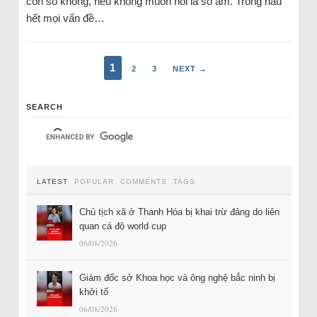
con số không, nếu không muốn nói là số âm. Trong hầu
hết mọi vấn đề…
1
2
3
NEXT →
SEARCH
LATEST
POPULAR
COMMENTS
TAGS
Chủ tịch xã ở Thanh Hóa bị khai trừ đảng do liên
quan cá độ world cup
06/08/2026
Giám đốc sở Khoa học và ông nghệ bắc ninh bị
khởi tố
06/08/2026