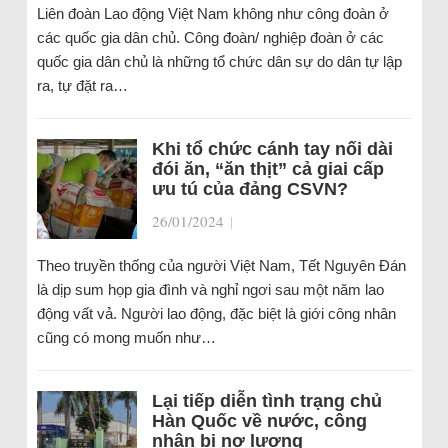
Liên đoàn Lao động Việt Nam không như công đoàn ở
các quốc gia dân chủ. Công đoàn/ nghiệp đoàn ở các
quốc gia dân chủ là những tổ chức dân sự do dân tự lập
ra, tự đặt ra…
Khi tổ chức cánh tay nối dài
đói ăn, “ăn thịt” cả giai cấp
ưu tú của đảng CSVN?
26/01/2024
|
Theo truyền thống của người Việt Nam, Tết Nguyên Đán
là dịp sum họp gia đình và nghỉ ngơi sau một năm lao
động vất vả. Người lao động, đặc biệt là giới công nhân
cũng có mong muốn như…
Lại tiếp diễn tình trạng chủ
Hàn Quốc về nước, công
nhân bị nợ lương