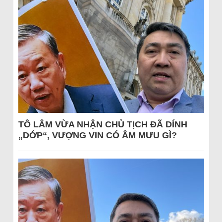
TÔ LÂM VỪA NHẬN CHỦ TỊCH ĐÃ DÍNH
„DỚP“, VƯỢNG VIN CÓ ÂM MƯU GÌ?