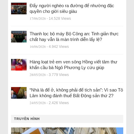
Đẩy người nghèo ra đường để nhường đặc
quyền cho giới siêu giàu
17/06/2026
- 14.528 Views
Thanh lọc bộ máy Bộ Công an: Tinh giản thực
chất hay vẫn là màn trình diễn lấy lệ?
16/06/2026
- 4.942 Views
Hàng loạt trẻ em ven sông Hồng viết tâm thư
khẩn cầu bà Ngô Phương Ly cứu giúp
28/05/2026
- 3.779 Views
“Nhà là để ở, không phải để tích sản”: Vì sao Tô
Lâm không đánh thuế Bất Động sản thứ 2?
24/05/2026
- 2.426 Views
TRUYỀN HÌNH