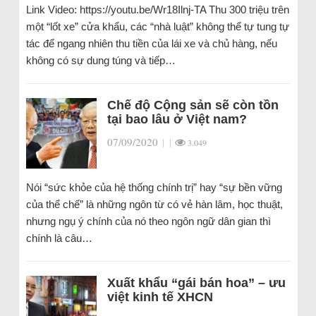
Link Video: https://youtu.be/Wr18Ilnj-TA Thu 300 triệu trên
một “lốt xe” cửa khẩu, các “nhà luật” không thể tự tung tự
tác để ngang nhiên thu tiền của lái xe và chủ hàng, nếu
không có sự dung túng và tiếp…
Chế độ Cộng sản sẽ còn tồn
tại bao lâu ở Việt nam?
07/09/2020
|
|
3.049
Nói “sức khỏe của hệ thống chính trị” hay “sự bền vững
của thể chế” là những ngôn từ có vẻ hàn lâm, học thuật,
nhưng ngụ ý chính của nó theo ngôn ngữ dân gian thì
chính là câu…
Xuất khẩu “gái bán hoa” – ưu
việt kinh tế XHCN