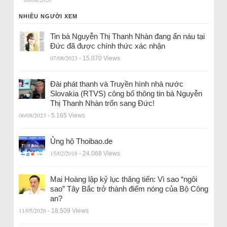
NHIỀU NGƯỜI XEM
Tin bà Nguyễn Thị Thanh Nhàn đang ẩn náu tại
Đức đã được chính thức xác nhận
07/08/2023
- 15.070 Views
Đài phát thanh và Truyền hình nhà nước
Slovakia (RTVS) công bố thông tin bà Nguyễn
Thị Thanh Nhàn trốn sang Đức!
06/08/2023
- 5.165 Views
Ủng hộ Thoibao.de
15/02/2018
- 24.068 Views
Mai Hoàng lập kỷ lục thăng tiến: Vì sao “ngôi
sao” Tây Bắc trở thành điểm nóng của Bộ Công
an?
11/05/2026
- 18.509 Views