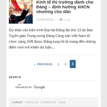
Kinh tế thị trường dành cho
Đảng – định hướng XHCN
nhường cho dân
12/06/2020
|
|
1.142
Dự thảo văn kiện trình Đại hội Đảng lần thứ 13 do Ban
Tuyên giáo Trung ương Đảng Cộng sản Việt Nam tổ
chức sáng 10/6 được Đảng tung hô là mang đến những
điểm mới mẻ khiến dư luận…
3
← PREVIOUS
1
2
SEARCH
LATEST
POPULAR
COMMENTS
TAGS