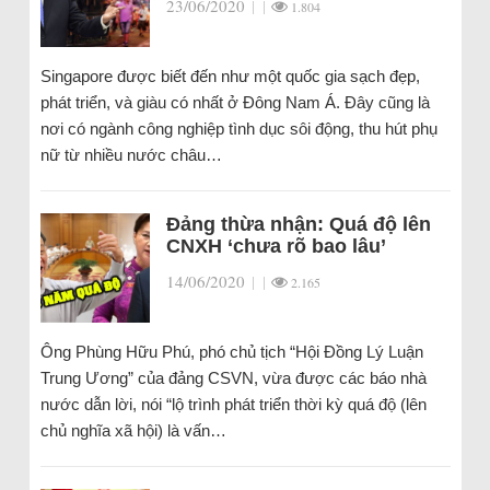
23/06/2020
|
|
1.804
Singapore được biết đến như một quốc gia sạch đẹp,
phát triển, và giàu có nhất ở Đông Nam Á. Đây cũng là
nơi có ngành công nghiệp tình dục sôi động, thu hút phụ
nữ từ nhiều nước châu…
Đảng thừa nhận: Quá độ lên
CNXH ‘chưa rõ bao lâu’
14/06/2020
|
|
2.165
Ông Phùng Hữu Phú, phó chủ tịch “Hội Đồng Lý Luận
Trung Ương” của đảng CSVN, vừa được các báo nhà
nước dẫn lời, nói “lộ trình phát triển thời kỳ quá độ (lên
chủ nghĩa xã hội) là vấn…