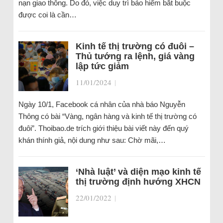
nạn giao thông. Do đó, việc duy trì bảo hiểm bắt buộc
được coi là cần…
Kinh tế thị trường có đuôi –
Thủ tướng ra lệnh, giá vàng
lập tức giảm
11/01/2024
|
Ngày 10/1, Facebook cá nhân của nhà báo Nguyễn
Thông có bài “Vàng, ngân hàng và kinh tế thị trường có
đuôi”. Thoibao.de trích giới thiệu bài viết này đến quý
khán thính giả, nội dung như sau: Chờ mãi,…
‘Nhà luật’ và diện mạo kinh tế
thị trường định hướng XHCN
22/01/2022
|