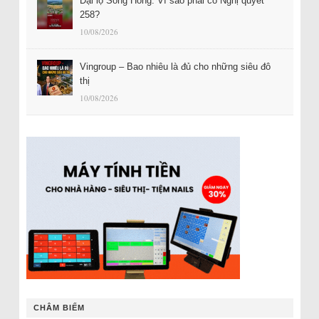
Đại lộ Sông Hồng: Vì sao phải có Nghị quyết
258?
10/08/2026
Vingroup – Bao nhiêu là đủ cho những siêu đô
thị
10/08/2026
CHÂM BIẾM