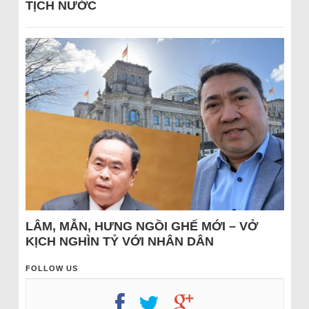
TỊCH NƯỚC
LÂM, MẪN, HƯNG NGỒI GHẾ MỚI – VỞ
KỊCH NGHÌN TỶ VỚI NHÂN DÂN
FOLLOW US