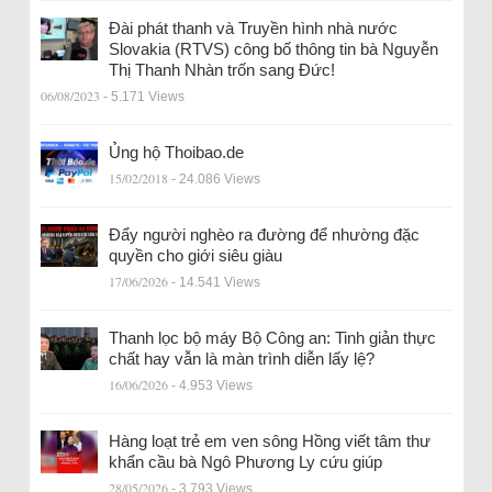
Đài phát thanh và Truyền hình nhà nước
Slovakia (RTVS) công bố thông tin bà Nguyễn
Thị Thanh Nhàn trốn sang Đức!
06/08/2023
- 5.171 Views
Ủng hộ Thoibao.de
15/02/2018
- 24.086 Views
Đẩy người nghèo ra đường để nhường đặc
quyền cho giới siêu giàu
17/06/2026
- 14.541 Views
Thanh lọc bộ máy Bộ Công an: Tinh giản thực
chất hay vẫn là màn trình diễn lấy lệ?
16/06/2026
- 4.953 Views
Hàng loạt trẻ em ven sông Hồng viết tâm thư
khẩn cầu bà Ngô Phương Ly cứu giúp
28/05/2026
- 3.793 Views