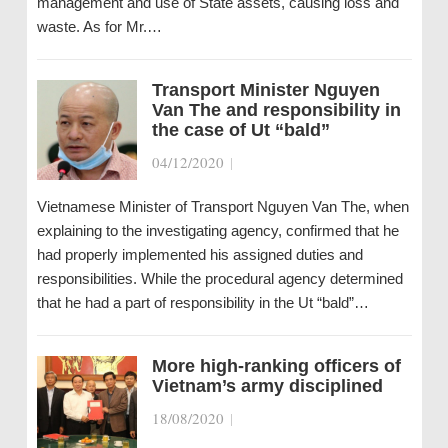
management and use of State assets, causing loss and
waste. As for Mr.…
Transport Minister Nguyen
Van The and responsibility in
the case of Ut “bald”
04/12/2020
|
Vietnamese Minister of Transport Nguyen Van The, when
explaining to the investigating agency, confirmed that he
had properly implemented his assigned duties and
responsibilities. While the procedural agency determined
that he had a part of responsibility in the Ut “bald”…
More high-ranking officers of
Vietnam’s army disciplined
18/08/2020
|