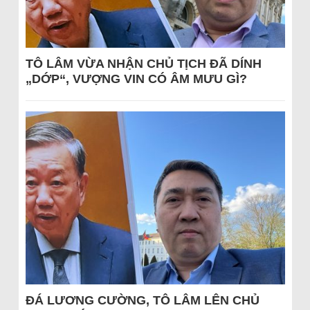
TÔ LÂM VỪA NHẬN CHỦ TỊCH ĐÃ DÍNH
„DỚP“, VƯỢNG VIN CÓ ÂM MƯU GÌ?
ĐÁ LƯƠNG CƯỜNG, TÔ LÂM LÊN CHỦ