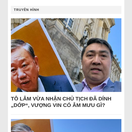
TRUYỀN HÌNH
TÔ LÂM VỪA NHẬN CHỦ TỊCH ĐÃ DÍNH
„DỚP“, VƯỢNG VIN CÓ ÂM MƯU GÌ?