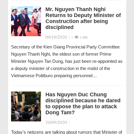
Mr. Nguyen Thanh Nghi
Returns to Deputy Minister of
Construction after being
disciplined
09/10/2020
|
|
1.088
Secretary of the Kien Giang Provincial Party Committee
Nguyen Thanh Nghi, the eldest son of former Prime
Minister Nguyen Tan Dung, has just been re-appointed as
a deputy minister of construction in the midst of the
Vietnamese Politburo preparing personnel…
Has Nguyen Duc Chung
disciplined because he dared
to oppose the plan to attack
Dong Tam?
20/09/2020
|
Today’s netizens are talking about rumors that Minister of