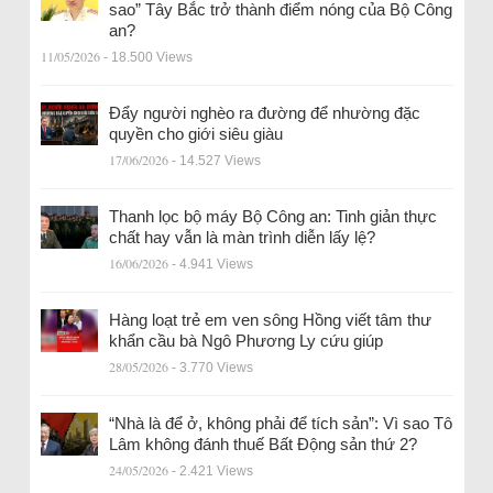
sao” Tây Bắc trở thành điểm nóng của Bộ Công
an?
11/05/2026
- 18.500 Views
Đẩy người nghèo ra đường để nhường đặc
quyền cho giới siêu giàu
17/06/2026
- 14.527 Views
Thanh lọc bộ máy Bộ Công an: Tinh giản thực
chất hay vẫn là màn trình diễn lấy lệ?
16/06/2026
- 4.941 Views
Hàng loạt trẻ em ven sông Hồng viết tâm thư
khẩn cầu bà Ngô Phương Ly cứu giúp
28/05/2026
- 3.770 Views
“Nhà là để ở, không phải để tích sản”: Vì sao Tô
Lâm không đánh thuế Bất Động sản thứ 2?
24/05/2026
- 2.421 Views