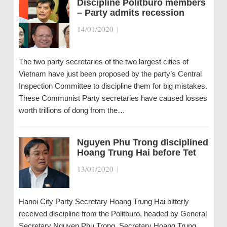
Discipline Politburo members
– Party admits recession
14/01/2020
|
The two party secretaries of the two largest cities of
Vietnam have just been proposed by the party’s Central
Inspection Committee to discipline them for big mistakes.
These Communist Party secretaries have caused losses
worth trillions of dong from the…
Nguyen Phu Trong disciplined
Hoang Trung Hai before Tet
13/01/2020
|
Hanoi City Party Secretary Hoang Trung Hai bitterly
received discipline from the Politburo, headed by General
Secretary Nguyen Phu Trong. Secretary Hoang Trung