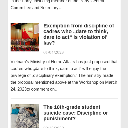
in the Party, including member of the Party Central
Committee and Secretary…
Exemption from discipline of
cadres who „dare to think,
dare to act“ is violation of
law?
01/04/2023
|
Vietnam’s Ministry of Home Affairs has just proposed that
cadres who „dare to think, dare to act“ will enjoy the
privilege of „disciplinary exemption.“ The ministry made
the proposal mentioned above at the Workshop on March
24, 2023to comment on…
The 10th-grade student
suicide case: Discipline or
punishment?
09/12/2020
|