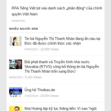
RFA Tiếng Việt lọt vào danh sách „phản động“ của chính
quyền Việt Nam
06/08/2026
NHIỀU NGƯỜI XEM
Tin bà Nguyễn Thị Thanh Nhàn đang ẩn náu tại
Đức đã được chính thức xác nhận
07/08/2023
- 15.065 Views
Đài phát thanh và Truyền hình nhà nước
Slovakia (RTVS) công bố thông tin bà Nguyễn
Thị Thanh Nhàn trốn sang Đức!
06/08/2023
- 5.164 Views
Ủng hộ Thoibao.de
15/02/2018
- 24.054 Views
Mai Hoàng lập kỷ lục thăng tiến: Vì sao “ngôi