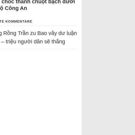
 chốc thành chuột bạch dưới
Bộ Công An
TE KOMMENTARE
g Rồng Trần
zu
Bao vây dư luận
 – triệu người dân sẽ thắng