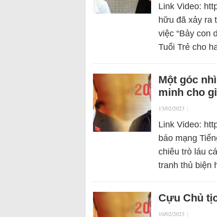
Link Video: ht
hữu đã xảy ra 
việc “Bảy con 
Tuổi Trẻ cho h
Một góc nhì
minh cho gi
13/02/2023
|
Link Video: ht
báo mạng Tiến
chiêu trò láu 
tranh thủ biện
Cựu Chủ tịc
10/02/2023
|