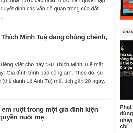
lực nhà nước cao nhất, thực hiện quyền lập
; quyết định các vấn đề quan trọng của đất
m…
CHÂM
 Thích Minh Tuệ đang chông chênh,
Tiếng Việt cho hay “Sư Thích Minh Tuệ mất
ày: Gia đình trình báo công an”. Theo đó, sư
 (thế danh Lê Anh Tú) mất tích gần 20 ngày,
Phạt
 em ruột trong một gia đình kiện
dùng
 quyền nuôi mẹ
nhiệ
chí