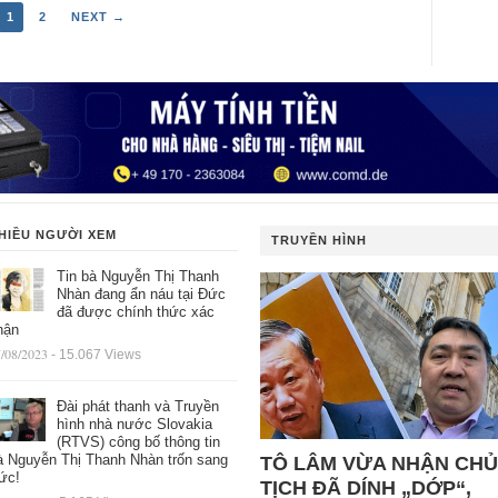
1
2
NEXT →
HIỀU NGƯỜI XEM
TRUYỀN HÌNH
Tin bà Nguyễn Thị Thanh
Nhàn đang ẩn náu tại Đức
đã được chính thức xác
hận
/08/2023
- 15.067 Views
Đài phát thanh và Truyền
hình nhà nước Slovakia
(RTVS) công bố thông tin
à Nguyễn Thị Thanh Nhàn trốn sang
TÔ LÂM VỪA NHẬN CHỦ
ức!
TỊCH ĐÃ DÍNH „DỚP“,