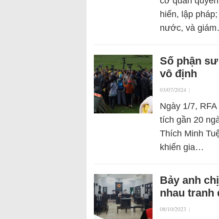
cơ quan quyền 
hiến, lập pháp
nước, và giá
Số phận sư
vô định
03/07/2024
|
Ngày 1/7, RFA 
tích gần 20 ng
Thích Minh Tuệ
khiến gia…
Bảy anh chị
nhau tranh
08/10/2023
|