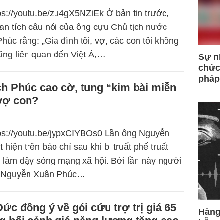
tps://youtu.be/zu4gX5NZiEk Ở bản tin trước,
an tích câu nói của ông cựu Chủ tịch nước
úc rằng: „Gia đình tôi, vợ, các con tôi không
hũng liên quan đến Việt Á,…
Sự n
chức
pháp
h Phúc cao cờ, tung “kim bài miễn
 vợ con?
tps://youtu.be/jypxCIYBOs0 Lần ông Nguyễn
hiện trên báo chí sau khi bị truất phế truất
n làm dậy sóng mạng xã hội. Bởi lần này người
g Nguyễn Xuân Phúc…
ức đồng ý về gói cứu trợ trị giá 65
Hàng