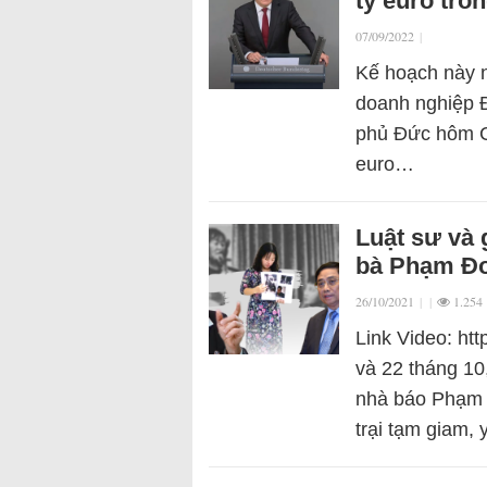
tỷ euro tro
07/09/2022
|
Kế hoạch này n
doanh nghiệp Đ
phủ Đức hôm Ch
euro…
Luật sư và 
bà Phạm Đo
26/10/2021
|
|
1.254
Link Video: ht
và 22 tháng 10
nhà báo Phạm Đ
trại tạm giam,