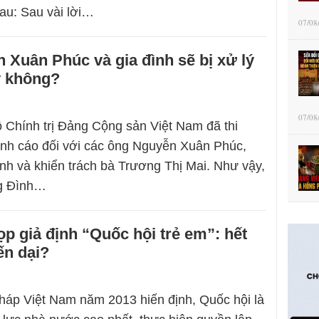
au: Sau vài lời…
07/08
 Xuân Phúc và gia đình sẽ bị xử lý
y không?
07/08
 Chính trị Đảng Cộng sản Việt Nam đã thi
ảnh cáo đối với các ông Nguyễn Xuân Phúc,
h và khiển trách bà Trương Thị Mai. Như vậy,
g Đình…
p giả định “Quốc hội trẻ em”: hết
ến dại?
háp Việt Nam năm 2013 hiến định, Quốc hội là