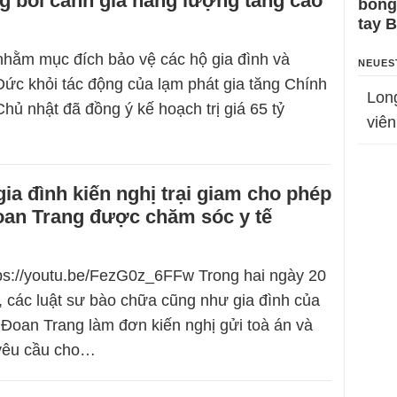
ng bối cảnh giá năng lượng tăng cao
bỗng
tay 
hằm mục đích bảo vệ các hộ gia đình và
NEUES
ức khỏi tác động của lạm phát gia tăng Chính
Lon
ủ nhật đã đồng ý kế hoạch trị giá 65 tỷ
viên
gia đình kiến nghị trại giam cho phép
an Trang được chăm sóc y tế
tps://youtu.be/FezG0z_6FFw Trong hai ngày 20
, các luật sư bào chữa cũng như gia đình của
oan Trang làm đơn kiến nghị gửi toà án và
 yêu cầu cho…