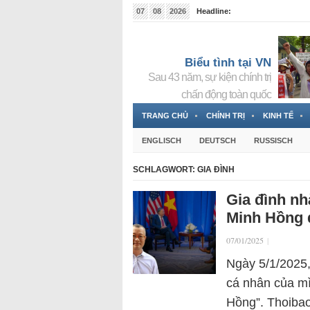
07
08
2026
Headline:
Tin bà Nguyễn Thị Thanh Nhàn đang ẩn náu tại Đức
Biểu tình tại VN
Sau 43 năm, sự kiện chính trị
chấn động toàn quốc
TRANG CHỦ
CHÍNH TRỊ
KINH TẾ
ENGLISCH
DEUTSCH
RUSSISCH
SCHLAGWORT:
GIA ĐÌNH
Gia đình n
Minh Hồng 
07/01/2025
|
Ngày 5/1/2025,
cá nhân của m
Hồng”. Thoibao.