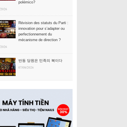
polémico?
/2026
Révision des statuts du Parti :
innovation pour s’adapter ou
perfectionnement du
mécanisme de direction ?
/2026
반동 당원은 민족의 복이다
07/08/2026