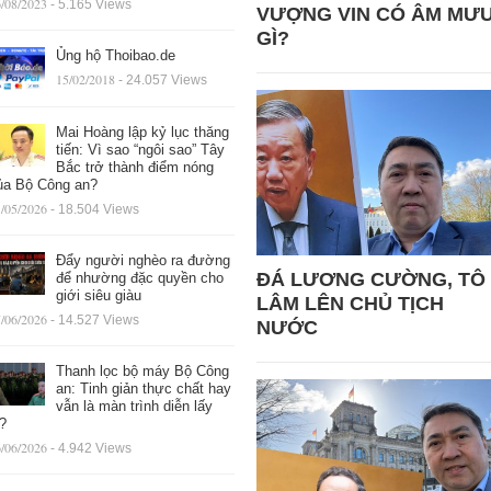
/08/2023
- 5.165 Views
VƯỢNG VIN CÓ ÂM MƯ
GÌ?
Ủng hộ Thoibao.de
15/02/2018
- 24.057 Views
Mai Hoàng lập kỷ lục thăng
tiến: Vì sao “ngôi sao” Tây
Bắc trở thành điểm nóng
ủa Bộ Công an?
/05/2026
- 18.504 Views
Đẩy người nghèo ra đường
ĐÁ LƯƠNG CƯỜNG, TÔ
để nhường đặc quyền cho
giới siêu giàu
LÂM LÊN CHỦ TỊCH
/06/2026
- 14.527 Views
NƯỚC
Thanh lọc bộ máy Bộ Công
an: Tinh giản thực chất hay
vẫn là màn trình diễn lấy
ệ?
/06/2026
- 4.942 Views