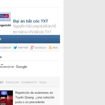
Đại án bắt cóc TXT
Nguyễn Hải Long bị kết án hỗ
trợ mật vụ VN bắt cóc TXT
E
ACEBOOK
TWITTER
GOOGLE+
RSS
H
EST
POPULAR
COMMENTS
TAGS
Repetición de exámenes en
Tuyên Quang: ¿una solución
justa o un precedente