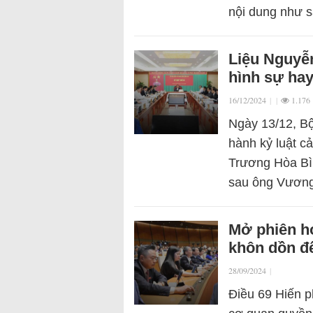
nội dung như s
Liệu Nguyễn
hình sự ha
16/12/2024
|
|
1.176
Ngày 13/12, Bộ
hành kỷ luật c
Trương Hòa Bìn
sau ông Vươn
Mở phiên họ
khôn dồn đ
28/09/2024
|
Điều 69 Hiến p