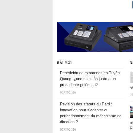
BÀI MỚI
N
Repetición de exámenes en Tuyên
Quang: ¿una solución justa o un
precedente polémico?
n
07/08/2026
07
Révision des statuts du Parti :
innovation pour s’adapter ou
perfectionnement du mécanisme de
direction ?
b
Đ
07/08/2026