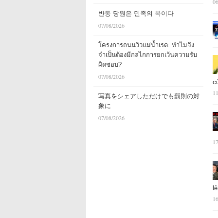
06
반동 당원은 민족의 복이다
07/08/2026
โครงการถนนวิวแม่น้ำเรด: ทำไมจึง
จำเป็นต้องมีกลไกการยกเว้นความรับ
ผิดชอบ?
07/08/2026
c
11
写真をシェアしただけでも罰則の対
象に
07/08/2026
17
l
16