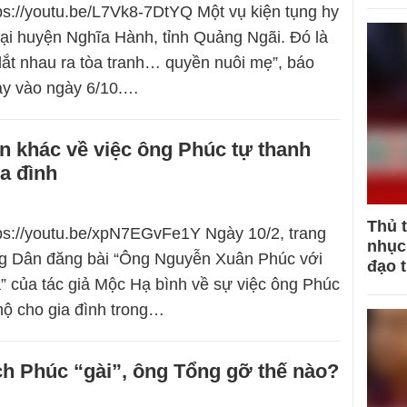
tps://youtu.be/L7Vk8-7DtYQ Một vụ kiện tụng hy
tại huyện Nghĩa Hành, tỉnh Quảng Ngãi. Đó là
dắt nhau ra tòa tranh… quyền nuôi mẹ”, báo
ay vào ngày 6/10.…
n khác về việc ông Phúc tự thanh
a đình
Thủ 
tps://youtu.be/xpN7EGvFe1Y Ngày 10/2, trang
nhục 
g Dân đăng bài “Ông Nguyễn Xuân Phúc với
đạo 
cá” của tác giả Mộc Hạ bình về sự việc ông Phúc
 hộ cho gia đình trong…
h Phúc “gài”, ông Tổng gỡ thế nào?