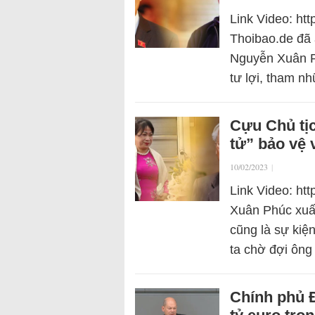
Link Video: ht
Thoibao.de đã 
Nguyễn Xuân Ph
tư lợi, tham n
Cựu Chủ tịc
tử” bảo vệ
10/02/2023
|
Link Video: ht
Xuân Phúc xuất 
cũng là sự kiệ
ta chờ đợi ôn
Chính phủ Đ