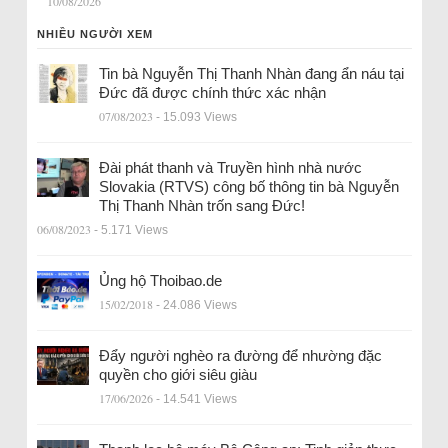
10/08/2026
NHIỀU NGƯỜI XEM
Tin bà Nguyễn Thị Thanh Nhàn đang ẩn náu tại
Đức đã được chính thức xác nhận
07/08/2023
- 15.093 Views
Đài phát thanh và Truyền hình nhà nước
Slovakia (RTVS) công bố thông tin bà Nguyễn
Thị Thanh Nhàn trốn sang Đức!
06/08/2023
- 5.171 Views
Ủng hộ Thoibao.de
15/02/2018
- 24.086 Views
Đẩy người nghèo ra đường để nhường đặc
quyền cho giới siêu giàu
17/06/2026
- 14.541 Views