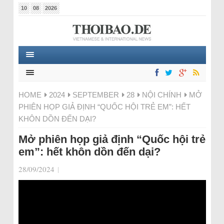
10
08
2026
HOME
2024
SEPTEMBER
28
NỘI CHÍNH
MỞ
PHIÊN HỌP GIẢ ĐỊNH “QUỐC HỘI TRẺ EM”: HẾT
KHÔN DỒN ĐẾN DẠI?
Mở phiên họp giả định “Quốc hội trẻ
em”: hết khôn dồn đến dại?
28/09/2024
|