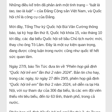
Những điều kể trên đã phản ánh một tình trạng –
“luật là
tao, tao là luật” –
của Đảng Cộng sản Việt Nam, và Quốc
hội chỉ là công cụ của Đảng.
Mới đây, Tổng Thư ký Quốc hội Bùi Văn Cường thông
báo, tại kỳ họp lần thứ 8, Quốc hội khóa 15, vào tháng 10
tới đây, các đại biểu Quốc hội sẽ bầu Chủ tịch nước mới,
thay cho ông Tô Lâm. Đây là một sự kiện quan trọng,
đang được công luận trong nước cũng như quốc tế hết
sức quan tâm.
Ngày 27/9, báo Tin Tức đưa tin về
“Phiên họp giả định
“Quốc hội trẻ em” lần thứ 2 năm 2024”
. Bản tin cho hay,
trong các ngày, từ ngày 27 đến 29/9, phiên họp giả định
“Quốc hội trẻ em”
lần thứ 2 năm 2024, sẽ diễn ra tại Hà
Nội, với sự tham dự của 306 đại biểu, là các em đội viên
thiếu nhi tiêu biểu, đến từ 63 tỉnh, thành phố, trong cả
nước.