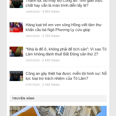
Thanh lọc bộ máy Bộ Công an: Tinh giản thực
chất hay vẫn là màn trình diễn lấy lệ?
16/06/2026
- 4.953 Views
Hàng loạt trẻ em ven sông Hồng viết tâm thư
khẩn cầu bà Ngô Phương Ly cứu giúp
28/05/2026
- 3.793 Views
“Nhà là để ở, không phải để tích sản”: Vì sao Tô
Lâm không đánh thuế Bất Động sản thứ 2?
24/05/2026
- 2.440 Views
Công an gây thiệt hại được miễn tội hình sự: Nỗ
lực loại trừ trách nhiệm của Tô Lâm?
07/07/2026
- 2.344 Views
TRUYỀN HÌNH