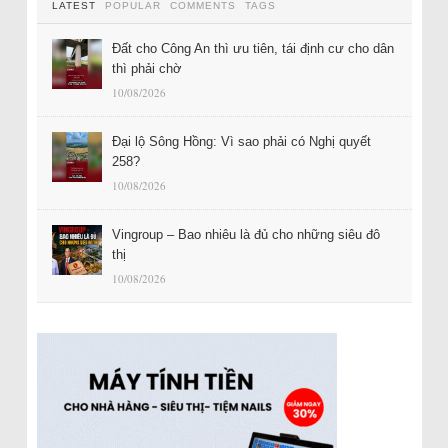
LATEST
POPULAR
COMMENTS
TAGS
Đất cho Công An thì ưu tiên, tái định cư cho dân
thì phải chờ
10/08/2026
Đại lộ Sông Hồng: Vì sao phải có Nghị quyết
258?
10/08/2026
Vingroup – Bao nhiêu là đủ cho những siêu đô
thị
10/08/2026