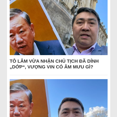
TÔ LÂM VỪA NHẬN CHỦ TỊCH ĐÃ DÍNH
„DỚP“, VƯỢNG VIN CÓ ÂM MƯU GÌ?