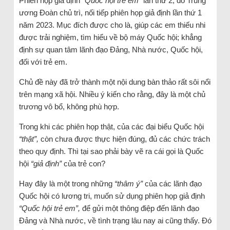
Phiên họp giả định
“Quốc hội trẻ em”
lần thứ 2, do Trung
ương Đoàn chủ trì, nối tiếp phiên họp giả định lần thứ 1
năm 2023. Mục đích được cho là, giúp các em thiếu nhi
được trải nghiệm, tìm hiểu về bộ máy Quốc hội; khẳng
định sự quan tâm lãnh đạo Đảng, Nhà nước, Quốc hội,
đối với trẻ em.
Chủ đề này đã trở thành một nội dung bàn thảo rất sôi nổi
trên mạng xã hội. Nhiều ý kiến cho rằng, đây là một chủ
trương vô bổ, không phù hợp.
Trong khi các phiên họp thật, của các đại biểu Quốc hội
“thật”,
còn chưa được thực hiện đúng, đủ các chức trách
theo quy định. Thì tại sao phải bày vẽ ra cái gọi là Quốc
hội
“giả định”
của trẻ con?
Hay đây là một trong những
“thâm ý”
của các lãnh đạo
Quốc hội có lương tri, muốn sử dụng phiên họp giả định
“Quốc hội trẻ em”,
để gửi một thông điệp đến lãnh đạo
Đảng và Nhà nước, về tình trạng lâu nay ai cũng thấy. Đó