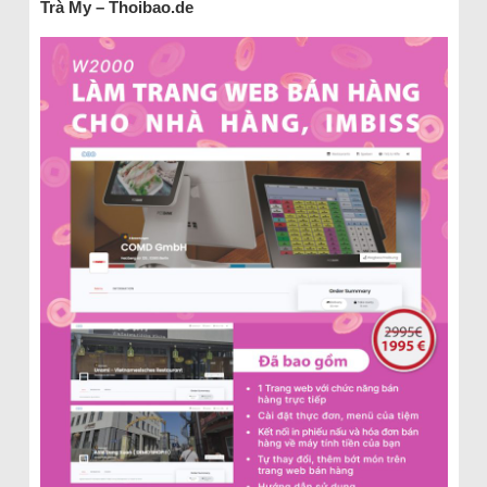
Trà My – Thoibao.de