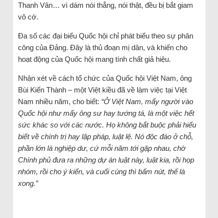
Thanh Vân… vì dám nói thẳng, nói thật, đều bị bắt giam
vô cớ.
Đa số các đại biểu Quốc hội chỉ phát biểu theo sự phân
công của Đảng. Đây là thủ đoạn mị dân, và khiến cho
hoạt động của Quốc hội mang tính chất giả hiệu.
Nhận xét về cách tổ chức của Quốc hội Việt Nam, ông
Bùi Kiến Thành – một Việt kiều đã về làm việc tại Việt
Nam nhiều năm, cho biết:
“Ở Việt Nam, mấy người vào
Quốc hội như mấy ông sư hay tướng tá, là một việc hết
sức khác so với các nước. Họ không bắt buộc phải hiểu
biết về chính trị hay lập pháp, luật lệ. Nó độc đáo ở chỗ,
phần lớn là nghiệp dư, cứ mỗi năm tới gặp nhau, chờ
Chính phủ đưa ra những dự án luật này, luật kia, rồi họp
nhóm, rồi cho ý kiến, và cuối cùng thì bấm nút, thế là
xong.”