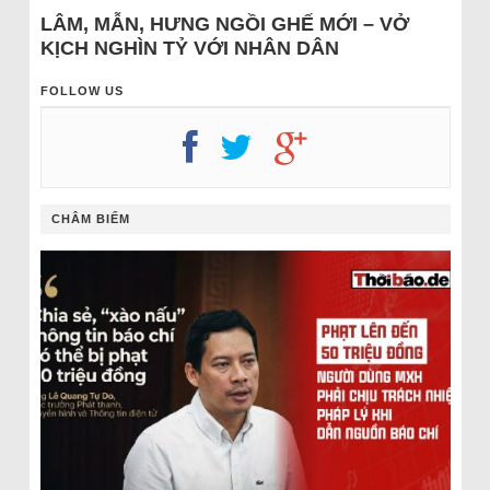
LÂM, MẪN, HƯNG NGỒI GHẾ MỚI – VỞ
KỊCH NGHÌN TỶ VỚI NHÂN DÂN
FOLLOW US
CHÂM BIẾM