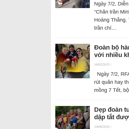
Ngày 7/2, Diễn
“Chân trần Min
Hoàng Thắng. T
trần chí…
Đoàn bộ hàn
với nhiều 
10/02/2025
|
Ngày 7/2, RFA 
rút quân hay t
mồng 7 Tết, b
Dẹp đoàn t
dập tắt đượ
10/06/2024
|