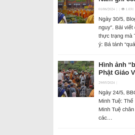
01/06/2024
|
|
1.031
Ngày 30/5, Blo
nguy”. Bài viết
thực trạng mà 
ý: Bá tánh “qu
Hình ảnh “b
Phật Giáo 
29/05/2024
|
Ngày 24/5, BBC
Minh Tuệ: Thế 
Minh Tuệ chân 
các…