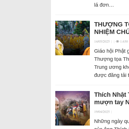
lá đơn…
THƯỢNG T
NHIỆM CH
14/05/2025
|
|
1.630
Giáo hội Phật 
Thượng tọa Th
Trung ương khó
được đăng tải
Thích Nhật 
mượn tay N
19/04/2025
|
Những ngày qu