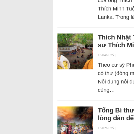
của ông Thích 
Thích Minh Tuệ
Lanka. Trong 
Thích Nhật
sư Thích Mi
18/04/2025
|
Theo cư sỹ Phư
có thư (đóng mộ
Nội dung nội d
cùng…
Tổng Bí th
lòng dân để
13/02/2025
|