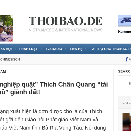
 đã được chính thức xác nhận
3 Jahren ago
XÃ HỘI
PHÁP LUẬT
TV&RADIO
LIÊN HỆ
TÀI TRỢ CHO THOIBAO.D
CHINESISCH
F
NAM
SEARC
“nghiệp quật” Thích Chân Quang “tái
hồ” giành đất!
LAT
ạng xuất hiện lá đơn được cho là của Thích
t gởi đến Giáo hội Phật giáo Việt Nam và
giáo Việt Nam tỉnh Bà Rịa Vũng Tàu. Nội dung