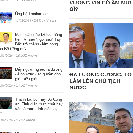
- 5.165 Views
VƯỢNG VIN CÓ ÂM MƯ
GÌ?
Ủng hộ Thoibao.de
15/02/2018
- 24.057 Views
Mai Hoàng lập kỷ lục thăng
tiến: Vì sao “ngôi sao” Tây
Bắc trở thành điểm nóng
ủa Bộ Công an?
/05/2026
- 18.502 Views
Đẩy người nghèo ra đường
ĐÁ LƯƠNG CƯỜNG, TÔ
để nhường đặc quyền cho
giới siêu giàu
LÂM LÊN CHỦ TỊCH
/06/2026
- 14.527 Views
NƯỚC
Thanh lọc bộ máy Bộ Công
an: Tinh giản thực chất hay
vẫn là màn trình diễn lấy
ệ?
/06/2026
- 4.942 Views