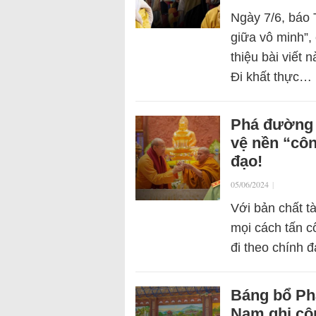
Ngày 7/6, báo 
giữa vô minh”,
thiệu bài viết 
Đi khất thực…
Phá đường 
vệ nền “cô
đạo!
05/06/2024
|
Với bản chất tà
mọi cách tấn c
đi theo chính 
Báng bổ Phậ
Nam ghi côn