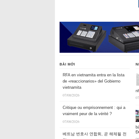
BÀI MỚI
N
RFA en vietnamita entra en la lista
de «reaccionarios» del Gobierno
vietnamita
n
07/08/2026
07
Critique ou emprisonnement : qui a
vraiment peur de la vérité ?
07/08/2026
b
Đ
베트남 변호사 연합회, 곧 해체될 전
06