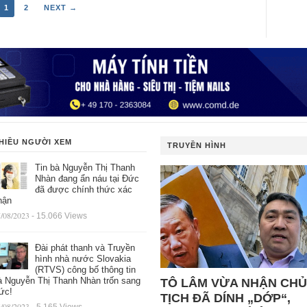
1
2
NEXT →
HIỀU NGƯỜI XEM
TRUYỀN HÌNH
Tin bà Nguyễn Thị Thanh
Nhàn đang ẩn náu tại Đức
đã được chính thức xác
hận
/08/2023
- 15.066 Views
Đài phát thanh và Truyền
hình nhà nước Slovakia
(RTVS) công bố thông tin
à Nguyễn Thị Thanh Nhàn trốn sang
TÔ LÂM VỪA NHẬN CHỦ
ức!
TỊCH ĐÃ DÍNH „DỚP“,
/08/2023