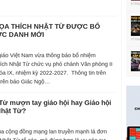
07/08
ỌA THÍCH NHẬT TỪ ĐƯỢC BỔ
ỨC DANH MỚI
07/08
giáo Việt Nam vừa thông báo bổ nhiệm
ích Nhật Từ chức vụ phó chánh Văn phòng II
a IX, nhiệm kỳ 2022-2027. Thông tin trên
 trên báo Giác Ngộ…
Từ mượn tay giáo hội hay Giáo hội
hật Từ?
a cộng đồng mạng lan truyền mạnh lá đơn