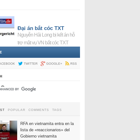
Đại án bắt cóc TXT
Nguyễn Hải Long bị kết án hỗ
trợ mật vụ VN bắt cóc TXT
E
ACEBOOK
TWITTER
GOOGLE+
RSS
H
EST
POPULAR
COMMENTS
TAGS
RFA en vietnamita entra en la
lista de «reaccionarios» del
Gobierno vietnamita