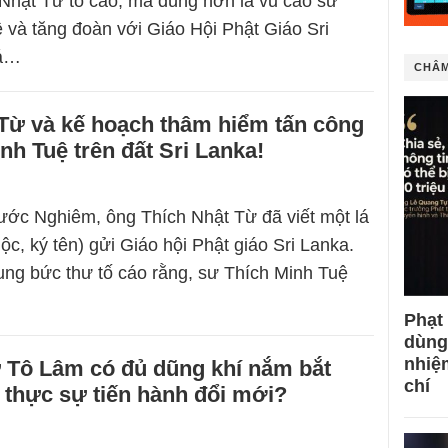
Nhật Từ tố cáo, mà đúng hơn là vu cáo sư
 và tăng đoàn với Giáo Hội Phật Giáo Sri
lá…
CHÂM
 Từ và kế hoạch thâm hiểm tấn công
nh Tuệ trên đất Sri Lanka!
ớc Nghiêm, ông Thích Nhật Từ đã viết một lá
c, ký tên) gửi Giáo hội Phật giáo Sri Lanka.
ung bức thư tố cáo rằng, sư Thích Minh Tuệ
Phạt
dùng
nhiệ
ư Tô Lâm có đủ dũng khí nắm bắt
chí
 thực sự tiến hành đổi mới?