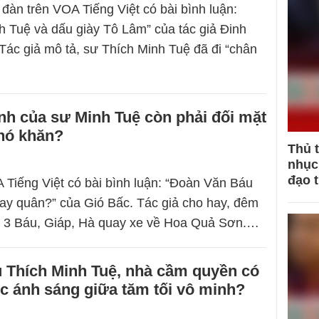
 đàn trên VOA Tiếng Việt có bài bình luận:
h Tuệ và dấu giày Tô Lâm” của tác giả Đinh
ác giả mô tả, sư Thích Minh Tuệ đã đi “chân
h của sư Minh Tuệ còn phải đối mặt
khó khăn?
Thủ 
nhục 
đạo 
Tiếng Việt có bài bình luận: “Đoàn Văn Báu
hay quân?” của Gió Bấc. Tác giả cho hay, đêm
ộ 3 Báu, Giáp, Hà quay xe về Hoa Quả Sơn.…
u Thích Minh Tuệ, nhà cầm quyền có
c ánh sáng giữa tăm tối vô minh?