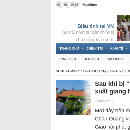
07
08
2026
Headline:
Tin bà Nguyễn Thị Thanh Nhàn đang ẩn náu tại Đức
Biểu tình tại VN
Sau 43 năm, sự kiện chính trị
chấn động toàn quốc
TRANG CHỦ
CHÍNH TRỊ
KINH TẾ
ENGLISCH
DEUTSCH
RUSSISCH
SCHLAGWORT:
GIÁO HỘI PHẬT GIÁO VIỆT 
Sau khi bị 
xuất giang 
21/06/2025
|
Mới đây trên m
Chân Quang viế
Giáo hội phật 