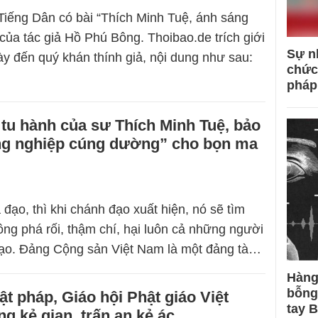
Tiếng Dân có bài “Thích Minh Tuệ, ánh sáng
 của tác giả Hồ Phú Bông. Thoibao.de trích giới
Sự n
này đến quý khán thính giả, nội dung như sau:
chức
pháp
tu hành của sư Thích Minh Tuệ, bảo
ng nghiệp cúng dường” cho bọn ma
 đạo, thì khi chánh đạo xuất hiện, nó sẽ tìm
ông phá rối, thậm chí, hại luôn cả những người
đạo. Đảng Cộng sản Việt Nam là một đảng tà…
Hàng
bỗng
t pháp, Giáo hội Phật giáo Việt
tay 
g kẻ gian, trấn an kẻ ác