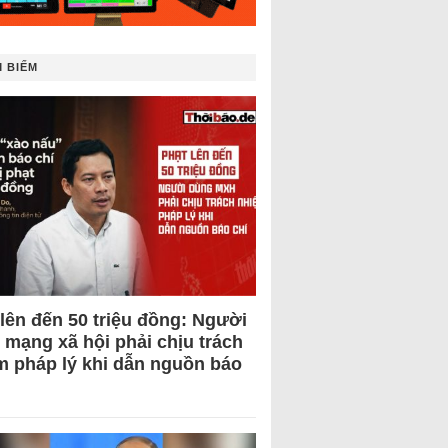
 BIẾM
 lên đến 50 triệu đồng: Người
 mạng xã hội phải chịu trách
m pháp lý khi dẫn nguồn báo