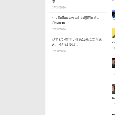
망
07/08/2026
รายชื่อสื่อมวลชนฝ่ายปฏิกิริยาใน
เวียดนาม
07/08/2026
ジアビン空港：住民は先に立ち退
c
き、権利は後回し
11
07/08/2026
17
l
16