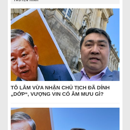
TRUYỀN HÌNH
TÔ LÂM VỪA NHẬN CHỦ TỊCH ĐÃ DÍNH
„DỚP“, VƯỢNG VIN CÓ ÂM MƯU GÌ?