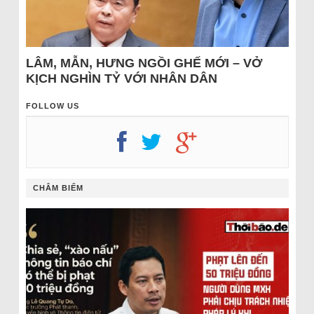
LÂM, MẪN, HƯNG NGỒI GHẾ MỚI – VỞ
KỊCH NGHÌN TỶ VỚI NHÂN DÂN
FOLLOW US
CHÂM BIẾM