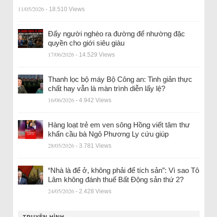
11/05/2026
- 18.510 Views
Đẩy người nghèo ra đường để nhường đặc
quyền cho giới siêu giàu
17/06/2026
- 14.529 Views
Thanh lọc bộ máy Bộ Công an: Tinh giản thực
chất hay vẫn là màn trình diễn lấy lệ?
16/06/2026
- 4.942 Views
Hàng loạt trẻ em ven sông Hồng viết tâm thư
khẩn cầu bà Ngô Phương Ly cứu giúp
28/05/2026
- 3.781 Views
“Nhà là để ở, không phải để tích sản”: Vì sao Tô
Lâm không đánh thuế Bất Động sản thứ 2?
24/05/2026
- 2.428 Views