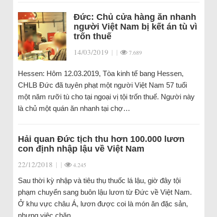
Đức: Chủ cửa hàng ăn nhanh
người Việt Nam bị kết án tù vì
trốn thuế
14/03/2019
|
|
7.689
Hessen: Hôm 12.03.2019, Tòa kinh tế bang Hessen,
CHLB Đức đã tuyên phạt một người Việt Nam 57 tuổi
một năm rưỡi tù cho tại ngoại vị tội trốn thuế. Người này
là chủ một quán ăn nhanh tại chợ…
Hải quan Đức tịch thu hơn 100.000 lươn
con định nhập lậu về Việt Nam
22/12/2018
|
|
4.245
Sau thời kỳ nhập và tiêu thụ thuốc lá lậu, giờ đây tội
phạm chuyển sang buôn lậu lươn từ Đức về Việt Nam.
Ở khu vực châu Á, lươn được coi là món ăn đặc sản,
nhưng việc chăn…