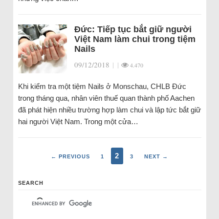
Đức: Tiếp tục bắt giữ người
Việt Nam làm chui trong tiệm
Nails
09/12/2018
|
|
4.470
Khi kiểm tra một tiệm Nails ở Monschau, CHLB Đức
trong tháng qua, nhân viên thuế quan thành phố Aachen
đã phát hiện nhiều trường hợp làm chui và lập tức bắt giữ
hai người Việt Nam. Trong một cửa…
2
← PREVIOUS
1
3
NEXT →
SEARCH