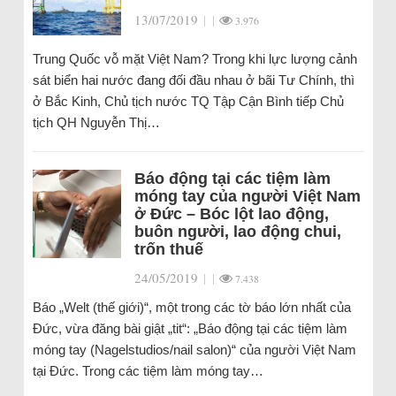
13/07/2019
|
|
3.976
Trung Quốc vỗ mặt Việt Nam? Trong khi lực lượng cảnh
sát biển hai nước đang đối đầu nhau ở bãi Tư Chính, thì
ở Bắc Kinh, Chủ tịch nước TQ Tập Cận Bình tiếp Chủ
tịch QH Nguyễn Thị…
Báo động tại các tiệm làm
móng tay của người Việt Nam
ở Đức – Bóc lột lao động,
buôn người, lao động chui,
trốn thuế
24/05/2019
|
|
7.438
Báo „Welt (thế giới)“, một trong các tờ báo lớn nhất của
Đức, vừa đăng bài giật „tit“: „Báo động tại các tiệm làm
móng tay (Nagelstudios/nail salon)“ của người Việt Nam
tại Đức. Trong các tiệm làm móng tay…