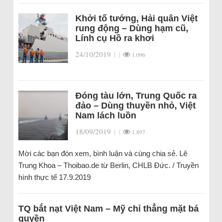
Khởi tố tướng, Hải quân Việt
rung động – Dùng hạm cũ,
Lính cụ Hồ ra khơi
24/10/2019
|
|
1.096
Đóng tàu lớn, Trung Quốc ra
đảo – Dùng thuyền nhỏ, Việt
Nam lách luồn
18/09/2019
|
|
1.897
Mời các bạn đón xem, bình luận và cùng chia sẻ. Lê
Trung Khoa – Thoibao.de từ Berlin, CHLB Đức. / Truyền
hình thực tế 17.9.2019
TQ bắt nạt Việt Nam – Mỹ chỉ thẳng mặt bá
quyền