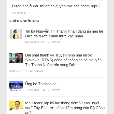
Dựng nhà ở đâu thì chính quyền mới thôi “dòm ngó”?
08/08/2026
NHIỀU NGƯỜI XEM
Tin bà Nguyễn Thị Thanh Nhàn đang ẩn náu tại
Đức đã được chính thức xác nhận
07/08/2023
- 15.071 Views
Đài phát thanh và Truyền hình nhà nước
Slovakia (RTVS) công bố thông tin bà Nguyễn
Thị Thanh Nhàn trốn sang Đức!
06/08/2023
- 5.165 Views
Ủng hộ Thoibao.de
15/02/2018
- 24.072 Views
Mai Hoàng lập kỷ lục thăng tiến: Vì sao “ngôi
sao” Tây Bắc trở thành điểm nóng của Bộ Công
an?