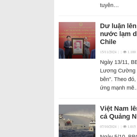
tuyên…
Dư luận lên
nước lạm d
Chile
15/11/2024
|
|
1.100
Ngày 13/11, BB
Lương Cường bị
bên”. Theo đó,
ứng mạnh mẽ
Việt Nam lê
cá Quảng Ng
07/10/2024
|
|
1.015
Ngày 5/10, BBC