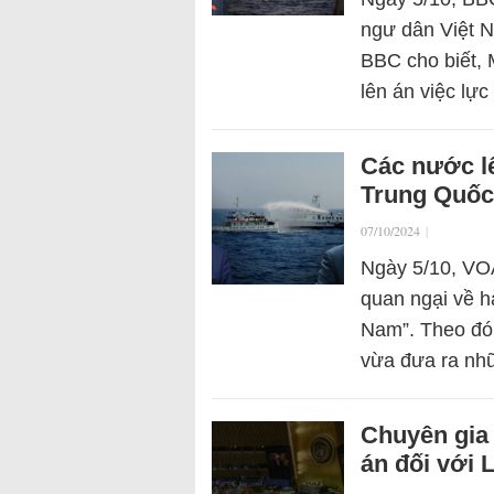
ngư dân Việt 
BBC cho biết, 
lên án việc lự
Các nước l
Trung Quốc
07/10/2024
|
Ngày 5/10, VOA
quan ngại về h
Nam”. Theo đó,
vừa đưa ra nh
Chuyên gia 
án đối với 