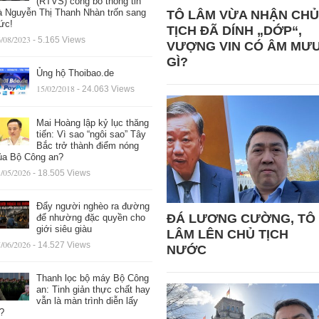
(RTVS) công bố thông tin
à Nguyễn Thị Thanh Nhàn trốn sang
TÔ LÂM VỪA NHẬN CHỦ
ức!
TỊCH ĐÃ DÍNH „DỚP“,
/08/2023
- 5.165 Views
VƯỢNG VIN CÓ ÂM MƯ
GÌ?
Ủng hộ Thoibao.de
15/02/2018
- 24.063 Views
Mai Hoàng lập kỷ lục thăng
tiến: Vì sao “ngôi sao” Tây
Bắc trở thành điểm nóng
ủa Bộ Công an?
/05/2026
- 18.505 Views
Đẩy người nghèo ra đường
ĐÁ LƯƠNG CƯỜNG, TÔ
để nhường đặc quyền cho
giới siêu giàu
LÂM LÊN CHỦ TỊCH
/06/2026
- 14.527 Views
NƯỚC
Thanh lọc bộ máy Bộ Công
an: Tinh giản thực chất hay
vẫn là màn trình diễn lấy
ệ?