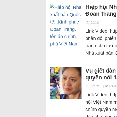
Hiệp hội Nh
Đoan Trang,
17/12/2021
|
Link Video: ht
phản đối phiên
tranh cho tự d
Nhà xuất bản 
Vụ giết đàn
quyền nói ‘
13/10/2021
|
|
1.370
Link Video: ht
hội Việt Nam m
chính quyền m
đàn chó mèo 