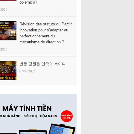
polémico?
/2026
Révision des statuts du Parti :
innovation pour s’adapter ou
perfectionnement du
mécanisme de direction ?
/2026
반동 당원은 민족의 복이다
07/08/2026