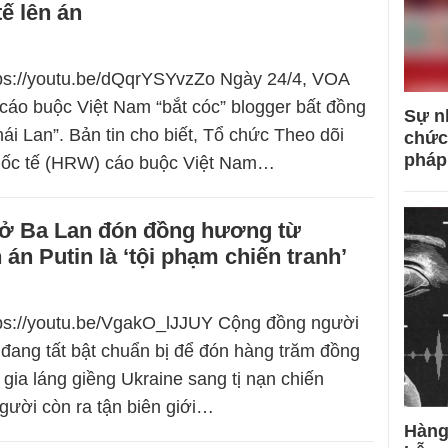
ế lên án
tps://youtu.be/dQqrYSYvzZo Ngày 24/4, VOA
cáo buộc Việt Nam “bắt cóc” blogger bất đồng
Sự n
ái Lan”. Bản tin cho biết, Tổ chức Theo dõi
chức
pháp
ốc tế (HRW) cáo buộc Việt Nam…
 ở Ba Lan đón đồng hương từ
 án Putin là ‘tội phạm chiến tranh’
tps://youtu.be/VgakO_lJJUY Cộng đồng người
n đang tất bật chuẩn bị để đón hàng trăm đồng
gia láng giềng Ukraine sang tị nạn chiến
người còn ra tận biên giới…
Hàng