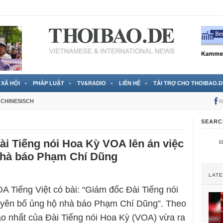
 đã được chính thức xác nhận
3 Jahren ago
XÃ HỘI
PHÁP LUẬT
TV&RADIO
LIÊN HỆ
TÀI TRỢ CHO THOIBAO.D
CHINESISCH
F
SEARC
i Tiếng nói Hoa Kỳ VOA lên án việc
hà báo Phạm Chí Dũng
LAT
A Tiếng Việt có bài: “Giám đốc Đài Tiếng nói
yên bố ủng hộ nhà báo Phạm Chí Dũng”. Theo
ao nhất của Đài Tiếng nói Hoa Kỳ (VOA) vừa ra