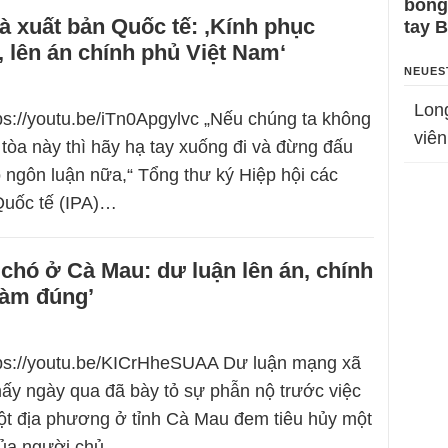
bỗng
à xuất bản Quốc tế: ‚Kính phục
tay 
 lên án chính phủ Việt Nam‘
NEUES
Lon
tps://youtu.be/iTn0Apgylvc „Nếu chúng ta không
viên
 tòa này thì hãy hạ tay xuống đi và đừng đấu
o ngôn luận nữa,“ Tổng thư ký Hiệp hội các
Quốc tế (IPA)…
 chó ở Cà Mau: dư luận lên án, chính
làm đúng’
tps://youtu.be/KICrHheSUAA Dư luận mạng xã
ấy ngày qua đã bày tỏ sự phẫn nộ trước việc
ột địa phương ở tỉnh Cà Mau đem tiêu hủy một
của người chủ…