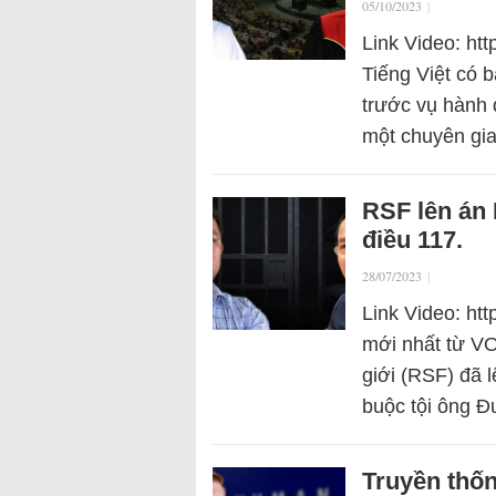
05/10/2023
|
Link Video: ht
Tiếng Việt có 
trước vụ hành 
một chuyên gi
RSF lên án
điều 117.
28/07/2023
|
Link Video: ht
mới nhất từ V
giới (RSF) đã 
buộc tội ông 
Truyền thốn