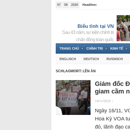
07
08
2026
Headline:
Tin bà Nguyễn Thị Thanh Nhàn đang ẩn náu tại Đức
Biểu tình tại VN
Sau 43 năm, sự kiện chính trị
chấn động toàn quốc
TRANG CHỦ
CHÍNH TRỊ
KINH TẾ
ENGLISCH
DEUTSCH
RUSSISCH
SCHLAGWORT:
LÊN ÁN
Giám đốc Đà
giam cầm n
18/11/2024
|
Ngày 16/11, VO
Hoa Kỳ VOA tu
đó, lãnh đạo c