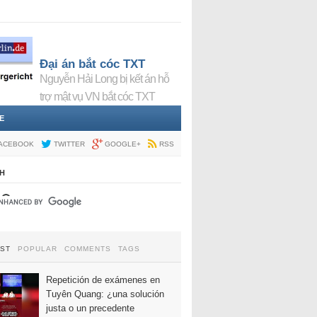
Đại án bắt cóc TXT
Nguyễn Hải Long bị kết án hỗ
trợ mật vụ VN bắt cóc TXT
E
ACEBOOK
TWITTER
GOOGLE+
RSS
H
EST
POPULAR
COMMENTS
TAGS
Repetición de exámenes en
Tuyên Quang: ¿una solución
justa o un precedente