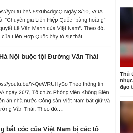
tps://youtu.be/J5sxuh4dgcQ Ngày 3/10, VOA
bài “Chuyên gia Liên Hiệp Quốc “bàng hoàng”
quyết Lê Văn Mạnh của Việt Nam”. Theo đó,
a của Liên Hợp Quốc bày tỏ sự thất…
 Hà Nội buộc tội Đường Văn Thái
Thủ 
nhục 
tps://youtu.be/Y-QeWRUHySo Theo thông tin
đạo 
OA ngày 26/7, Tổ chức Phóng viên Không Biên
lên án nhà nước Cộng sản Việt Nam bắt giữ và
Đường Văn Thái. Theo đó,…
g bắt cóc của Việt Nam bị các tổ