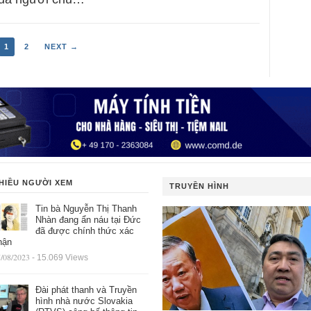
1
2
NEXT →
HIỀU NGƯỜI XEM
TRUYỀN HÌNH
Tin bà Nguyễn Thị Thanh
Nhàn đang ẩn náu tại Đức
đã được chính thức xác
hận
/08/2023
- 15.069 Views
Đài phát thanh và Truyền
hình nhà nước Slovakia