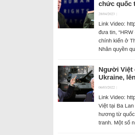
chức quốc t
28/04/2023
|
Link Video: ht
đưa tin, “HRW 
chính kiến ở Th
Nhân quyền qu
Người Việt
Ukraine, lên
06/03/2022
|
Link Video: ht
Việt tại Ba La
hương từ quốc 
tranh. Một số 