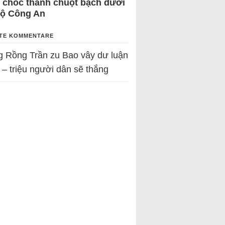
 chốc thành chuột bạch dưới
Bộ Công An
TE KOMMENTARE
g Rồng Trần
zu
Bao vây dư luận
 – triệu người dân sẽ thắng