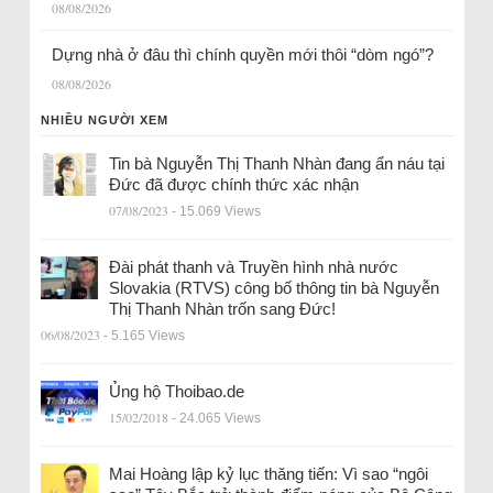
08/08/2026
Dựng nhà ở đâu thì chính quyền mới thôi “dòm ngó”?
08/08/2026
NHIỀU NGƯỜI XEM
Tin bà Nguyễn Thị Thanh Nhàn đang ẩn náu tại
Đức đã được chính thức xác nhận
07/08/2023
- 15.069 Views
Đài phát thanh và Truyền hình nhà nước
Slovakia (RTVS) công bố thông tin bà Nguyễn
Thị Thanh Nhàn trốn sang Đức!
06/08/2023
- 5.165 Views
Ủng hộ Thoibao.de
15/02/2018
- 24.065 Views
Mai Hoàng lập kỷ lục thăng tiến: Vì sao “ngôi