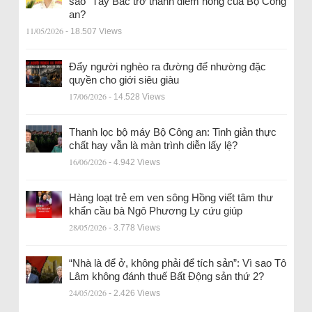
sao” Tây Bắc trở thành điểm nóng của Bộ Công
an?
11/05/2026
- 18.507 Views
Đẩy người nghèo ra đường để nhường đặc
quyền cho giới siêu giàu
17/06/2026
- 14.528 Views
Thanh lọc bộ máy Bộ Công an: Tinh giản thực
chất hay vẫn là màn trình diễn lấy lệ?
16/06/2026
- 4.942 Views
Hàng loạt trẻ em ven sông Hồng viết tâm thư
khẩn cầu bà Ngô Phương Ly cứu giúp
28/05/2026
- 3.778 Views
“Nhà là để ở, không phải để tích sản”: Vì sao Tô
Lâm không đánh thuế Bất Động sản thứ 2?
24/05/2026
- 2.426 Views