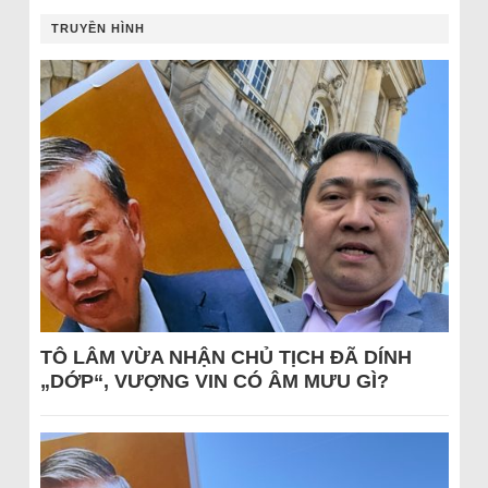
TRUYỀN HÌNH
TÔ LÂM VỪA NHẬN CHỦ TỊCH ĐÃ DÍNH
„DỚP“, VƯỢNG VIN CÓ ÂM MƯU GÌ?