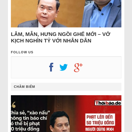
LÂM, MẪN, HƯNG NGỒI GHẾ MỚI – VỞ
KỊCH NGHÌN TỶ VỚI NHÂN DÂN
FOLLOW US
CHÂM BIẾM