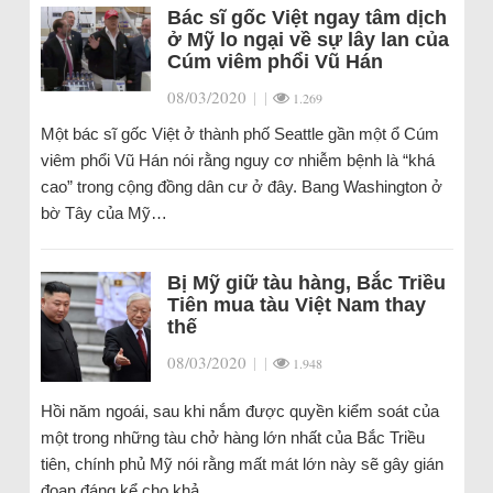
Bác sĩ gốc Việt ngay tâm dịch
ở Mỹ lo ngại về sự lây lan của
Cúm viêm phổi Vũ Hán
08/03/2020
|
|
1.269
Một bác sĩ gốc Việt ở thành phố Seattle gần một ổ Cúm
viêm phổi Vũ Hán nói rằng nguy cơ nhiễm bệnh là “khá
cao” trong cộng đồng dân cư ở đây. Bang Washington ở
bờ Tây của Mỹ…
Bị Mỹ giữ tàu hàng, Bắc Triều
Tiên mua tàu Việt Nam thay
thế
08/03/2020
|
|
1.948
Hồi năm ngoái, sau khi nắm được quyền kiểm soát của
một trong những tàu chở hàng lớn nhất của Bắc Triều
tiên, chính phủ Mỹ nói rằng mất mát lớn này sẽ gây gián
đoạn đáng kể cho khả…