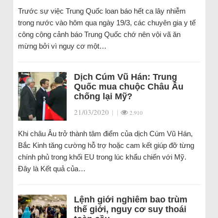
Trước sự việc Trung Quốc loan báo hết ca lây nhiễm
trong nước vào hôm qua ngày 19/3, các chuyên gia y tế
công cộng cảnh báo Trung Quốc chớ nên vội vã ăn
mừng bởi vì nguy cơ một…
Dịch Cúm Vũ Hán: Trung
Quốc mua chuộc Châu Âu
chống lại Mỹ?
21/03/2020
|
|
2.910
Khi châu Âu trở thành tâm điểm của dịch Cúm Vũ Hán,
Bắc Kinh tăng cường hỗ trợ hoặc cam kết giúp đỡ từng
chính phủ trong khối EU trong lúc khẩu chiến với Mỹ.
Đây là Kết quả của…
Lệnh giới nghiêm bao trùm
thế giới, nguy cơ suy thoái