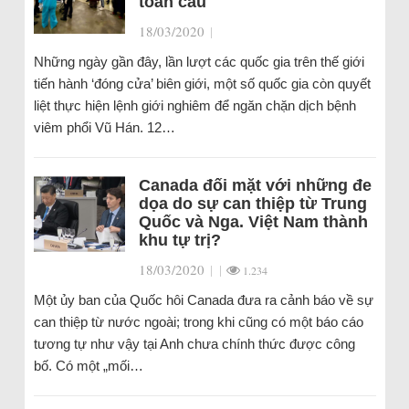
toàn cầu
18/03/2020
|
Những ngày gần đây, lần lượt các quốc gia trên thế giới
tiến hành ‘đóng cửa’ biên giới, một số quốc gia còn quyết
liệt thực hiện lệnh giới nghiêm để ngăn chặn dịch bệnh
viêm phổi Vũ Hán. 12…
Canada đối mặt với những đe
dọa do sự can thiệp từ Trung
Quốc và Nga. Việt Nam thành
khu tự trị?
18/03/2020
|
|
1.234
Một ủy ban của Quốc hôi Canada đưa ra cảnh báo về sự
can thiệp từ nước ngoài; trong khi cũng có một báo cáo
tương tự như vậy tại Anh chưa chính thức được công
bố. Có một „mối…