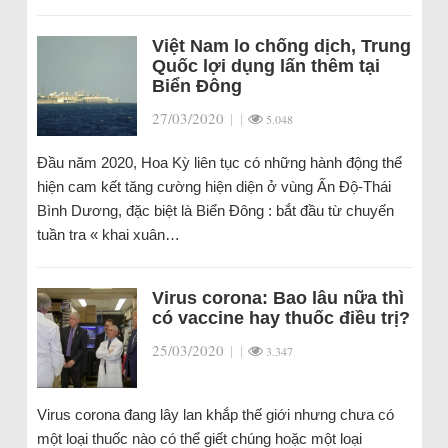
Việt Nam lo chống dịch, Trung
Quốc lợi dụng lấn thêm tại
Biển Đông
27/03/2020
|
|
5.048
Đầu năm 2020, Hoa Kỳ liên tục có những hành động thể
hiện cam kết tăng cường hiện diện ở vùng Ấn Độ-Thái
Bình Dương, đặc biệt là Biển Đông : bắt đầu từ chuyến
tuần tra « khai xuân…
Virus corona: Bao lâu nữa thì
có vaccine hay thuốc điều trị?
25/03/2020
|
|
3.347
Virus corona đang lây lan khắp thế giới nhưng chưa có
một loại thuốc nào có thể giết chúng hoặc một loại