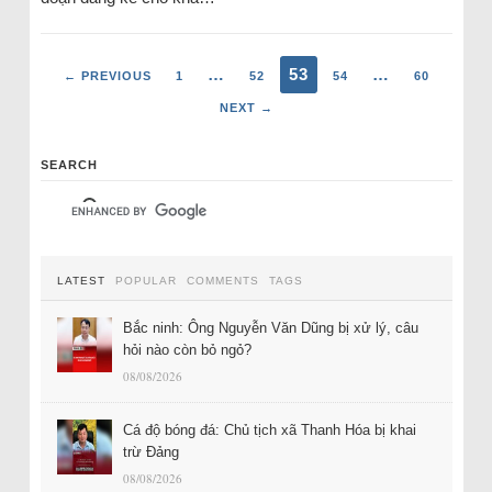
…
53
…
← PREVIOUS
1
52
54
60
NEXT →
SEARCH
LATEST
POPULAR
COMMENTS
TAGS
Bắc ninh: Ông Nguyễn Văn Dũng bị xử lý, câu
hỏi nào còn bỏ ngỏ?
08/08/2026
Cá độ bóng đá: Chủ tịch xã Thanh Hóa bị khai
trừ Đảng
08/08/2026