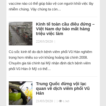
vaccine nào có thể giúp bảo vệ con người khỏi việc lây
nhiễm chúng. Vậy chúng ta còn…
Kinh tế toàn cầu điêu đứng –
Việt Nam dự báo mất hàng
triệu việc làm
22/03/2020
|
Cú sốc kinh tế do dịch bệnh viêm phổi Vũ Hán nghiêm
trọng hơn nhiều so với khủng hoảng tài chính 2008.
Chuyên gia tài chính tại Mỹ nhận định dịch bệnh viêm
phổi Vũ Hán ở Mỹ có thể…
Trung Quốc đừng vội lạc
quan về dịch viêm phổi Vũ
Hán
21/03/2020
|
|
1.365