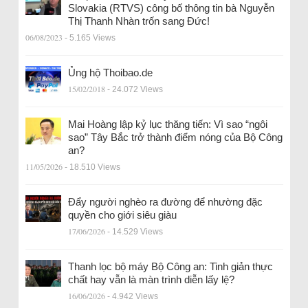
Slovakia (RTVS) công bố thông tin bà Nguyễn
Thị Thanh Nhàn trốn sang Đức!
06/08/2023
- 5.165 Views
Ủng hộ Thoibao.de
15/02/2018
- 24.072 Views
Mai Hoàng lập kỷ lục thăng tiến: Vì sao “ngôi
sao” Tây Bắc trở thành điểm nóng của Bộ Công
an?
11/05/2026
- 18.510 Views
Đẩy người nghèo ra đường để nhường đặc
quyền cho giới siêu giàu
17/06/2026
- 14.529 Views
Thanh lọc bộ máy Bộ Công an: Tinh giản thực
chất hay vẫn là màn trình diễn lấy lệ?
16/06/2026
- 4.942 Views