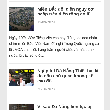
Miền Bắc đối diện nguy cơ
ngập trên diện rộng do lũ
12/09/2024
|
Ngày 10/9, VOA Tiếng Việt cho hay “Lũ lụt đe dọa nhấn
chìm miền Bắc, Việt Nam đề nghị Trung Quốc ngưng xả
lũ”. VOA cho biết, hàng trăm người chết và mất tích khi
nước lũ các sông ở…
Ngập lụt Đà Nẵng Thiệt hại là
do dân chủ quan không kê
cao đồ
30/10/2023
|
Vì sao Đà Nẵng liên tục bị