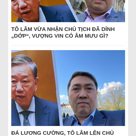
TÔ LÂM VỪA NHẬN CHỦ TỊCH ĐÃ DÍNH
„DỚP“, VƯỢNG VIN CÓ ÂM MƯU GÌ?
ĐÁ LƯƠNG CƯỜNG, TÔ LÂM LÊN CHỦ