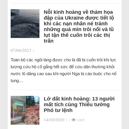
Nỗi kinh hoàng về thảm họa
đập của Ukraine được tiết lộ
khi các nạn nhân né tránh
những quả mìn trôi nổi và lũ
lụt tận thế cuốn trôi các thị
trấn
07/06/2023
|
Toàn bộ các ngôi làng được cho là đã bị cuốn trôi khi lực
lượng cứu hộ cố gắng hết sức để cứu dân thường khỏi
nước lũ dâng cao sau khi người Nga bị cáo buộc cho nổ
tung…
Lở đất kinh hoàng: 13 người
mất tích cùng Thiếu tướng
Phó tư lệnh
14/10/2020
|
|
1.015