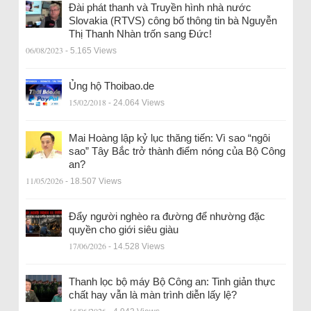
Đài phát thanh và Truyền hình nhà nước
Slovakia (RTVS) công bố thông tin bà Nguyễn
Thị Thanh Nhàn trốn sang Đức!
06/08/2023
- 5.165 Views
Ủng hộ Thoibao.de
15/02/2018
- 24.064 Views
Mai Hoàng lập kỷ lục thăng tiến: Vì sao “ngôi
sao” Tây Bắc trở thành điểm nóng của Bộ Công
an?
11/05/2026
- 18.507 Views
Đẩy người nghèo ra đường để nhường đặc
quyền cho giới siêu giàu
17/06/2026
- 14.528 Views
Thanh lọc bộ máy Bộ Công an: Tinh giản thực
chất hay vẫn là màn trình diễn lấy lệ?