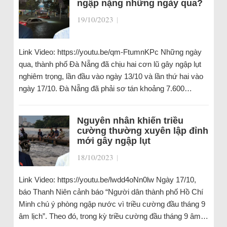
ngập nặng những ngày qua?
19/10/2023
|
Link Video: https://youtu.be/qm-FtumnKPc Những ngày
qua, thành phố Đà Nẵng đã chịu hai cơn lũ gây ngập lụt
nghiêm trọng, lần đầu vào ngày 13/10 và lần thứ hai vào
ngày 17/10. Đà Nẵng đã phải sơ tán khoảng 7.600…
Nguyên nhân khiến triều
cường thường xuyên lập đỉnh
mới gây ngập lụt
18/10/2023
|
Link Video: https://youtu.be/lwdd4oNn0lw Ngày 17/10,
báo Thanh Niên cảnh báo “Người dân thành phố Hồ Chí
Minh chú ý phòng ngập nước vì triều cường đầu tháng 9
âm lịch”. Theo đó, trong kỳ triều cường đầu tháng 9 âm…