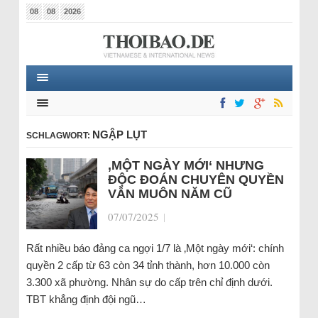
08
08
2026
NGẬP LỤT
SCHLAGWORT:
‚MỘT NGÀY MỚI‘ NHƯNG
ĐỘC ĐOÁN CHUYÊN QUYỀN
VẪN MUÔN NĂM CŨ
07/07/2025
|
Rất nhiều báo đảng ca ngợi 1/7 là ‚Một ngày mới‘: chính
quyền 2 cấp từ 63 còn 34 tỉnh thành, hơn 10.000 còn
3.300 xã phường. Nhân sự do cấp trên chỉ định dưới.
TBT khẳng định đội ngũ…