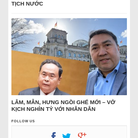
TỊCH NƯỚC
LÂM, MẪN, HƯNG NGỒI GHẾ MỚI – VỞ
KỊCH NGHÌN TỶ VỚI NHÂN DÂN
FOLLOW US