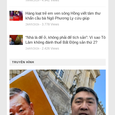
16/06/2026
- 4.942 Views
Hàng loạt trẻ em ven sông Hồng viết tâm thư
khẩn cầu bà Ngô Phương Ly cứu giúp
28/05/2026
- 3.778 Views
“Nhà là để ở, không phải để tích sản”: Vì sao Tô
Lâm không đánh thuế Bất Động sản thứ 2?
24/05/2026
- 2.426 Views
TRUYỀN HÌNH