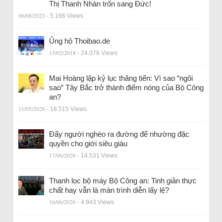
Thị Thanh Nhàn trốn sang Đức!
06/08/2023
- 5.166 Views
Ủng hộ Thoibao.de
15/02/2018
- 24.076 Views
Mai Hoàng lập kỷ lục thăng tiến: Vì sao “ngôi
sao” Tây Bắc trở thành điểm nóng của Bộ Công
an?
11/05/2026
- 18.515 Views
Đẩy người nghèo ra đường để nhường đặc
quyền cho giới siêu giàu
17/06/2026
- 14.531 Views
Thanh lọc bộ máy Bộ Công an: Tinh giản thực
chất hay vẫn là màn trình diễn lấy lệ?
16/06/2026
- 4.943 Views