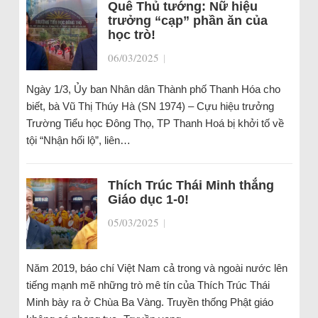
Quê Thủ tướng: Nữ hiệu
trưởng “cạp” phần ăn của
học trò!
06/03/2025
|
Ngày 1/3, Ủy ban Nhân dân Thành phố Thanh Hóa cho
biết, bà Vũ Thị Thúy Hà (SN 1974) – Cựu hiệu trưởng
Trường Tiểu học Đông Thọ, TP Thanh Hoá bị khởi tố về
tội “Nhận hối lộ”, liên…
Thích Trúc Thái Minh thắng
Giáo dục 1-0!
05/03/2025
|
Năm 2019, báo chí Việt Nam cả trong và ngoài nước lên
tiếng mạnh mẽ những trò mê tín của Thích Trúc Thái
Minh bày ra ở Chùa Ba Vàng. Truyền thống Phật giáo