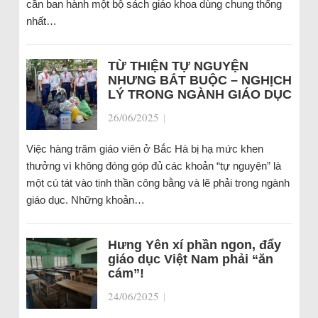
cần ban hành một bộ sách giáo khoa dùng chung thống
nhất…
TỪ THIỆN TỰ NGUYỆN
NHƯNG BẮT BUỘC – NGHỊCH
LÝ TRONG NGÀNH GIÁO DỤC
26/06/2025
|
Việc hàng trăm giáo viên ở Bắc Hà bị hạ mức khen
thưởng vì không đóng góp đủ các khoản “tự nguyện” là
một cú tát vào tinh thần công bằng và lẽ phải trong ngành
giáo dục. Những khoản…
Hưng Yên xí phần ngon, đẩy
giáo dục Việt Nam phải “ăn
cám”!
24/06/2025
|