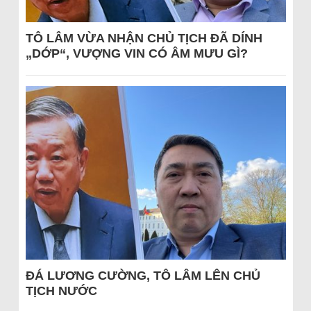
TÔ LÂM VỪA NHẬN CHỦ TỊCH ĐÃ DÍNH
„DỚP“, VƯỢNG VIN CÓ ÂM MƯU GÌ?
ĐÁ LƯƠNG CƯỜNG, TÔ LÂM LÊN CHỦ
TỊCH NƯỚC