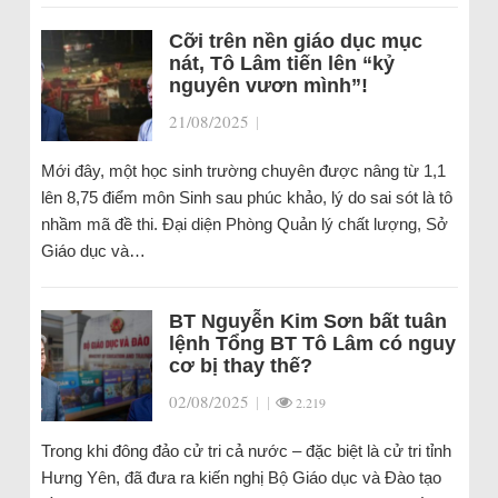
Cỡi trên nền giáo dục mục
nát, Tô Lâm tiến lên “kỷ
nguyên vươn mình”!
21/08/2025
|
Mới đây, một học sinh trường chuyên được nâng từ 1,1
lên 8,75 điểm môn Sinh sau phúc khảo, lý do sai sót là tô
nhầm mã đề thi. Đại diện Phòng Quản lý chất lượng, Sở
Giáo dục và…
BT Nguyễn Kim Sơn bất tuân
lệnh Tổng BT Tô Lâm có nguy
cơ bị thay thế?
02/08/2025
|
|
2.219
Trong khi đông đảo cử tri cả nước – đặc biệt là cử tri tỉnh
Hưng Yên, đã đưa ra kiến nghị Bộ Giáo dục và Đào tạo