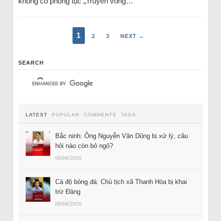
không có phong tục „Truyền vong…
1
2
3
NEXT →
SEARCH
LATEST
POPULAR
COMMENTS
TAGS
Bắc ninh: Ông Nguyễn Văn Dũng bị xử lý, câu
hỏi nào còn bỏ ngỏ?
08/08/2026
Cá độ bóng đá: Chủ tịch xã Thanh Hóa bị khai
trừ Đảng
08/08/2026