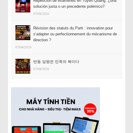
Repetición de exámenes en Tuyên Quang: ¿una
solución justa o un precedente polémico?
07/08/2026
Révision des statuts du Parti : innovation pour
s’adapter ou perfectionnement du mécanisme de
direction ?
07/08/2026
반동 당원은 민족의 복이다
07/08/2026