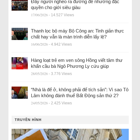
Đẩy người nghèo ra đường để nhường đặc
quyền cho giới siêu giàu
17/06/2026
- 14.527 Views
Thanh lọc bộ máy Bộ Công an: Tinh giản thực
chất hay vẫn là màn trình diễn lấy lệ?
16/06/2026
- 4.942 Views
Hàng loạt trẻ em ven sông Hồng viết tâm thư
khẩn cầu bà Ngô Phương Ly cứu giúp
28/05/2026
- 3.776 Views
“Nhà là để ở, không phải để tích sản”: Vì sao Tô
Lâm không đánh thuế Bất Động sản thứ 2?
24/05/2026
- 2.425 Views
TRUYỀN HÌNH