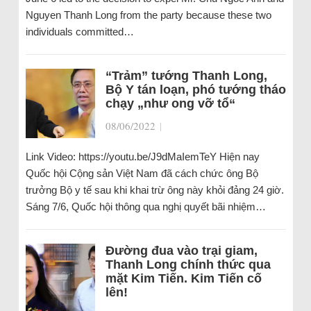
Nguyen Thanh Long from the party because these two
individuals committed…
“Trảm” tướng Thanh Long,
Bộ Y tán loạn, phó tướng tháo
chạy „như ong vỡ tổ“
08/06/2022
|
Link Video: https://youtu.be/J9dMaIemTeY Hiện nay
Quốc hội Cộng sản Việt Nam đã cách chức ông Bộ
trưởng Bộ y tế sau khi khai trừ ông này khỏi đảng 24 giờ.
Sáng 7/6, Quốc hội thông qua nghị quyết bãi nhiệm…
Đường đua vào trại giam,
Thanh Long chính thức qua
mặt Kim Tiến. Kim Tiến cố
lên!