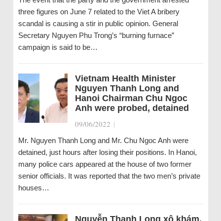
three figures on June 7 related to the Viet A bribery
scandal is causing a stir in public opinion. General
Secretary Nguyen Phu Trong’s “burning furnace”
campaign is said to be…
Vietnam Health Minister
Nguyen Thanh Long and
Hanoi Chairman Chu Ngoc
Anh were probed, detained
09/06/2022
|
Mr. Nguyen Thanh Long and Mr. Chu Ngoc Anh were
detained, just hours after losing their positions. In Hanoi,
many police cars appeared at the house of two former
senior officials. It was reported that the two men’s private
houses…
Nguyễn Thanh Long xộ khám,