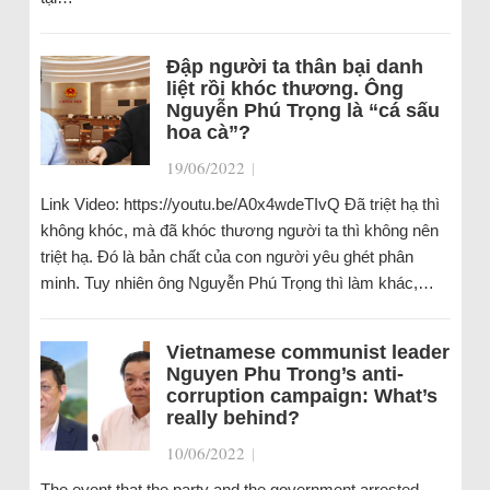
Đập người ta thân bại danh
liệt rồi khóc thương. Ông
Nguyễn Phú Trọng là “cá sấu
hoa cà”?
19/06/2022
|
Link Video: https://youtu.be/A0x4wdeTIvQ Đã triệt hạ thì
không khóc, mà đã khóc thương người ta thì không nên
triệt hạ. Đó là bản chất của con người yêu ghét phân
minh. Tuy nhiên ông Nguyễn Phú Trọng thì làm khác,…
Vietnamese communist leader
Nguyen Phu Trong’s anti-
corruption campaign: What’s
really behind?
10/06/2022
|
The event that the party and the government arrested