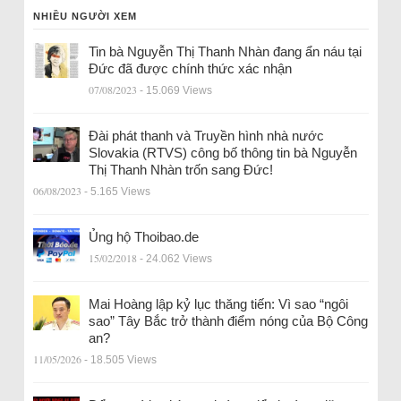
NHIỀU NGƯỜI XEM
Tin bà Nguyễn Thị Thanh Nhàn đang ẩn náu tại
Đức đã được chính thức xác nhận
07/08/2023
- 15.069 Views
Đài phát thanh và Truyền hình nhà nước
Slovakia (RTVS) công bố thông tin bà Nguyễn
Thị Thanh Nhàn trốn sang Đức!
06/08/2023
- 5.165 Views
Ủng hộ Thoibao.de
15/02/2018
- 24.062 Views
Mai Hoàng lập kỷ lục thăng tiến: Vì sao “ngôi
sao” Tây Bắc trở thành điểm nóng của Bộ Công
an?
11/05/2026
- 18.505 Views