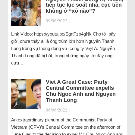
tiếp tục lục soát nhà, cục tiền
khủng ở “xó nào”?
09/06/2022
|
Link Video: https://youtu.be/EgrtTzo4gNk Cho tới bây
giờ, chưa thấy ai là ông trùm lớn hơn Nguyễn Thanh
Long trong vụ thông đồng với công ty Việt Á. Nguyễn
Thanh Long đã bị bắt, trong những ngày tới đây ông
cựu…
Viet A Great Case: Party
Central Committee expells
Chu Ngoc Anh and Nguyen
Thanh Long
08/06/2022
|
An extraordinary plenum of the Communist Party of
Vietnam (CPV)’s Central Committee on the afternoon of
June 6 led to the decision to expel Mr. Chu Ngoc Anh and