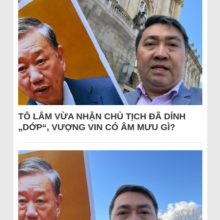
TÔ LÂM VỪA NHẬN CHỦ TỊCH ĐÃ DÍNH
„DỚP“, VƯỢNG VIN CÓ ÂM MƯU GÌ?