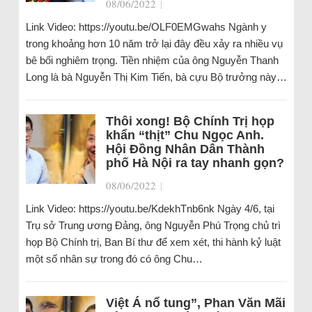
08/06/2022
|
Link Video: https://youtu.be/OLF0EMGwahs Ngành y
trong khoảng hơn 10 năm trở lại đây đều xảy ra nhiều vụ
bê bối nghiêm trọng. Tiền nhiệm của ông Nguyễn Thanh
Long là bà Nguyễn Thị Kim Tiến, bà cựu Bộ trưởng này…
Thôi xong! Bộ Chính Trị họp
khẩn “thịt” Chu Ngọc Anh.
Hội Đồng Nhân Dân Thành
phố Hà Nội ra tay nhanh gọn?
08/06/2022
|
Link Video: https://youtu.be/KdekhTnb6nk Ngày 4/6, tại
Trụ sở Trung ương Đảng, ông Nguyễn Phú Trọng chủ trì
họp Bộ Chính trị, Ban Bí thư để xem xét, thi hành kỷ luật
một số nhân sự trong đó có ông Chu…
Việt Á nổ tung”, Phan Văn Mãi