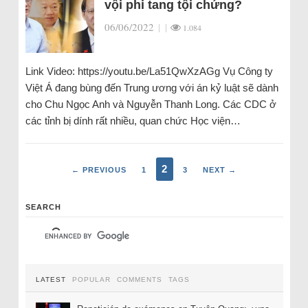
vội phi tang tội chứng?
06/06/2022
|
|
1.084
Link Video: https://youtu.be/La51QwXzAGg Vụ Công ty
Việt Á đang bùng đến Trung ương với án kỷ luật sẽ dành
cho Chu Ngọc Anh và Nguyễn Thanh Long. Các CDC ở
các tỉnh bị dính rất nhiều, quan chức Học viện…
2
← PREVIOUS
1
3
NEXT →
SEARCH
LATEST
POPULAR
COMMENTS
TAGS