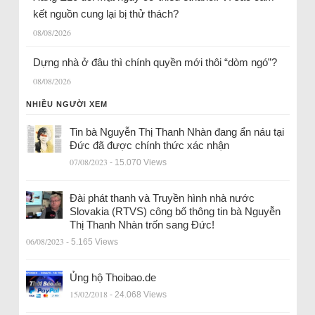
kết nguồn cung lại bị thử thách?
08/08/2026
Dựng nhà ở đâu thì chính quyền mới thôi “dòm ngó”?
08/08/2026
NHIỀU NGƯỜI XEM
Tin bà Nguyễn Thị Thanh Nhàn đang ẩn náu tại
Đức đã được chính thức xác nhận
07/08/2023
- 15.070 Views
Đài phát thanh và Truyền hình nhà nước
Slovakia (RTVS) công bố thông tin bà Nguyễn
Thị Thanh Nhàn trốn sang Đức!
06/08/2023
- 5.165 Views
Ủng hộ Thoibao.de
15/02/2018
- 24.068 Views