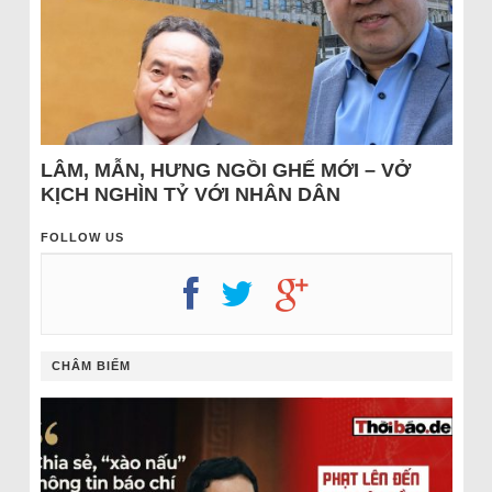
LÂM, MẪN, HƯNG NGỒI GHẾ MỚI – VỞ
KỊCH NGHÌN TỶ VỚI NHÂN DÂN
FOLLOW US
CHÂM BIẾM