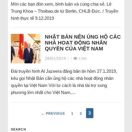
Mời các bạn đón xem, bình luận và cùng chia sẻ. Lê
Trung Khoa – Thoibao.de từ Berlin, CHLB Đức. / Truyền
hình thực tế 9.12.2019
NHẬT BẢN NÊN ỦNG HỘ CÁC
NHÀ HOẠT ĐỘNG NHÂN
QUYỀN CỦA VIỆT NAM
28/01/2019
|
|
1.599
Đài truyền hình Al Jazeera đăng bản tin hôm 27.1.2019,
kêu gọi Nhật Bản cần ủng hộ các nhà hoạt động nhân
quyền tại Việt Nam Với tư cách là nhà tài trợ song
phương lớn nhất cho Việt Nam,…
3
← PREVIOUS
1
2
SEARCH