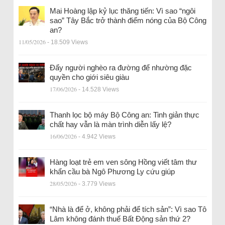
Mai Hoàng lập kỷ lục thăng tiến: Vì sao “ngôi
sao” Tây Bắc trở thành điểm nóng của Bộ Công
an?
11/05/2026
- 18.509 Views
Đẩy người nghèo ra đường để nhường đặc
quyền cho giới siêu giàu
17/06/2026
- 14.528 Views
Thanh lọc bộ máy Bộ Công an: Tinh giản thực
chất hay vẫn là màn trình diễn lấy lệ?
16/06/2026
- 4.942 Views
Hàng loạt trẻ em ven sông Hồng viết tâm thư
khẩn cầu bà Ngô Phương Ly cứu giúp
28/05/2026
- 3.779 Views
“Nhà là để ở, không phải để tích sản”: Vì sao Tô
Lâm không đánh thuế Bất Động sản thứ 2?