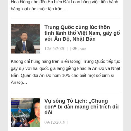
Hoa Đông cho đến Eo biển Đài Loan bằng việc tiến hành
hàng loạt các cuộc tập trận.…
Trung Quốc cùng lúc thôn
tính lãnh thổ Việt Nam, gây gổ
với Ấn Độ, Nhật Bản
12/05/2020
|
|
2.980
Không chỉ hung hăng trên Biển Đông, Trung Quốc tiếp tục
gây sự với hai quốc gia láng giềng khác là Ấn Độ và Nhật
Bản. Quân đội Ấn Độ hôm 10/5 cho biết một số binh sĩ
Ấn Độ…
Vụ sông Tô Lịch: „Chung
con“ bị dân mạng chỉ trích dữ
dội
09/12/2019
|