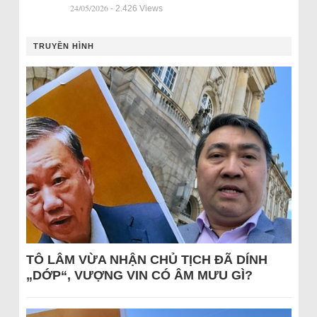
24/05/2026
- 2.426 Views
TRUYỀN HÌNH
TÔ LÂM VỪA NHẬN CHỦ TỊCH ĐÃ DÍNH
„DỚP“, VƯỢNG VIN CÓ ÂM MƯU GÌ?