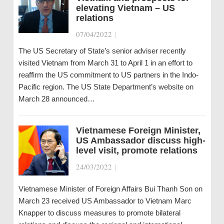
elevating Vietnam – US
relations
07/04/2022
|
The US Secretary of State’s senior adviser recently
visited Vietnam from March 31 to April 1 in an effort to
reaffirm the US commitment to US partners in the Indo-
Pacific region. The US State Department’s website on
March 28 announced…
Vietnamese Foreign Minister,
US Ambassador discuss high-
level visit, promote relations
24/03/2022
|
Vietnamese Minister of Foreign Affairs Bui Thanh Son on
March 23 received US Ambassador to Vietnam Marc
Knapper to discuss measures to promote bilateral