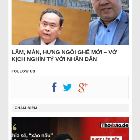
LÂM, MẪN, HƯNG NGỒI GHẾ MỚI – VỞ
KỊCH NGHÌN TỶ VỚI NHÂN DÂN
FOLLOW US
CHÂM BIẾM