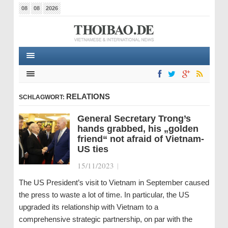
08
08
2026
RELATIONS
SCHLAGWORT:
General Secretary Trong’s
hands grabbed, his „golden
friend“ not afraid of Vietnam-
US ties
15/11/2023
|
The US President’s visit to Vietnam in September caused
the press to waste a lot of time. In particular, the US
upgraded its relationship with Vietnam to a
comprehensive strategic partnership, on par with the