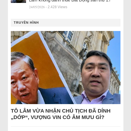
24/05/2026
- 2.428 Views
TRUYỀN HÌNH
TÔ LÂM VỪA NHẬN CHỦ TỊCH ĐÃ DÍNH
„DỚP“, VƯỢNG VIN CÓ ÂM MƯU GÌ?