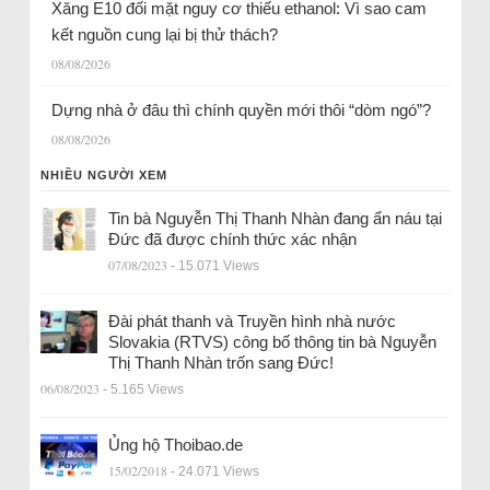
Xăng E10 đối mặt nguy cơ thiếu ethanol: Vì sao cam
kết nguồn cung lại bị thử thách?
08/08/2026
Dựng nhà ở đâu thì chính quyền mới thôi “dòm ngó”?
08/08/2026
NHIỀU NGƯỜI XEM
Tin bà Nguyễn Thị Thanh Nhàn đang ẩn náu tại
Đức đã được chính thức xác nhận
07/08/2023
- 15.071 Views
Đài phát thanh và Truyền hình nhà nước
Slovakia (RTVS) công bố thông tin bà Nguyễn
Thị Thanh Nhàn trốn sang Đức!
06/08/2023
- 5.165 Views
Ủng hộ Thoibao.de
15/02/2018
- 24.071 Views