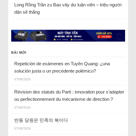
Long Rồng Trần
zu
Bao vây dư luận viên – triệu người
dân sẽ thắng
BÀI MỚI
Repetición de exámenes en Tuyên Quang: ¿una
solución justa o un precedente polémico?
07/08/2026
Révision des statuts du Parti : innovation pour s’adapter
ou perfectionnement du mécanisme de direction ?
07/08/2026
반동 당원은 민족의 복이다
07/08/2026