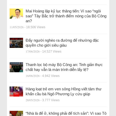
Mai Hoàng lập kỷ lục thăng tiến: Vì sao “ngôi
sao” Tây Bắc trở thành điểm nóng của Bộ Công
an?
11/05/2026
- 18.506 Views
Đẩy người nghèo ra đường để nhường đặc
quyền cho giới siêu giàu
17/06/2026
- 14.527 Views
Thanh lọc bộ máy Bộ Công an: Tinh giản thực
chất hay vẫn là màn trình diễn lấy lệ?
16/06/2026
- 4.942 Views
Hàng loạt trẻ em ven sông Hồng viết tâm thư
khẩn cầu bà Ngô Phương Ly cứu giúp
28/05/2026
- 3.777 Views
“Nhà là để ở, không phải để tích sản”: Vì sao Tô