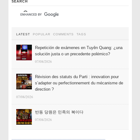
SEARCH
LATEST
POPULAR
COMMENTS
TAGS
Repetición de exámenes en Tuyên Quang: ¿una
solución justa o un precedente polémico?
07/08/2026
Révision des statuts du Parti : innovation pour
s’adapter ou perfectionnement du mécanisme de
direction ?
07/08/2026
반동 당원은 민족의 복이다
07/08/2026