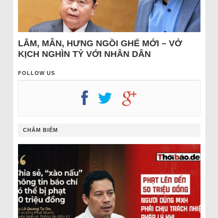
LÂM, MẪN, HƯNG NGỒI GHẾ MỚI – VỞ
KỊCH NGHÌN TỶ VỚI NHÂN DÂN
FOLLOW US
CHÂM BIẾM