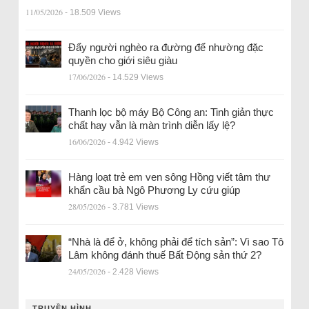
11/05/2026
- 18.509 Views
Đẩy người nghèo ra đường để nhường đặc
quyền cho giới siêu giàu
17/06/2026
- 14.529 Views
Thanh lọc bộ máy Bộ Công an: Tinh giản thực
chất hay vẫn là màn trình diễn lấy lệ?
16/06/2026
- 4.942 Views
Hàng loạt trẻ em ven sông Hồng viết tâm thư
khẩn cầu bà Ngô Phương Ly cứu giúp
28/05/2026
- 3.781 Views
“Nhà là để ở, không phải để tích sản”: Vì sao Tô
Lâm không đánh thuế Bất Động sản thứ 2?
24/05/2026
- 2.428 Views
TRUYỀN HÌNH