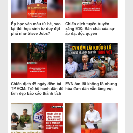
Ép học văn mẫu từ bé, sao
Chiến dịch tuyên truyền
lại đòi học sinh tư duy đột
xăng E10: Bản chất của sự
phá như Steve Jobs?
áp đặt độc quyền
Chiến dịch 45 ngày đêm tại
EVN ôm lãi khổng lồ nhưng
TP.HCM: Trò hề hành dân để
hóa đơn dân vẫn tăng vọt
làm đẹp báo cáo thành tích