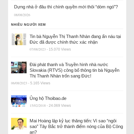
Dựng nhà ở đâu thì chính quyền mới thôi “dòm ngó”?
08/08/2026
NHIỀU NGƯỜI XEM
Tin bà Nguyễn Thị Thanh Nhàn đang ẩn náu tại
Đức đã được chính thức xác nhận
07/08/2023
- 15.070 Views
Đài phát thanh và Truyền hình nhà nước
Slovakia (RTVS) công bố thông tin bà Nguyễn
Thị Thanh Nhàn trốn sang Đức!
06/08/2023
- 5.165 Views
Ủng hộ Thoibao.de
15/02/2018
- 24.069 Views
Mai Hoàng lập kỷ lục thăng tiến: Vì sao “ngôi
sao” Tây Bắc trở thành điểm nóng của Bộ Công
an?